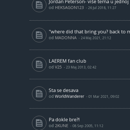
Jordan Peterson- više tema u jednoj
od
HEKSAGON123
-
26 Jul 2018, 11:27
"where did that bring you? back to 
od
MADONNA
-
24 Maj 2021, 21:12
LAEREM fan club
od
V25
-
23 Maj 2013, 02:42
Sta se desava
od
WorldWanderer
-
01 Mar 2021, 09:02
Pa dokle bre?!
od
2KUNE
-
08 Sep 2005, 11:12