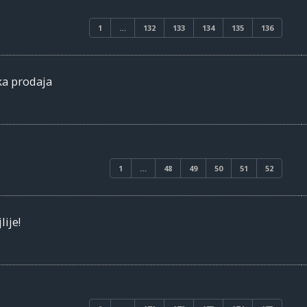
1
…
132
133
134
135
136
ka prodaja
1
…
48
49
50
51
52
lije!