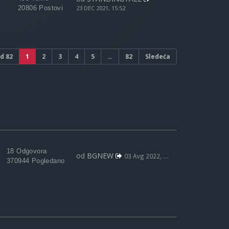
20806 Postovi
23 DEC 2021, 15:52
d
82
1
2
3
4
5
…
82
Sledeća
18 Odgovora
od
BGNEW
03 Avg 2022, 09:59
370944 Pogledano