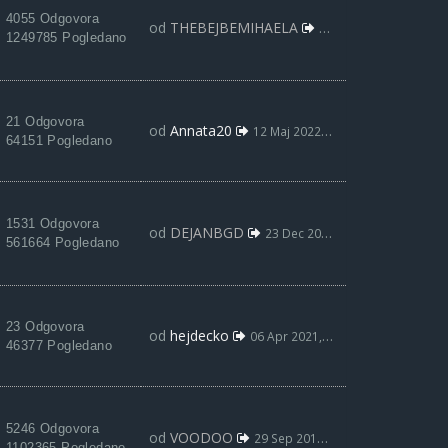
4055 Odgovora
od
THEBEJBEMIHAELA
09 Jun 2022, 13:39
1249785 Pogledano
21 Odgovora
od
Annata20
12 Maj 2022, 06:15
64151 Pogledano
1531 Odgovora
od
DEJANBGD
23 Dec 2021, 19:03
561664 Pogledano
23 Odgovora
od
hejdecko
06 Apr 2021, 00:39
46377 Pogledano
5246 Odgovora
od
VOODOO
29 Sep 2019, 12:21
1102365 Pogledano