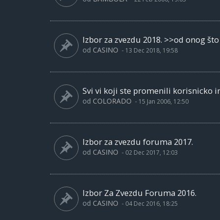
Izbor za zvezdu 2018. >>od onog što 
od
CASINO
-
13 Dec 2018, 19:58
Svi vi koji ste promenili korisnicko im
od
COLORADO
-
15 Jan 2006, 12:50
Izbor za zvezdu foruma 2017.
od
CASINO
-
02 Dec 2017, 12:03
Izbor Za Zvezdu Foruma 2016.
od
CASINO
-
04 Dec 2016, 18:25