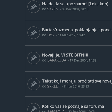
Hajde da se upoznamo! [Leksikon]
od
SKYEN
-
03 Dec 2004, 01:13
Barter/razmena, poklanjanje i pone
od
HYS.
-
11 Mar 2017, 10:42
Novajlije, VI STE BITNI!!!
od
BARAKUDA
-
17 Dec 2004, 14:33
Tekst koji moraju pročitati sve novaj
od
SRKLET
-
11 Jun 2016, 23:23
Koliko vas se poznaje sa foruma
od
BAMBOLA
-
22 Feb 2006, 19:03