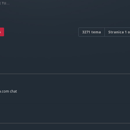
TU....
A
3271 tema
Stranica
1
o
a.com chat