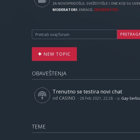
ZA NOVOPRIDOŠLE, SVEŽEOTIŠLE I ONE KOJI SU UVEK 
MODERATORI:
ENRAGE
,
MODERATORS
PRETRAG
NEW TOPIC
OBAVEŠTENJA
Trenutno se testira novi chat
od
CASINO
-
28 Feb 2021, 22:28
- u:
Gay-Serbi
TEME