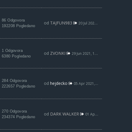
86 Odgovora
od
TAJFUN983
20 Jul 2021, 22:05
192208 Pogledano
1 Odgovora
od
ZVONKI
29 Jun 2021, 12:14
6380 Pogledano
284 Odgovora
od
hejdecko
05 Apr 2021, 12:49
222657 Pogledano
270 Odgovora
od
DARK WALKER
01 Apr 2021, 20:38
234374 Pogledano