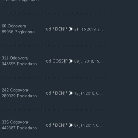
66 Odgovora
od
*DENI*
21 Feb 2019, 20:58
89966 Pogledano
311 Odgovora
od
GOSSIP
09 Jul 2018, 19:02
348595 Pogledano
242 Odgovora
od
*DENI*
13 Jan 2018, 02:58
280039 Pogledano
336 Odgovora
od
*DENI*
07 Jan 2017, 03:13
442387 Pogledano