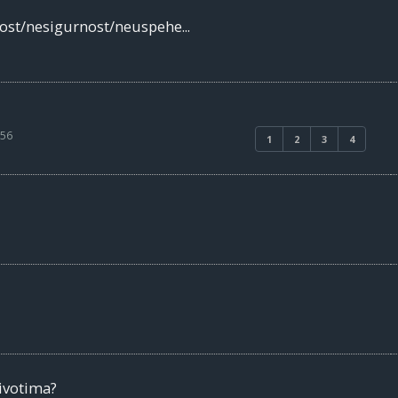
ost/nesigurnost/neuspehe...
:56
1
2
3
4
ivotima?