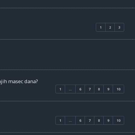
1
2
3
njih masec dana?
1
…
6
7
8
9
10
1
…
6
7
8
9
10