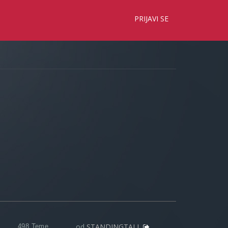
×
PRIJAVI SE
od
STANDINGTALL
498 Teme