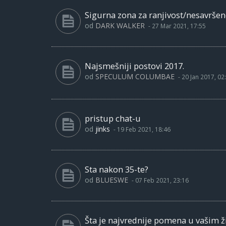
Sigurna zona za ranjivost/nesavršen
od
DARK WALKER
-
27 Mar 2021, 17:55
Najsmešniji postovi 2017.
od
SPECULUM COLUMBAE
-
20 Jan 2017, 02
pristup chat-u
od
jinks
-
19 Feb 2021, 18:46
Sta nakon 35-te?
od
BLUESWE
-
07 Feb 2021, 23:16
Šta je najvrednije pomena u vašim ž