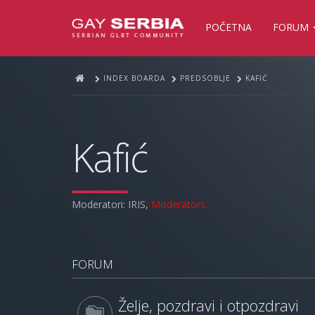
POČETNA
FORUM
INDEX BOARDA
PREDSOBLJE
KAFIĆ
Kafić
Moderatori:
IRIS
,
Moderators
FORUM
Želje, pozdravi i otpozdravi