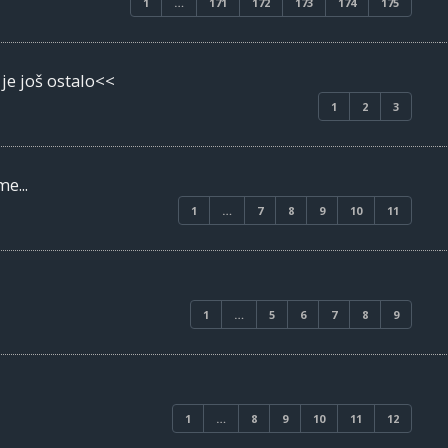
1
…
171
172
173
174
175
je još ostalo<<
1
2
3
e...
1
…
7
8
9
10
11
1
…
5
6
7
8
9
1
…
8
9
10
11
12