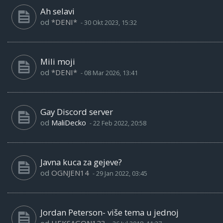
Ah selavi
od
*DENI*
-
30 Okt 2023, 15:32
Mili moji
od
*DENI*
-
08 Mar 2026, 13:41
Gay Discord server
od
MaliDecko
-
22 Feb 2022, 20:58
Javna kuca za gejeve?
od
OGNJEN14
-
29 Jan 2022, 03:45
Jordan Peterson- više tema u jednoj