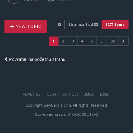
Stranica
1
od
82
3271 tema
NEW TOPIC
1
2
3
4
5
…
82
Povratak na početnu stranu
ADVERTISE
POLISA PRIVATNOSTI
DMCA
TERMS
Copyright Gay-Serbia.com. All Rights Reserved.
- Sva vremena su u UTC+02:00 UTC+2 -