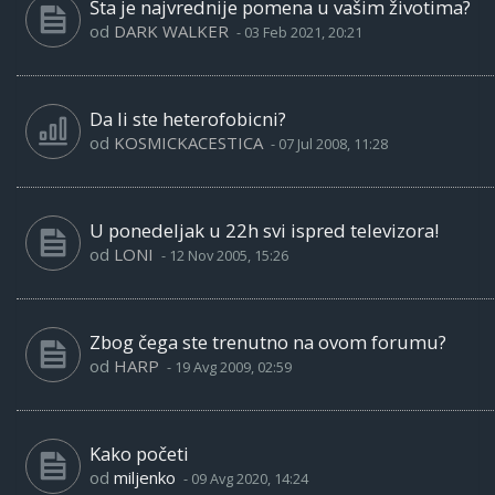
Šta je najvrednije pomena u vašim životima?
od
DARK WALKER
-
03 Feb 2021, 20:21
Da li ste heterofobicni?
od
KOSMICKACESTICA
-
07 Jul 2008, 11:28
U ponedeljak u 22h svi ispred televizora!
od
LONI
-
12 Nov 2005, 15:26
Zbog čega ste trenutno na ovom forumu?
od
HARP
-
19 Avg 2009, 02:59
Kako početi
od
miljenko
-
09 Avg 2020, 14:24