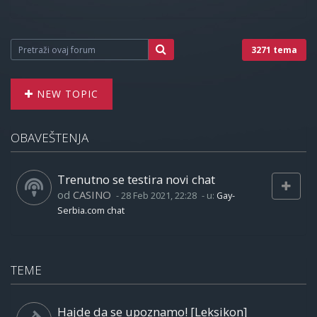
3271 tema
NEW TOPIC
OBAVEŠTENJA
Trenutno se testira novi chat
od
CASINO
-
28 Feb 2021, 22:28
- u:
Gay-
Serbia.com chat
TEME
Hajde da se upoznamo! [Leksikon]