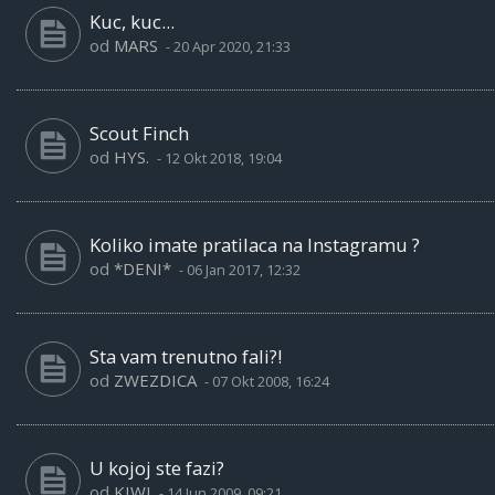
Kuc, kuc...
od
MARS
-
20 Apr 2020, 21:33
Scout Finch
od
HYS.
-
12 Okt 2018, 19:04
Koliko imate pratilaca na Instagramu ?
od
*DENI*
-
06 Jan 2017, 12:32
Sta vam trenutno fali?!
od
ZWEZDICA
-
07 Okt 2008, 16:24
U kojoj ste fazi?
od
KIWI
-
14 Jun 2009, 09:21