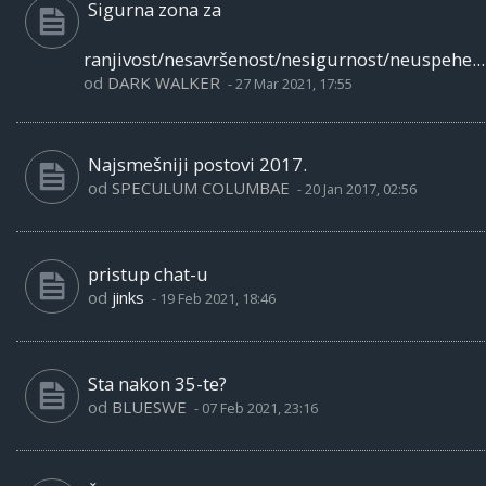
Sigurna zona za
ranjivost/nesavršenost/nesigurnost/neuspehe...
od
DARK WALKER
-
27 Mar 2021, 17:55
Najsmešniji postovi 2017.
od
SPECULUM COLUMBAE
-
20 Jan 2017, 02:56
pristup chat-u
od
jinks
-
19 Feb 2021, 18:46
Sta nakon 35-te?
od
BLUESWE
-
07 Feb 2021, 23:16