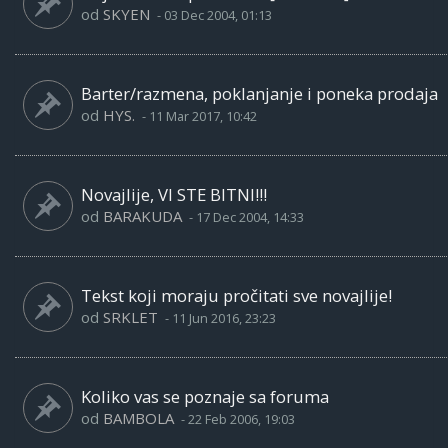
od
SKYEN
-
03 Dec 2004, 01:13
Barter/razmena, poklanjanje i poneka prodaja
od
HYS.
-
11 Mar 2017, 10:42
Novajlije, VI STE BITNI!!!
od
BARAKUDA
-
17 Dec 2004, 14:33
Tekst koji moraju pročitati sve novajlije!
od
SRKLET
-
11 Jun 2016, 23:23
Koliko vas se poznaje sa foruma
od
BAMBOLA
-
22 Feb 2006, 19:03