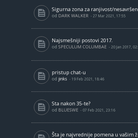
Sigurna zona za ranjivost/nesavršen
od
DARK WALKER
-
27 Mar 2021, 17:55
Najsmešniji postovi 2017.
od
SPECULUM COLUMBAE
-
20 Jan 2017, 02
pristup chat-u
od
jinks
-
19 Feb 2021, 18:46
Sta nakon 35-te?
od
BLUESWE
-
07 Feb 2021, 23:16
Šta je najvrednije pomena u vašim ž