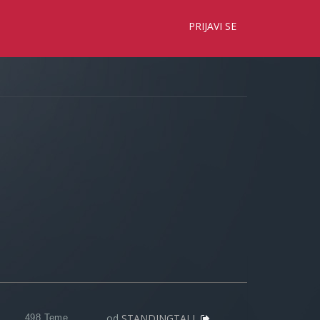
×
PRIJAVI SE
od
STANDINGTALL
498 Teme