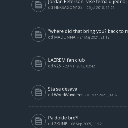
Jordan Peterson- više tema u jednoj
od
HEKSAGON123
-
26 Jul 2018, 11:27
"where did that bring you? back to 
od
MADONNA
-
24 Maj 2021, 21:12
LAEREM fan club
od
V25
-
23 Maj 2013, 02:42
Sta se desava
od
WorldWanderer
-
01 Mar 2021, 09:02
Pa dokle bre?!
od
2KUNE
-
08 Sep 2005, 11:12