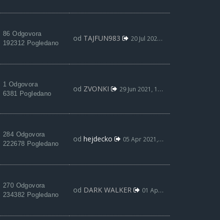
86 Odgovora
od
TAJFUN983
20 Jul 2021, 22:05
192312 Pogledano
1 Odgovora
od
ZVONKI
29 Jun 2021, 12:14
6381 Pogledano
284 Odgovora
od
hejdecko
05 Apr 2021, 12:49
222678 Pogledano
270 Odgovora
od
DARK WALKER
01 Apr 2021, 20:38
234382 Pogledano