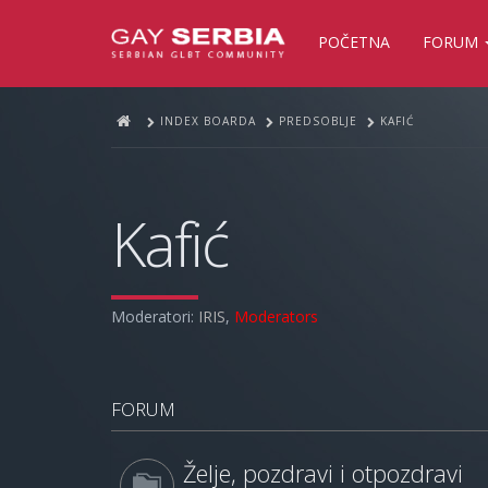
POČETNA
FORUM
INDEX BOARDA
PREDSOBLJE
KAFIĆ
Kafić
Moderatori:
IRIS
,
Moderators
FORUM
Želje, pozdravi i otpozdravi