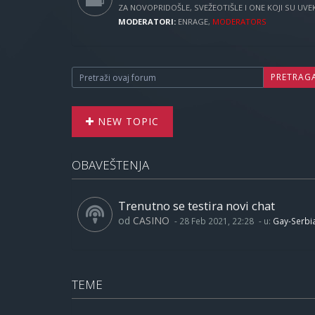
ZA NOVOPRIDOŠLE, SVEŽEOTIŠLE I ONE KOJI SU UVEK 
MODERATORI:
ENRAGE
,
MODERATORS
PRETRAG
NEW TOPIC
OBAVEŠTENJA
Trenutno se testira novi chat
od
CASINO
-
28 Feb 2021, 22:28
- u:
Gay-Serbi
TEME