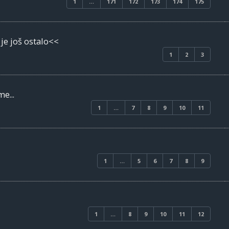
1
…
171
172
173
174
175
je još ostalo<<
1
2
3
e...
1
…
7
8
9
10
11
1
…
5
6
7
8
9
1
…
8
9
10
11
12