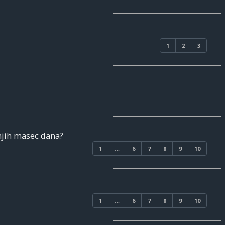
1
2
3
njih masec dana?
1
…
6
7
8
9
10
1
…
6
7
8
9
10