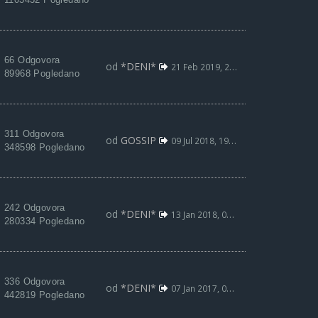
66 Odgovora
od
*DENI*
21 Feb 2019, 20:58
89968 Pogledano
311 Odgovora
od
GOSSIP
09 Jul 2018, 19:02
348598 Pogledano
242 Odgovora
od
*DENI*
13 Jan 2018, 02:58
280334 Pogledano
336 Odgovora
od
*DENI*
07 Jan 2017, 03:13
442819 Pogledano