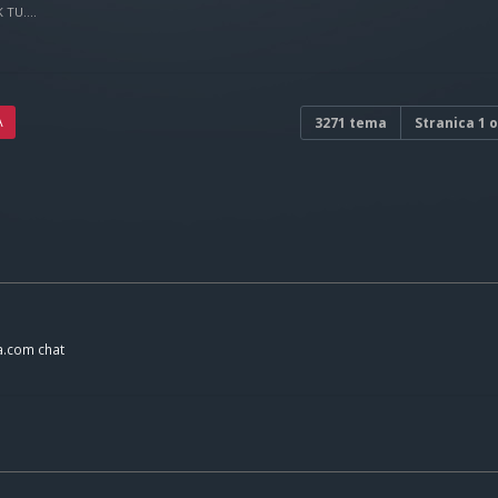
TU....
A
3271 tema
Stranica
1
o
a.com chat