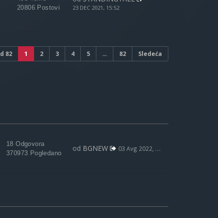
20806 Postovi
23 DEC 2021, 15:52
d
82
1
2
3
4
5
…
82
Sledeća
18 Odgovora
od
BGNEW
03 Avg 2022, 09:59
370973 Pogledano