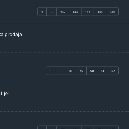
1
…
132
133
134
135
136
ka prodaja
1
…
48
49
50
51
52
lije!