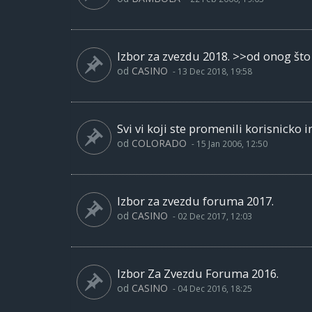
Izbor za zvezdu 2018. >>od onog što 
od
CASINO
-
13 Dec 2018, 19:58
Svi vi koji ste promenili korisnicko im
od
COLORADO
-
15 Jan 2006, 12:50
Izbor za zvezdu foruma 2017.
od
CASINO
-
02 Dec 2017, 12:03
Izbor Za Zvezdu Foruma 2016.
od
CASINO
-
04 Dec 2016, 18:25