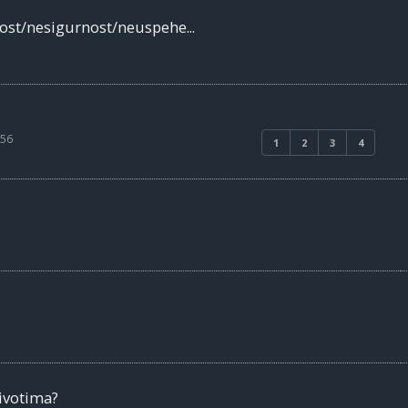
ost/nesigurnost/neuspehe...
:56
1
2
3
4
ivotima?