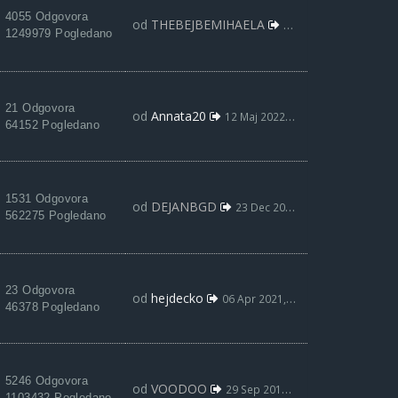
4055 Odgovora
od
THEBEJBEMIHAELA
09 Jun 2022, 13:39
1249979 Pogledano
21 Odgovora
od
Annata20
12 Maj 2022, 06:15
64152 Pogledano
1531 Odgovora
od
DEJANBGD
23 Dec 2021, 19:03
562275 Pogledano
23 Odgovora
od
hejdecko
06 Apr 2021, 00:39
46378 Pogledano
5246 Odgovora
od
VOODOO
29 Sep 2019, 12:21
1103432 Pogledano