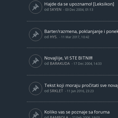
Hajde da se upoznamo! [Leksikon]
od
SKYEN
-
03 Dec 2004, 01:13
Barter/razmena, poklanjanje i pone
od
HYS.
-
11 Mar 2017, 10:42
Novajlije, VI STE BITNI!!!
od
BARAKUDA
-
17 Dec 2004, 14:33
Tekst koji moraju pročitati sve novaj
od
SRKLET
-
11 Jun 2016, 23:23
Koliko vas se poznaje sa foruma
od
BAMBOLA
-
22 Feb 2006, 19:03