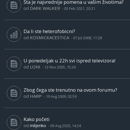
Šta je najvrednije pomena u vašim životima?
od
DARK WALKER
-
03 Feb 2021, 20:21
Da li ste heterofobicni?
od
KOSMICKACESTICA
-
07 Jul 2008, 11:28
U ponedeljak u 22h svi ispred televizora!
od
LONI
-
12 Nov 2005, 15:26
Zbog čega ste trenutno na ovom forumu?
od
HARP
-
19 Avg 2009, 02:59
Kako početi
od
miljenko
-
09 Avg 2020, 14:24