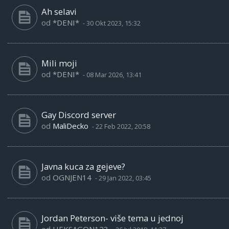
Ah selavi
od
*DENI*
-
30 Okt 2023, 15:32
Mili moji
od
*DENI*
-
08 Mar 2026, 13:41
Gay Discord server
od
MaliDecko
-
22 Feb 2022, 20:58
Javna kuca za gejeve?
od
OGNJEN14
-
29 Jan 2022, 03:45
Jordan Peterson- više tema u jednoj