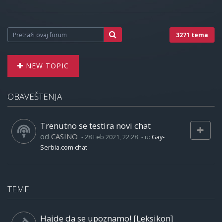
3271 tema
NEW TOPIC
OBAVEŠTENJA
Trenutno se testira novi chat
od
CASINO
-
28 Feb 2021, 22:28
- u:
Gay-
Serbia.com chat
TEME
Hajde da se upoznamo! [Leksikon]