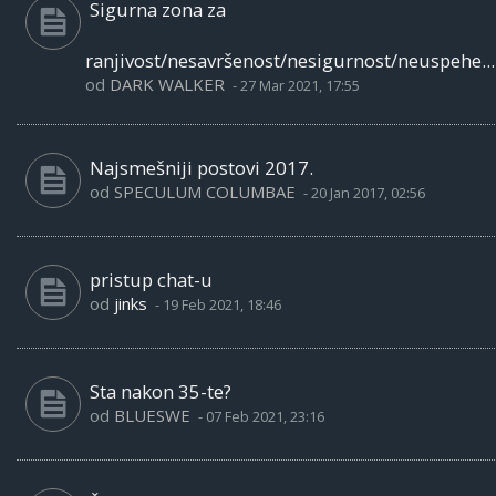
Sigurna zona za
ranjivost/nesavršenost/nesigurnost/neuspehe...
od
DARK WALKER
-
27 Mar 2021, 17:55
Najsmešniji postovi 2017.
od
SPECULUM COLUMBAE
-
20 Jan 2017, 02:56
pristup chat-u
od
jinks
-
19 Feb 2021, 18:46
Sta nakon 35-te?
od
BLUESWE
-
07 Feb 2021, 23:16