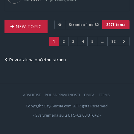
Stranica
1
od
82
3271 tema
NEW TOPIC
1
2
3
4
5
…
82
Povratak na početnu stranu
ADVERTISE
POLISA PRIVATNOSTI
DMCA
TERMS
Copyright Gay-Serbia.com. All Rights Reserved.
- Sva vremena su u UTC+02:00 UTC+2 -