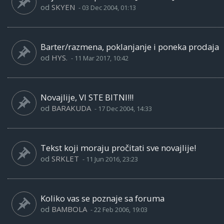
od
SKYEN
-
03 Dec 2004, 01:13
Barter/razmena, poklanjanje i poneka prodaja
od
HYS.
-
11 Mar 2017, 10:42
Novajlije, VI STE BITNI!!!
od
BARAKUDA
-
17 Dec 2004, 14:33
Tekst koji moraju pročitati sve novajlije!
od
SRKLET
-
11 Jun 2016, 23:23
Koliko vas se poznaje sa foruma
od
BAMBOLA
-
22 Feb 2006, 19:03