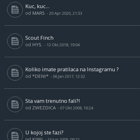
Kuc, kuc...
od
MARS
-
20 Apr 2020, 21:33
Scout Finch
od
HYS.
-
12 Okt 2018, 19:04
Koliko imate pratilaca na Instagramu ?
od
*DENI*
-
06 Jan 2017, 12:32
Sta vam trenutno fali?!
od
ZWEZDICA
-
07 Okt 2008, 16:24
U kojoj ste fazi?
od
KIWI
-
14 Jun 2009, 09:21