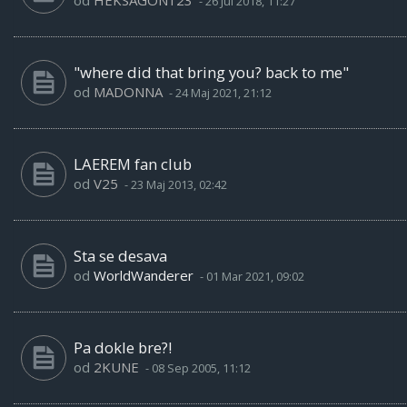
od
HEKSAGON123
-
26 Jul 2018, 11:27
"where did that bring you? back to me"
od
MADONNA
-
24 Maj 2021, 21:12
LAEREM fan club
od
V25
-
23 Maj 2013, 02:42
Sta se desava
od
WorldWanderer
-
01 Mar 2021, 09:02
Pa dokle bre?!
od
2KUNE
-
08 Sep 2005, 11:12