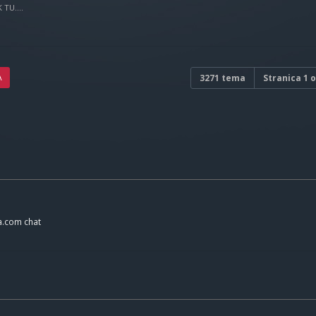
TU....
A
3271 tema
Stranica
1
o
a.com chat