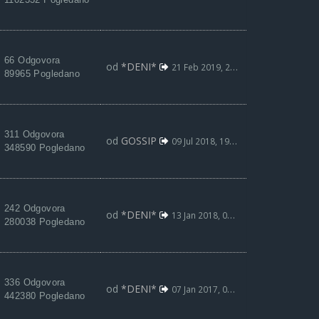
66 Odgovora
od
*DENI*
21 Feb 2019, 20:58
89965 Pogledano
311 Odgovora
od
GOSSIP
09 Jul 2018, 19:02
348590 Pogledano
242 Odgovora
od
*DENI*
13 Jan 2018, 02:58
280038 Pogledano
336 Odgovora
od
*DENI*
07 Jan 2017, 03:13
442380 Pogledano