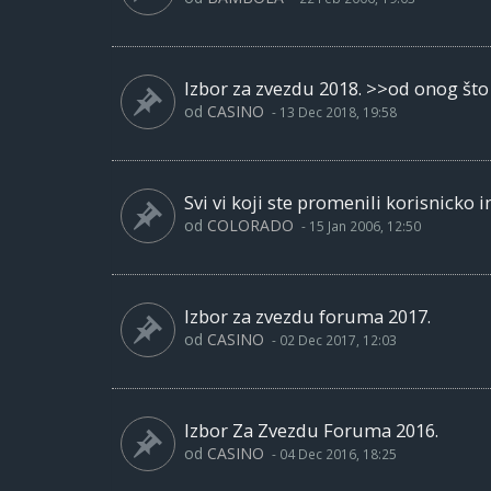
Izbor za zvezdu 2018. >>od onog što 
od
CASINO
-
13 Dec 2018, 19:58
Svi vi koji ste promenili korisnicko im
od
COLORADO
-
15 Jan 2006, 12:50
Izbor za zvezdu foruma 2017.
od
CASINO
-
02 Dec 2017, 12:03
Izbor Za Zvezdu Foruma 2016.
od
CASINO
-
04 Dec 2016, 18:25