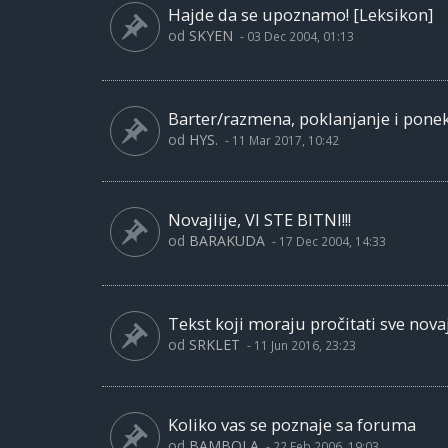
Hajde da se upoznamo! [Leksikon]
od
SKYEN
-
03 Dec 2004, 01:13
Barter/razmena, poklanjanje i pone
od
HYS.
-
11 Mar 2017, 10:42
Novajlije, VI STE BITNI!!!
od
BARAKUDA
-
17 Dec 2004, 14:33
Tekst koji moraju pročitati sve novaj
od
SRKLET
-
11 Jun 2016, 23:23
Koliko vas se poznaje sa foruma
od
BAMBOLA
-
22 Feb 2006, 19:03