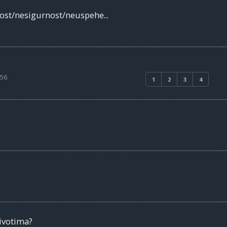
ost/nesigurnost/neuspehe...
:56
1
2
3
4
ivotima?