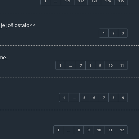
1
…
171
172
173
174
175
je još ostalo<<
1
2
3
e...
1
…
7
8
9
10
11
1
…
5
6
7
8
9
1
…
8
9
10
11
12