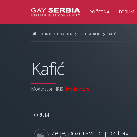
POČETNA
FORUM
INDEX BOARDA
PREDSOBLJE
KAFIĆ
Kafić
Moderatori:
IRIS
,
Moderators
FORUM
Želje, pozdravi i otpozdravi