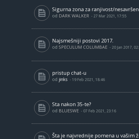
Sigurna zona za ranjivost/nesavršen
od
DARK WALKER
-
27 Mar 2021, 17:55
Najsmešniji postovi 2017.
od
SPECULUM COLUMBAE
-
20 Jan 2017, 02
pristup chat-u
od
jinks
-
19 Feb 2021, 18:46
Sta nakon 35-te?
od
BLUESWE
-
07 Feb 2021, 23:16
Šta je najvrednije pomena u vašim ž