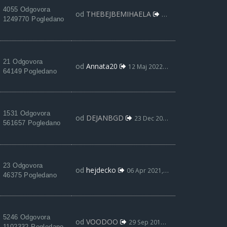
4055 Odgovora
od
THEBEJBEMIHAELA
09 Jun 2022, 13:39
1249770 Pogledano
21 Odgovora
od
Annata20
12 Maj 2022, 06:15
64149 Pogledano
1531 Odgovora
od
DEJANBGD
23 Dec 2021, 19:03
561657 Pogledano
23 Odgovora
od
hejdecko
06 Apr 2021, 00:39
46375 Pogledano
5246 Odgovora
od
VOODOO
29 Sep 2019, 12:21
1102332 Pogledano