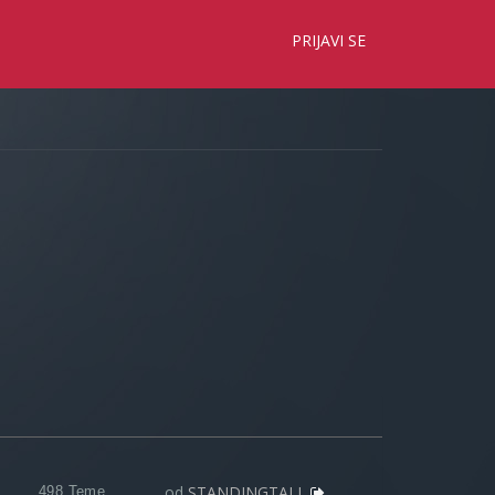
×
PRIJAVI SE
od
STANDINGTALL
498 Teme