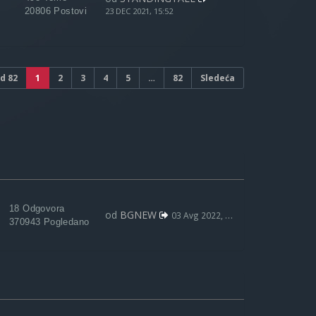
20806 Postovi
23 DEC 2021, 15:52
d
82
1
2
3
4
5
…
82
Sledeća
18 Odgovora
od
BGNEW
03 Avg 2022, 09:59
370943 Pogledano