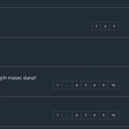
1
2
3
njih masec dana?
1
…
6
7
8
9
10
1
…
6
7
8
9
10