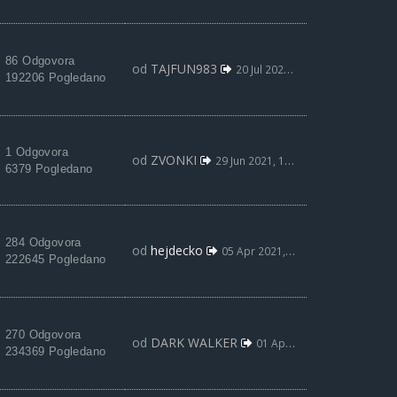
86 Odgovora
od
TAJFUN983
20 Jul 2021, 22:05
192206 Pogledano
1 Odgovora
od
ZVONKI
29 Jun 2021, 12:14
6379 Pogledano
284 Odgovora
od
hejdecko
05 Apr 2021, 12:49
222645 Pogledano
270 Odgovora
od
DARK WALKER
01 Apr 2021, 20:38
234369 Pogledano