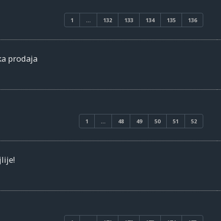
1
…
132
133
134
135
136
ka prodaja
1
…
48
49
50
51
52
lije!