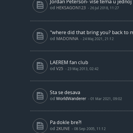
Jordan Peterson- više tema u jednoj
od
HEKSAGON123
-
26 Jul 2018, 11:27
"where did that bring you? back to 
od
MADONNA
-
24 Maj 2021, 21:12
LAEREM fan club
od
V25
-
23 Maj 2013, 02:42
Sta se desava
od
WorldWanderer
-
01 Mar 2021, 09:02
Pa dokle bre?!
od
2KUNE
-
08 Sep 2005, 11:12