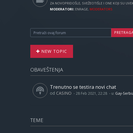
ZA NOVOPRIDOŠLE, SVEŽEOTIŠLE I ONE KOJI SU UVEK 
MODERATORI:
ENRAGE
,
MODERATORS
PRETRAG
NEW TOPIC
OBAVEŠTENJA
Trenutno se testira novi chat
od
CASINO
-
28 Feb 2021, 22:28
- u:
Gay-Serbi
TEME