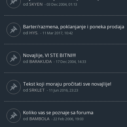
od
SKYEN
-
03 Dec 2004, 01:13
Barter/razmena, poklanjanje i poneka prodaja
od
HYS.
-
11 Mar 2017, 10:42
Novajlije, VI STE BITNI!!!
od
BARAKUDA
-
17 Dec 2004, 14:33
Tekst koji moraju pročitati sve novajlije!
od
SRKLET
-
11 Jun 2016, 23:23
Koliko vas se poznaje sa foruma
od
BAMBOLA
-
22 Feb 2006, 19:03