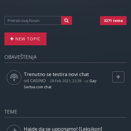
3271 tema
NEW TOPIC
OBAVEŠTENJA
Trenutno se testira novi chat
od
CASINO
-
28 Feb 2021, 22:28
- u:
Gay-
Serbia.com chat
TEME
Hajde da se upoznamo! [Leksikon]