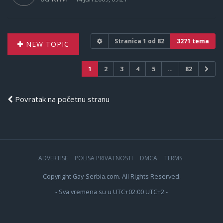
Stranica
1
od
82
3271 tema
NEW TOPIC
1
2
3
4
5
…
82
Povratak na početnu stranu
ADVERTISE
POLISA PRIVATNOSTI
DMCA
TERMS
Copyright Gay-Serbia.com. All Rights Reserved.
- Sva vremena su u UTC+02:00 UTC+2 -