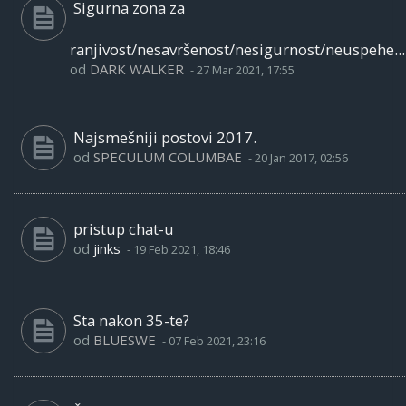
Sigurna zona za
ranjivost/nesavršenost/nesigurnost/neuspehe...
od
DARK WALKER
-
27 Mar 2021, 17:55
Najsmešniji postovi 2017.
od
SPECULUM COLUMBAE
-
20 Jan 2017, 02:56
pristup chat-u
od
jinks
-
19 Feb 2021, 18:46
Sta nakon 35-te?
od
BLUESWE
-
07 Feb 2021, 23:16