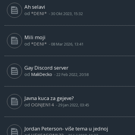
Ah selavi
od
*DENI*
-
30 Okt 2023, 15:32
Mili moji
od
*DENI*
-
08 Mar 2026, 13:41
Gay Discord server
od
MaliDecko
-
22 Feb 2022, 20:58
Javna kuca za gejeve?
od
OGNJEN14
-
29 Jan 2022, 03:45
Jordan Peterson- više tema u jednoj