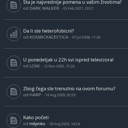
Šta je najvrednije pomena u vašim životima?
od
DARK WALKER
-
03 Feb 2021, 20:21
Da li ste heterofobicni?
od
KOSMICKACESTICA
-
07 Jul 2008, 11:28
U ponedeljak u 22h svi ispred televizora!
od
LONI
-
12 Nov 2005, 15:26
Zbog čega ste trenutno na ovom forumu?
od
HARP
-
19 Avg 2009, 02:59
Kako početi
od
miljenko
-
09 Avg 2020, 14:24