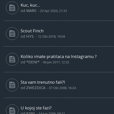
Kuc, kuc...
od
MARS
-
20 Apr 2020, 21:33
Scout Finch
od
HYS.
-
12 Okt 2018, 19:04
Koliko imate pratilaca na Instagramu ?
od
*DENI*
-
06 Jan 2017, 12:32
Sta vam trenutno fali?!
od
ZWEZDICA
-
07 Okt 2008, 16:24
U kojoj ste fazi?
od
KIWI
-
14 Jun 2009, 09:21