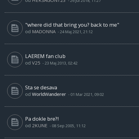
od
HEKSAGON123
-
26 Jul 2018, 11:27
"where did that bring you? back to me"
od
MADONNA
-
24 Maj 2021, 21:12
LAEREM fan club
od
V25
-
23 Maj 2013, 02:42
Sta se desava
od
WorldWanderer
-
01 Mar 2021, 09:02
Pa dokle bre?!
od
2KUNE
-
08 Sep 2005, 11:12