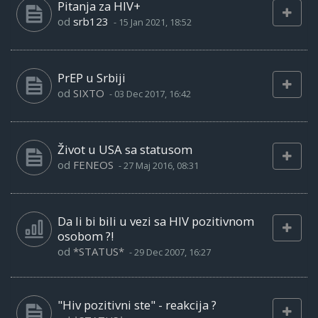
Pitanja za HIV+
od
srb123
-
15 Jan 2021, 18:52
PrEP u Srbiji
od
SIXTO
-
03 Dec 2017, 16:42
Život u USA sa statusom
od
FENEOS
-
27 Maj 2016, 08:31
Da li bi bili u vezi sa HIV pozitivnom
osobom ?!
od
*STATUS*
-
29 Dec 2007, 16:27
"Hiv pozitivni ste" - reakcija ?