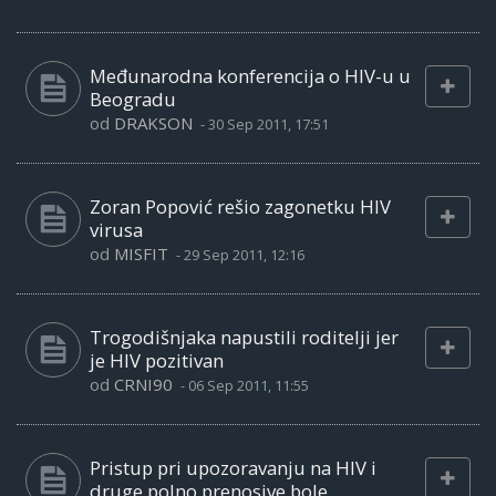
Međunarodna konferencija o HIV-u u
Beogradu
od
DRAKSON
-
30 Sep 2011, 17:51
Zoran Popović rešio zagonetku HIV
virusa
od
MISFIT
-
29 Sep 2011, 12:16
Trogodišnjaka napustili roditelji jer
je HIV pozitivan
od
CRNI90
-
06 Sep 2011, 11:55
Pristup pri upozoravanju na HIV i
druge polno prenosive bole