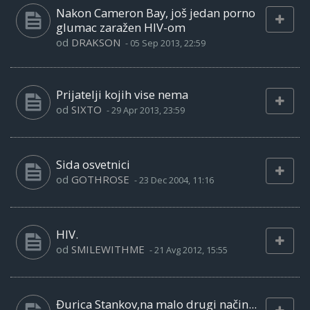
Nakon Cameron Bay, još jedan porno
glumac zaražen HIV-om
od
DRAKSON
-
05 Sep 2013, 22:59
Prijatelji kojih vise nema
od
SIXTO
-
29 Apr 2013, 23:59
Sida osvetnici
od
GOTHROSE
-
23 Dec 2004, 11:16
HIV.
od
SMILEWITHME
-
21 Avg 2012, 15:55
Đurica Stankov,na malo drugi način...