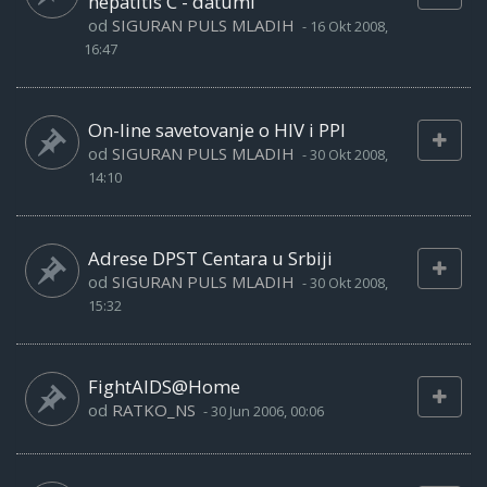
hepatitis C - datumi
od
SIGURAN PULS MLADIH
-
16 Okt 2008,
16:47
On-line savetovanje o HIV i PPI
od
SIGURAN PULS MLADIH
-
30 Okt 2008,
14:10
Adrese DPST Centara u Srbiji
od
SIGURAN PULS MLADIH
-
30 Okt 2008,
15:32
FightAIDS@Home
od
RATKO_NS
-
30 Jun 2006, 00:06