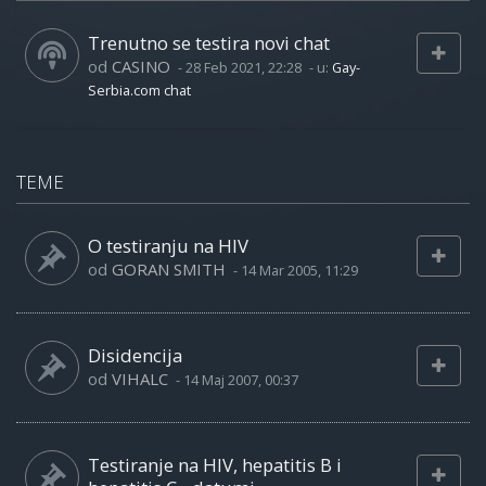
Trenutno se testira novi chat
od
CASINO
-
28 Feb 2021, 22:28
- u:
Gay-
Serbia.com chat
TEME
O testiranju na HIV
od
GORAN SMITH
-
14 Mar 2005, 11:29
Disidencija
od
VIHALC
-
14 Maj 2007, 00:37
Testiranje na HIV, hepatitis B i