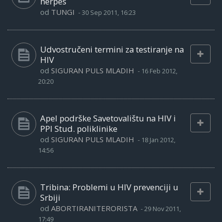
herpes
od
TUNGI
-
30 Sep 2011, 16:23
Udvostručeni termini za testiranje na
HIV
od
SIGURAN PULS MLADIH
-
16 Feb 2012,
20:20
Apel podrške Savetovalištu na HIV i
PPI Stud. poliklinike
od
SIGURAN PULS MLADIH
-
18 Jan 2012,
14:56
Tribina: Problemi u HIV prevenciji u
Srbiji
od
ABORTIRANITERORISTA
-
29 Nov 2011,
17:49