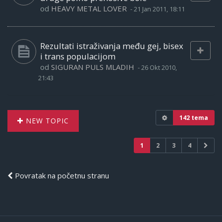
od
HEAVY METAL LOVER
-
21 Jan 2011, 18:11
Rezultati istraživanja među gej, bisex
i trans populacijom
od
SIGURAN PULS MLADIH
-
26 Okt 2010,
21:43
142 tema
NEW TOPIC
1
2
3
4
Povratak na početnu stranu