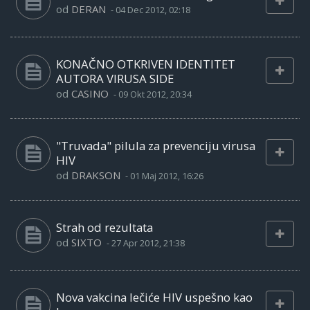
od
DERAN
-
04 Dec 2012, 02:18
KONAČNO OTKRIVEN IDENTITET
AUTORA VIRUSA SIDE
od
CASINO
-
09 Okt 2012, 20:34
"Truvada" pilula za prevenciju virusa
HIV
od
DRAKSON
-
01 Maj 2012, 16:26
Strah od rezultata
od
SIXTO
-
27 Apr 2012, 21:38
Nova vakcina lečiće HIV uspešno kao