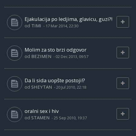
Ejakulacija po ledjima, glavicu, guzi?!
od
TIMI
-
17 Mar 2014, 22:30
Molim za sto brzi odgovor
od
BEZIMEN
-
02 Dec 2013, 09:57
Da li sida uopšte postoji!?
od
SHEYTAN
-
20 Jul 2010, 22:18
oralni sex i hiv
od
STAMEN
-
25 Sep 2010, 19:37