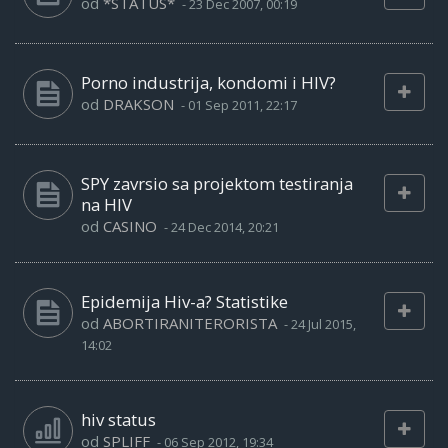
od
*STATUS*
-
23 Dec 2007, 00:19
Porno industrija, kondomi i HIV?
od
DRAKSON
-
01 Sep 2011, 22:17
SPY zavrsio sa projektom testiranja
na HIV
od
CASINO
-
24 Dec 2014, 20:21
Epidemija Hiv-a? Statistike
od
ABORTIRANITERORISTA
-
24 Jul 2015,
14:02
hiv status
od
SPLIFF
-
06 Sep 2012, 19:34