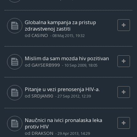
Globalna kampanja za pristup
zdravstvenoj zastiti
od
CASINO
-
08 Maj 2015, 19:32
Mislim da sam mozda hiv pozitivan
od
GAYSERB999
-
10 Sep 2009, 18:05
Pitanje u vezi prenosenja HIV-a.
od
SRDJAN90
-
27 Sep 2012, 12:39
Naučnici na ivici pronalaska leka
protiv HIV
od
DRAKSON
-
29 Apr 2013, 14:29