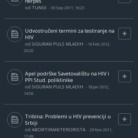
herpes
od
TUNGI
-
30 Sep 2011, 16:23
Udvostručeni termini za testiranje na
HIV
od
SIGURAN PULS MLADIH
-
16 Feb 2012,
20:20
Apel podrške Savetovalištu na HIV i
PPI Stud. poliklinike
od
SIGURAN PULS MLADIH
-
18 Jan 2012,
14:56
Tribina: Problemi u HIV prevenciji u
Srbiji
od
ABORTIRANITERORISTA
-
29 Nov 2011,
17:49