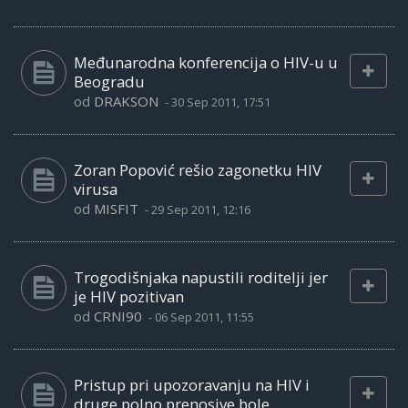
Međunarodna konferencija o HIV-u u
Beogradu
od
DRAKSON
-
30 Sep 2011, 17:51
Zoran Popović rešio zagonetku HIV
virusa
od
MISFIT
-
29 Sep 2011, 12:16
Trogodišnjaka napustili roditelji jer
je HIV pozitivan
od
CRNI90
-
06 Sep 2011, 11:55
Pristup pri upozoravanju na HIV i
druge polno prenosive bole