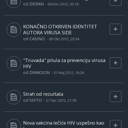
od
DERAN
-
04 Dec 2012, 02:18
KONAČNO OTKRIVEN IDENTITET
AUTORA VIRUSA SIDE
od
CASINO
-
09 Okt 2012, 20:34
"Truvada" pilula za prevenciju virusa
HIV
od
DRAKSON
-
01 Maj 2012, 16:26
Strah od rezultata
od
SIXTO
-
27 Apr 2012, 21:38
Nova vakcina lečiće HIV uspešno kao