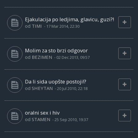
Ejakulacija po ledjima, glavicu, guzi?!
od
TIMI
-
17 Mar 2014, 22:30
Molim za sto brzi odgovor
od
BEZIMEN
-
02 Dec 2013, 09:57
Da li sida uopšte postoji!?
od
SHEYTAN
-
20 Jul 2010, 22:18
oralni sex i hiv
od
STAMEN
-
25 Sep 2010, 19:37