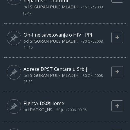
hepatitis C - datumi
od
SIGURAN PULS MLADIH
-
16 Okt 2008,
16:47
On-line savetovanje o HIV i PPI
od
SIGURAN PULS MLADIH
-
30 Okt 2008,
14:10
Adrese DPST Centara u Srbiji
od
SIGURAN PULS MLADIH
-
30 Okt 2008,
15:32
FightAIDS@Home
od
RATKO_NS
-
30 Jun 2006, 00:06