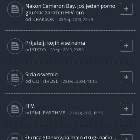
Nakon Cameron Bay, još jedan porno
glumac zaražen HIV-om
od
DRAKSON
-
05 Sep 2013, 22:59
Prijatelji kojih vise nema
od
SIXTO
-
29 Apr 2013, 23:59
Sida osvetnici
od
GOTHROSE
-
23 Dec 2004, 11:16
HIV.
od
SMILEWITHME
-
21 Avg 2012, 15:55
Đurica Stankov,na malo drugi način...