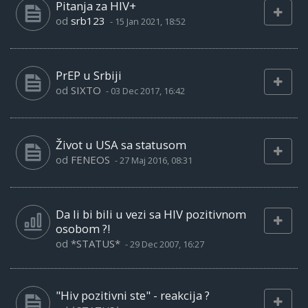
Pitanja za HIV+
od
srb123
-
15 Jan 2021, 18:52
PrEP u Srbiji
od
SIXTO
-
03 Dec 2017, 16:42
Život u USA sa statusom
od
FENEOS
-
27 Maj 2016, 08:31
Da li bi bili u vezi sa HIV pozitivnom
osobom ?!
od
*STATUS*
-
29 Dec 2007, 16:27
"Hiv pozitivni ste" - reakcija ?