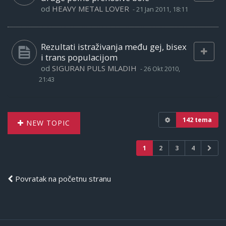
od
HEAVY METAL LOVER
-
21 Jan 2011, 18:11
Rezultati istraživanja među gej, bisex
i trans populacijom
od
SIGURAN PULS MLADIH
-
26 Okt 2010,
21:43
142 tema
NEW TOPIC
1
2
3
4
Povratak na početnu stranu