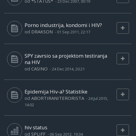
od
*STATUS*
-
23 Dec 2007, 00:19
Porno industrija, kondomi i HIV?
od
DRAKSON
-
01 Sep 2011, 22:17
SPY zavrsio sa projektom testiranja
na HIV
od
CASINO
-
24 Dec 2014, 20:21
Epidemija Hiv-a? Statistike
od
ABORTIRANITERORISTA
-
24 Jul 2015,
14:02
hiv status
od
SPLIFF
-
06 Sep 2012, 19:34