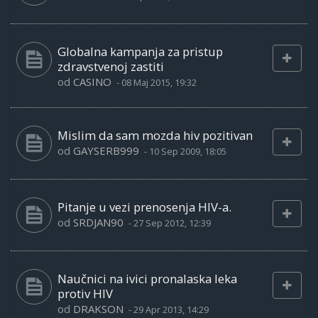
Globalna kampanja za pristup
zdravstvenoj zastiti
od
CASINO
-
08 Maj 2015, 19:32
Mislim da sam mozda hiv pozitivan
od
GAYSERB999
-
10 Sep 2009, 18:05
Pitanje u vezi prenosenja HIV-a.
od
SRDJAN90
-
27 Sep 2012, 12:39
Naučnici na ivici pronalaska leka
protiv HIV
od
DRAKSON
-
29 Apr 2013, 14:29