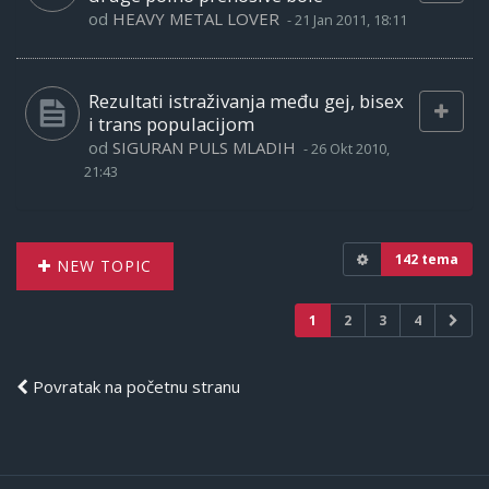
od
HEAVY METAL LOVER
-
21 Jan 2011, 18:11
Rezultati istraživanja među gej, bisex
i trans populacijom
od
SIGURAN PULS MLADIH
-
26 Okt 2010,
21:43
142 tema
NEW TOPIC
1
2
3
4
Povratak na početnu stranu