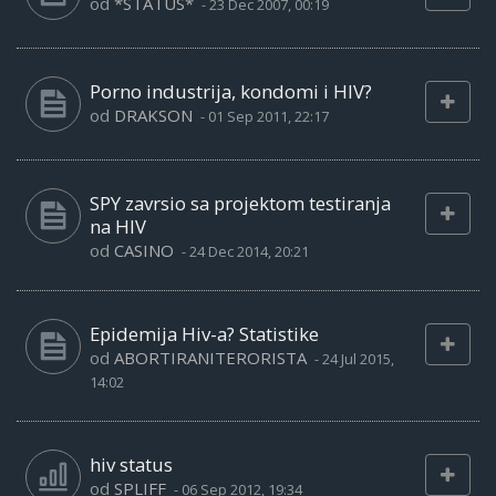
od
*STATUS*
-
23 Dec 2007, 00:19
Porno industrija, kondomi i HIV?
od
DRAKSON
-
01 Sep 2011, 22:17
SPY zavrsio sa projektom testiranja
na HIV
od
CASINO
-
24 Dec 2014, 20:21
Epidemija Hiv-a? Statistike
od
ABORTIRANITERORISTA
-
24 Jul 2015,
14:02
hiv status
od
SPLIFF
-
06 Sep 2012, 19:34