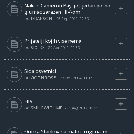
Nakon Cameron Bay, još jedan porno
glumac zaražen HIV-om
od
DRAKSON
-
05 Sep 2013, 22:59
Prijatelji kojih vise nema
od
SIXTO
-
29 Apr 2013, 23:59
Sida osvetnici
od
GOTHROSE
-
23 Dec 2004, 11:16
HIV.
od
SMILEWITHME
-
21 Avg 2012, 15:55
Đurica Stankov,na malo drugi način...