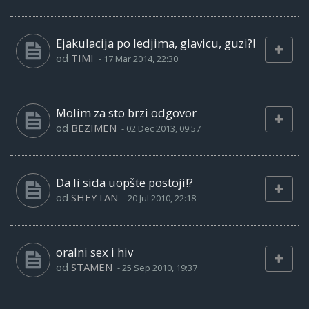
Ejakulacija po ledjima, glavicu, guzi?!
od
TIMI
-
17 Mar 2014, 22:30
Molim za sto brzi odgovor
od
BEZIMEN
-
02 Dec 2013, 09:57
Da li sida uopšte postoji!?
od
SHEYTAN
-
20 Jul 2010, 22:18
oralni sex i hiv
od
STAMEN
-
25 Sep 2010, 19:37