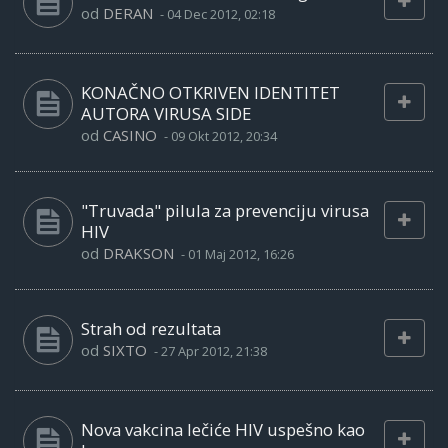
od
DERAN
-
04 Dec 2012, 02:18
KONAČNO OTKRIVEN IDENTITET
AUTORA VIRUSA SIDE
od
CASINO
-
09 Okt 2012, 20:34
"Truvada" pilula za prevenciju virusa
HIV
od
DRAKSON
-
01 Maj 2012, 16:26
Strah od rezultata
od
SIXTO
-
27 Apr 2012, 21:38
Nova vakcina lečiće HIV uspešno kao