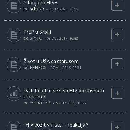
Pitanja za HIV+
od
srb123
-
15 Jan 2021, 18:52
PrEP u Srbiji
od
SIXTO
-
03 Dec 2017, 16:42
Život u USA sa statusom
od
FENEOS
-
27 Maj 2016, 08:31
Da li bi bili u vezi sa HIV pozitivnom
osobom ?!
od
*STATUS*
-
29 Dec 2007, 16:27
"Hiv pozitivni ste" - reakcija ?