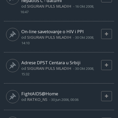
hepatitis C - datumi
od
SIGURAN PULS MLADIH
-
16 Okt 2008,
16:47
On-line savetovanje o HIV i PPI
od
SIGURAN PULS MLADIH
-
30 Okt 2008,
14:10
Adrese DPST Centara u Srbiji
od
SIGURAN PULS MLADIH
-
30 Okt 2008,
15:32
FightAIDS@Home
od
RATKO_NS
-
30 Jun 2006, 00:06