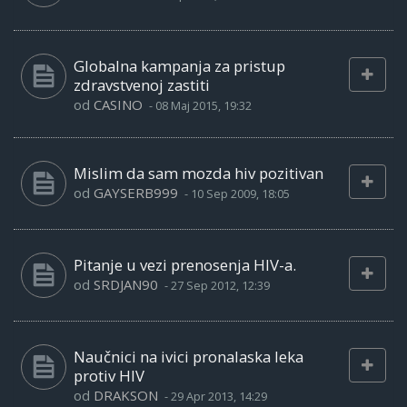
Globalna kampanja za pristup
zdravstvenoj zastiti
od
CASINO
-
08 Maj 2015, 19:32
Mislim da sam mozda hiv pozitivan
od
GAYSERB999
-
10 Sep 2009, 18:05
Pitanje u vezi prenosenja HIV-a.
od
SRDJAN90
-
27 Sep 2012, 12:39
Naučnici na ivici pronalaska leka
protiv HIV
od
DRAKSON
-
29 Apr 2013, 14:29