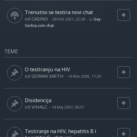
Trenutno se testira novi chat
od
CASINO
-
28 Feb 2021, 22:28
- u:
Gay-
Serbia.com chat
TEME
O testiranju na HIV
od
GORAN SMITH
-
14 Mar 2005, 11:29
Disidencija
od
VIHALC
-
14 Maj 2007, 00:37
Testiranje na HIV, hepatitis B i