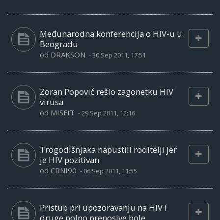
Međunarodna konferencija o HIV-u u
Beogradu
od
DRAKSON
-
30 Sep 2011, 17:51
Zoran Popović rešio zagonetku HIV
virusa
od
MISFIT
-
29 Sep 2011, 12:16
Trogodišnjaka napustili roditelji jer
je HIV pozitivan
od
CRNI90
-
06 Sep 2011, 11:55
Pristup pri upozoravanju na HIV i
druge polno prenosive bole