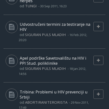
herpes
od
TUNGI
-
30 Sep 2011, 16:23
Udvostručeni termini za testiranje na
HIV
od
SIGURAN PULS MLADIH
-
16 Feb 2012,
20:20
Apel podrške Savetovalištu na HIV i
PPI Stud. poliklinike
od
SIGURAN PULS MLADIH
-
18 Jan 2012,
14:56
Tribina: Problemi u HIV prevenciji u
Srbiji
od
ABORTIRANITERORISTA
-
29 Nov 2011,
17:49