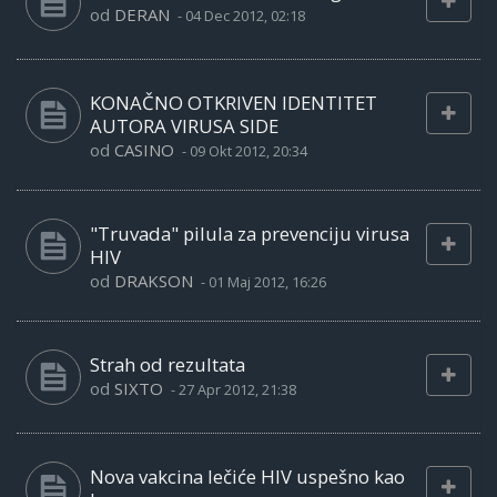
od
DERAN
-
04 Dec 2012, 02:18
KONAČNO OTKRIVEN IDENTITET
AUTORA VIRUSA SIDE
od
CASINO
-
09 Okt 2012, 20:34
"Truvada" pilula za prevenciju virusa
HIV
od
DRAKSON
-
01 Maj 2012, 16:26
Strah od rezultata
od
SIXTO
-
27 Apr 2012, 21:38
Nova vakcina lečiće HIV uspešno kao