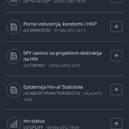
od
*STATUS*
-
23 Dec 2007, 00:19
Porno industrija, kondomi i HIV?
od
DRAKSON
-
01 Sep 2011, 22:17
SPY zavrsio sa projektom testiranja
na HIV
od
CASINO
-
24 Dec 2014, 20:21
Epidemija Hiv-a? Statistike
od
ABORTIRANITERORISTA
-
24 Jul 2015,
14:02
hiv status
od
SPLIFF
-
06 Sep 2012, 19:34