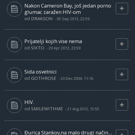
Nakon Cameron Bay, još jedan porno
glumac zaražen HIV-om
od
DRAKSON
-
05 Sep 2013, 22:59
Prijatelji kojih vise nema
od
SIXTO
-
29 Apr 2013, 23:59
Sida osvetnici
od
GOTHROSE
-
23 Dec 2004, 11:16
HIV.
od
SMILEWITHME
-
21 Avg 2012, 15:55
Đurica Stankov,na malo drugi način...