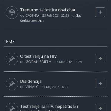
Trenutno se testira novi chat
od
CASINO
-
28 Feb 2021, 22:28
- u:
Gay-
Serbia.com chat
TEME
O testiranju na HIV
od
GORAN SMITH
-
14 Mar 2005, 11:29
Disidencija
od
VIHALC
-
14 Maj 2007, 00:37
Testiranje na HIV, hepatitis B i