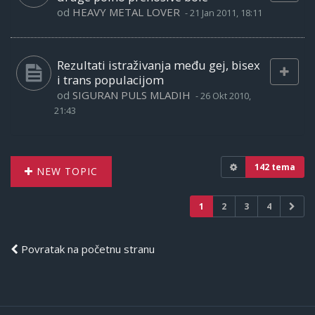
od
HEAVY METAL LOVER
-
21 Jan 2011, 18:11
Rezultati istraživanja među gej, bisex
i trans populacijom
od
SIGURAN PULS MLADIH
-
26 Okt 2010,
21:43
142 tema
NEW TOPIC
1
2
3
4
Povratak na početnu stranu