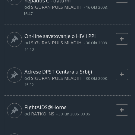
hepatitis C - datumi
od
SIGURAN PULS MLADIH
-
16 Okt 2008,
16:47
On-line savetovanje o HIV i PPI
od
SIGURAN PULS MLADIH
-
30 Okt 2008,
14:10
Adrese DPST Centara u Srbiji
od
SIGURAN PULS MLADIH
-
30 Okt 2008,
15:32
FightAIDS@Home
od
RATKO_NS
-
30 Jun 2006, 00:06