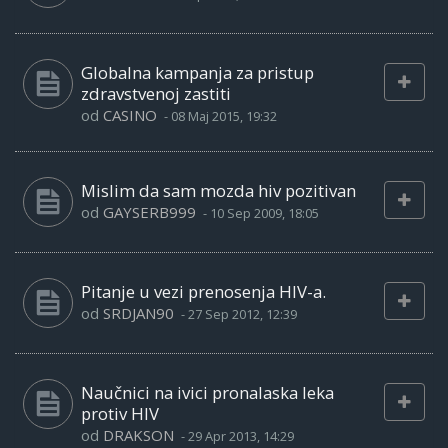
Globalna kampanja za pristup
zdravstvenoj zastiti
od
CASINO
-
08 Maj 2015, 19:32
Mislim da sam mozda hiv pozitivan
od
GAYSERB999
-
10 Sep 2009, 18:05
Pitanje u vezi prenosenja HIV-a.
od
SRDJAN90
-
27 Sep 2012, 12:39
Naučnici na ivici pronalaska leka
protiv HIV
od
DRAKSON
-
29 Apr 2013, 14:29