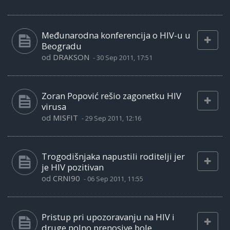
Međunarodna konferencija o HIV-u u
Beogradu
od
DRAKSON
-
30 Sep 2011, 17:51
Zoran Popović rešio zagonetku HIV
virusa
od
MISFIT
-
29 Sep 2011, 12:16
Trogodišnjaka napustili roditelji jer
je HIV pozitivan
od
CRNI90
-
06 Sep 2011, 11:55
Pristup pri upozoravanju na HIV i
druge polno prenosive bole