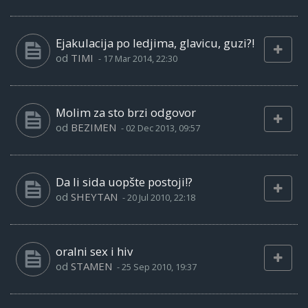
Ejakulacija po ledjima, glavicu, guzi?!
od
TIMI
-
17 Mar 2014, 22:30
Molim za sto brzi odgovor
od
BEZIMEN
-
02 Dec 2013, 09:57
Da li sida uopšte postoji!?
od
SHEYTAN
-
20 Jul 2010, 22:18
oralni sex i hiv
od
STAMEN
-
25 Sep 2010, 19:37