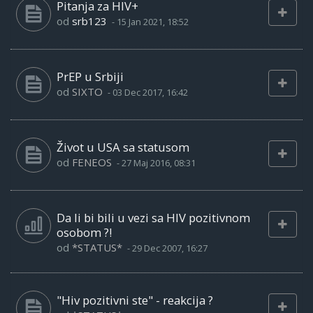
Pitanja za HIV+
od
srb123
-
15 Jan 2021, 18:52
PrEP u Srbiji
od
SIXTO
-
03 Dec 2017, 16:42
Život u USA sa statusom
od
FENEOS
-
27 Maj 2016, 08:31
Da li bi bili u vezi sa HIV pozitivnom
osobom ?!
od
*STATUS*
-
29 Dec 2007, 16:27
"Hiv pozitivni ste" - reakcija ?