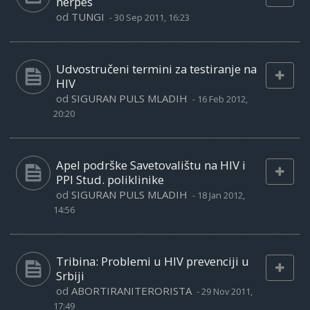
herpes
od
TUNGI
-
30 Sep 2011, 16:23
Udvostručeni termini za testiranje na
HIV
od
SIGURAN PULS MLADIH
-
16 Feb 2012,
20:20
Apel podrške Savetovalištu na HIV i
PPI Stud. poliklinike
od
SIGURAN PULS MLADIH
-
18 Jan 2012,
14:56
Tribina: Problemi u HIV prevenciji u
Srbiji
od
ABORTIRANITERORISTA
-
29 Nov 2011,
17:49