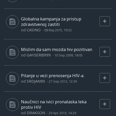
Globalna kampanja za pristup
zdravstvenoj zastiti
od
CASINO
-
08 Maj 2015, 19:32
Mislim da sam mozda hiv pozitivan
od
GAYSERB999
-
10 Sep 2009, 18:05
Pitanje u vezi prenosenja HIV-a.
od
SRDJAN90
-
27 Sep 2012, 12:39
Naučnici na ivici pronalaska leka
protiv HIV
od
DRAKSON
-
29 Apr 2013, 14:29