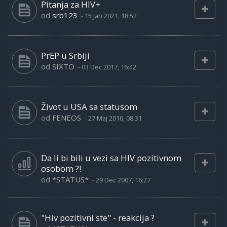
Pitanja za HIV+
od
srb123
-
15 Jan 2021, 18:52
PrEP u Srbiji
od
SIXTO
-
03 Dec 2017, 16:42
Život u USA sa statusom
od
FENEOS
-
27 Maj 2016, 08:31
Da li bi bili u vezi sa HIV pozitivnom
osobom ?!
od
*STATUS*
-
29 Dec 2007, 16:27
"Hiv pozitivni ste" - reakcija ?