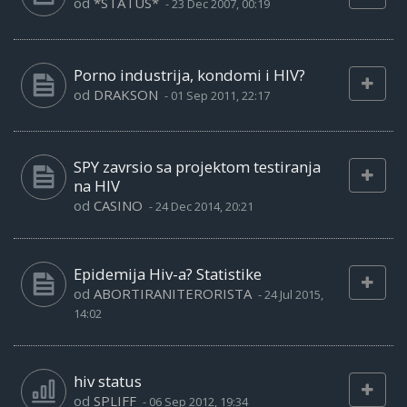
od
*STATUS*
-
23 Dec 2007, 00:19
Porno industrija, kondomi i HIV?
od
DRAKSON
-
01 Sep 2011, 22:17
SPY zavrsio sa projektom testiranja
na HIV
od
CASINO
-
24 Dec 2014, 20:21
Epidemija Hiv-a? Statistike
od
ABORTIRANITERORISTA
-
24 Jul 2015,
14:02
hiv status
od
SPLIFF
-
06 Sep 2012, 19:34