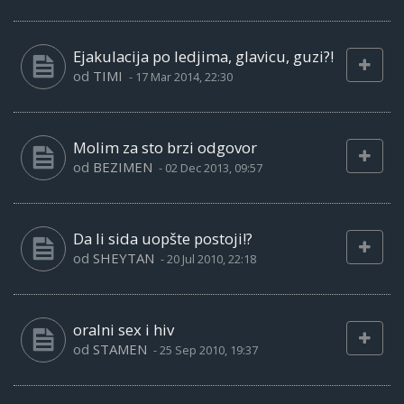
Ejakulacija po ledjima, glavicu, guzi?!
od
TIMI
-
17 Mar 2014, 22:30
Molim za sto brzi odgovor
od
BEZIMEN
-
02 Dec 2013, 09:57
Da li sida uopšte postoji!?
od
SHEYTAN
-
20 Jul 2010, 22:18
oralni sex i hiv
od
STAMEN
-
25 Sep 2010, 19:37