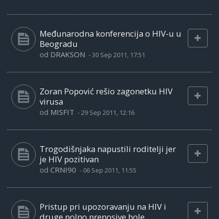
Međunarodna konferencija o HIV-u u
Beogradu
od
DRAKSON
-
30 Sep 2011, 17:51
Zoran Popović rešio zagonetku HIV
virusa
od
MISFIT
-
29 Sep 2011, 12:16
Trogodišnjaka napustili roditelji jer
je HIV pozitivan
od
CRNI90
-
06 Sep 2011, 11:55
Pristup pri upozoravanju na HIV i
druge polno prenosive bole