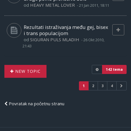
od
HEAVY METAL LOVER
-
21 Jan 2011, 18:11
Rezultati istraživanja među gej, bisex
i trans populacijom
od
SIGURAN PULS MLADIH
-
26 Okt 2010,
21:43
142 tema
NEW TOPIC
1
2
3
4
Povratak na početnu stranu