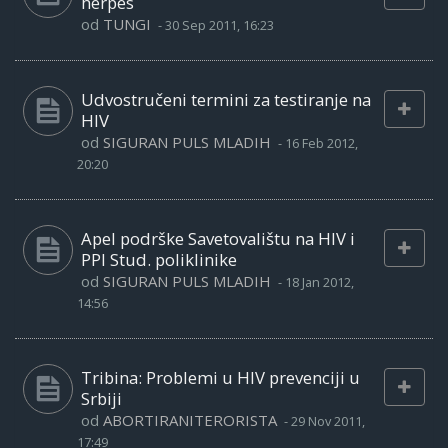
herpes
od
TUNGI
-
30 Sep 2011, 16:23
Udvostručeni termini za testiranje na
HIV
od
SIGURAN PULS MLADIH
-
16 Feb 2012,
20:20
Apel podrške Savetovalištu na HIV i
PPI Stud. poliklinike
od
SIGURAN PULS MLADIH
-
18 Jan 2012,
14:56
Tribina: Problemi u HIV prevenciji u
Srbiji
od
ABORTIRANITERORISTA
-
29 Nov 2011,
17:49