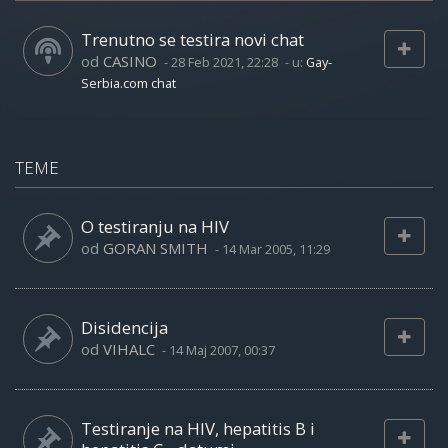
Trenutno se testira novi chat
od
CASINO
-
28 Feb 2021, 22:28
- u:
Gay-
Serbia.com chat
TEME
O testiranju na HIV
od
GORAN SMITH
-
14 Mar 2005, 11:29
Disidencija
od
VIHALC
-
14 Maj 2007, 00:37
Testiranje na HIV, hepatitis B i