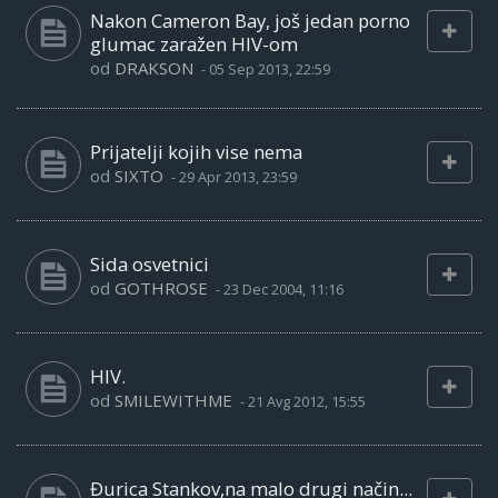
Nakon Cameron Bay, još jedan porno
glumac zaražen HIV-om
od
DRAKSON
-
05 Sep 2013, 22:59
Prijatelji kojih vise nema
od
SIXTO
-
29 Apr 2013, 23:59
Sida osvetnici
od
GOTHROSE
-
23 Dec 2004, 11:16
HIV.
od
SMILEWITHME
-
21 Avg 2012, 15:55
Đurica Stankov,na malo drugi način...