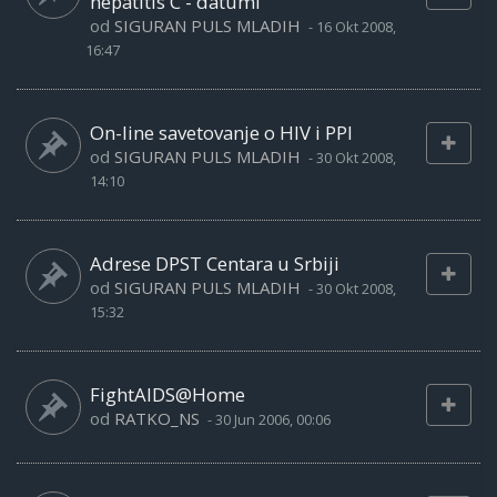
hepatitis C - datumi
od
SIGURAN PULS MLADIH
-
16 Okt 2008,
16:47
On-line savetovanje o HIV i PPI
od
SIGURAN PULS MLADIH
-
30 Okt 2008,
14:10
Adrese DPST Centara u Srbiji
od
SIGURAN PULS MLADIH
-
30 Okt 2008,
15:32
FightAIDS@Home
od
RATKO_NS
-
30 Jun 2006, 00:06