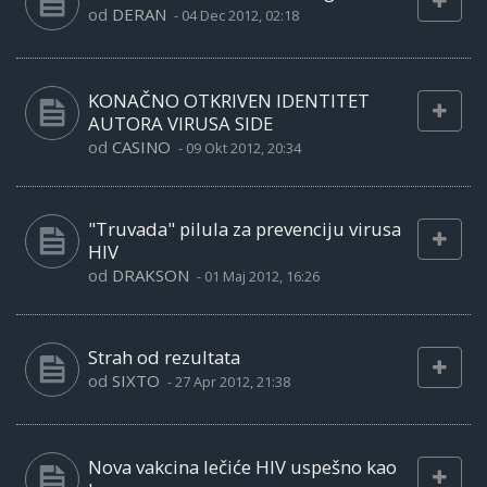
od
DERAN
-
04 Dec 2012, 02:18
KONAČNO OTKRIVEN IDENTITET
AUTORA VIRUSA SIDE
od
CASINO
-
09 Okt 2012, 20:34
"Truvada" pilula za prevenciju virusa
HIV
od
DRAKSON
-
01 Maj 2012, 16:26
Strah od rezultata
od
SIXTO
-
27 Apr 2012, 21:38
Nova vakcina lečiće HIV uspešno kao