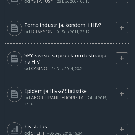
od
*STATUS*
-
23 Dec 2007, 00:19
Porno industrija, kondomi i HIV?
od
DRAKSON
-
01 Sep 2011, 22:17
SPY zavrsio sa projektom testiranja
na HIV
od
CASINO
-
24 Dec 2014, 20:21
Epidemija Hiv-a? Statistike
od
ABORTIRANITERORISTA
-
24 Jul 2015,
14:02
hiv status
od
SPLIFF
-
06 Sep 2012, 19:34