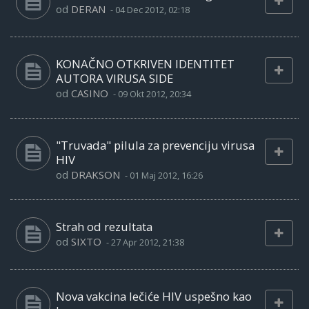
od
DERAN
-
04 Dec 2012, 02:18
KONAČNO OTKRIVEN IDENTITET
AUTORA VIRUSA SIDE
od
CASINO
-
09 Okt 2012, 20:34
"Truvada" pilula za prevenciju virusa
HIV
od
DRAKSON
-
01 Maj 2012, 16:26
Strah od rezultata
od
SIXTO
-
27 Apr 2012, 21:38
Nova vakcina lečiće HIV uspešno kao