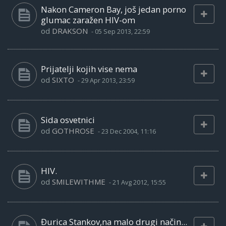
Nakon Cameron Bay, još jedan porno
glumac zaražen HIV-om
od
DRAKSON
-
05 Sep 2013, 22:59
Prijatelji kojih vise nema
od
SIXTO
-
29 Apr 2013, 23:59
Sida osvetnici
od
GOTHROSE
-
23 Dec 2004, 11:16
HIV.
od
SMILEWITHME
-
21 Avg 2012, 15:55
Đurica Stankov,na malo drugi način...