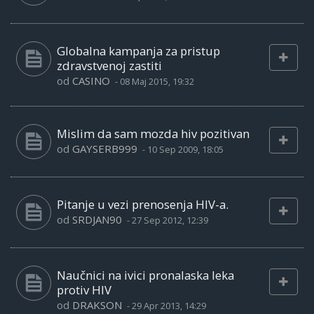
Globalna kampanja za pristup
zdravstvenoj zastiti
od
CASINO
-
08 Maj 2015, 19:32
Mislim da sam mozda hiv pozitivan
od
GAYSERB999
-
10 Sep 2009, 18:05
Pitanje u vezi prenosenja HIV-a.
od
SRDJAN90
-
27 Sep 2012, 12:39
Naučnici na ivici pronalaska leka
protiv HIV
od
DRAKSON
-
29 Apr 2013, 14:29