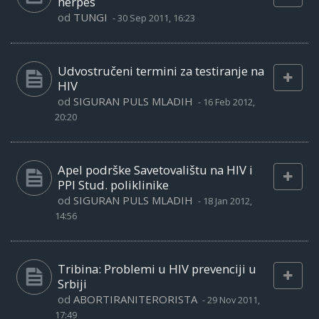
herpes
od
TUNGI
-
30 Sep 2011, 16:23
Udvostručeni termini za testiranje na
HIV
od
SIGURAN PULS MLADIH
-
16 Feb 2012,
20:20
Apel podrške Savetovalištu na HIV i
PPI Stud. poliklinike
od
SIGURAN PULS MLADIH
-
18 Jan 2012,
14:56
Tribina: Problemi u HIV prevenciji u
Srbiji
od
ABORTIRANITERORISTA
-
29 Nov 2011,
17:49