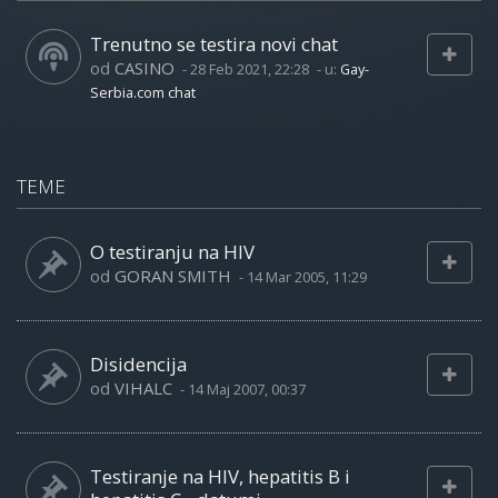
Trenutno se testira novi chat
od
CASINO
-
28 Feb 2021, 22:28
- u:
Gay-
Serbia.com chat
TEME
O testiranju na HIV
od
GORAN SMITH
-
14 Mar 2005, 11:29
Disidencija
od
VIHALC
-
14 Maj 2007, 00:37
Testiranje na HIV, hepatitis B i