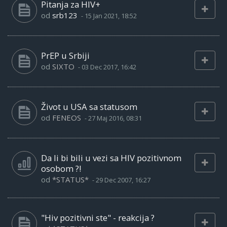
Pitanja za HIV+
od
srb123
-
15 Jan 2021, 18:52
PrEP u Srbiji
od
SIXTO
-
03 Dec 2017, 16:42
Život u USA sa statusom
od
FENEOS
-
27 Maj 2016, 08:31
Da li bi bili u vezi sa HIV pozitivnom
osobom ?!
od
*STATUS*
-
29 Dec 2007, 16:27
"Hiv pozitivni ste" - reakcija ?