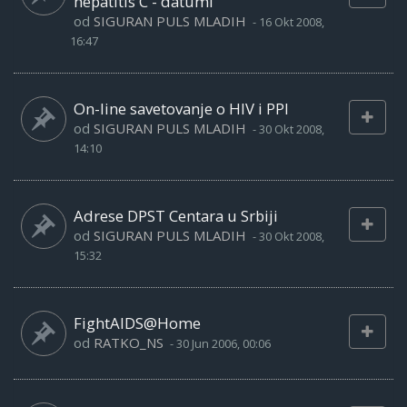
hepatitis C - datumi
od
SIGURAN PULS MLADIH
-
16 Okt 2008,
16:47
On-line savetovanje o HIV i PPI
od
SIGURAN PULS MLADIH
-
30 Okt 2008,
14:10
Adrese DPST Centara u Srbiji
od
SIGURAN PULS MLADIH
-
30 Okt 2008,
15:32
FightAIDS@Home
od
RATKO_NS
-
30 Jun 2006, 00:06