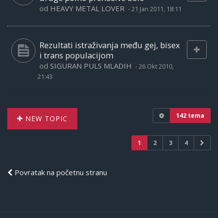
od
HEAVY METAL LOVER
-
21 Jan 2011, 18:11
Rezultati istraživanja među gej, bisex
i trans populacijom
od
SIGURAN PULS MLADIH
-
26 Okt 2010,
21:43
142 tema
NEW TOPIC
1
2
3
4
Povratak na početnu stranu