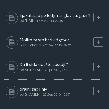
Ejakulacija po ledjima, glavicu, guzi?!
od
TIMI
-
17 Mar 2014, 22:30
Molim za sto brzi odgovor
od
BEZIMEN
-
02 Dec 2013, 09:57
Da li sida uopšte postoji!?
od
SHEYTAN
-
20 Jul 2010, 22:18
oralni sex i hiv
od
STAMEN
-
25 Sep 2010, 19:37