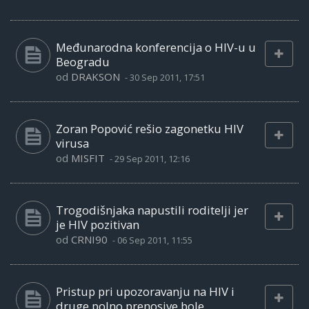
Međunarodna konferencija o HIV-u u
Beogradu
od
DRAKSON
-
30 Sep 2011, 17:51
Zoran Popović rešio zagonetku HIV
virusa
od
MISFIT
-
29 Sep 2011, 12:16
Trogodišnjaka napustili roditelji jer
je HIV pozitivan
od
CRNI90
-
06 Sep 2011, 11:55
Pristup pri upozoravanju na HIV i
druge polno prenosive bole