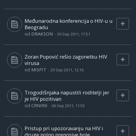
Međunarodna konferencija o HIV-u u
Beogradu
od
DRAKSON
-
30 Sep 2011, 17:51
Zoran Popović rešio zagonetku HIV
virusa
od
MISFIT
-
29 Sep 2011, 12:16
Trogodišnjaka napustili roditelji jer
je HIV pozitivan
od
CRNI90
-
06 Sep 2011, 11:55
Pristup pri upozoravanju na HIV i
druge polno prenosive bole