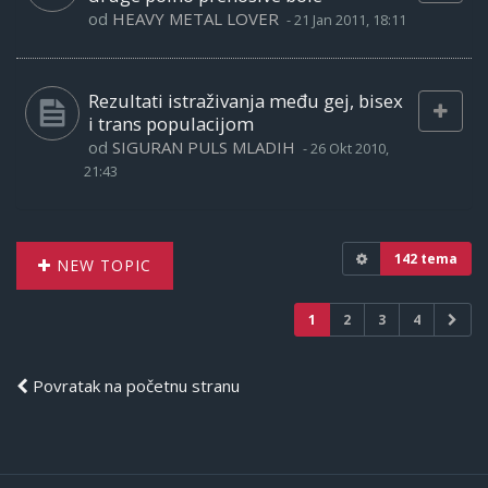
od
HEAVY METAL LOVER
-
21 Jan 2011, 18:11
Rezultati istraživanja među gej, bisex
i trans populacijom
od
SIGURAN PULS MLADIH
-
26 Okt 2010,
21:43
142 tema
NEW TOPIC
1
2
3
4
Povratak na početnu stranu