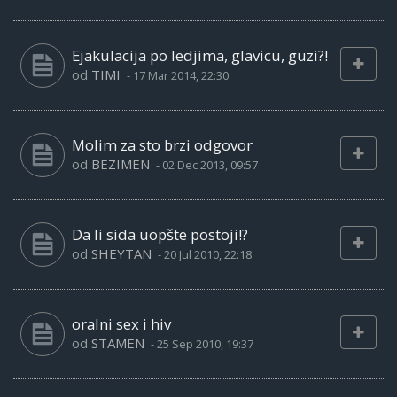
Ejakulacija po ledjima, glavicu, guzi?!
od
TIMI
-
17 Mar 2014, 22:30
Molim za sto brzi odgovor
od
BEZIMEN
-
02 Dec 2013, 09:57
Da li sida uopšte postoji!?
od
SHEYTAN
-
20 Jul 2010, 22:18
oralni sex i hiv
od
STAMEN
-
25 Sep 2010, 19:37