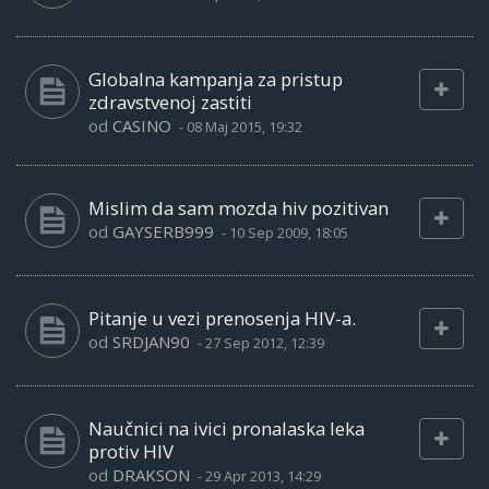
Globalna kampanja za pristup
zdravstvenoj zastiti
od
CASINO
-
08 Maj 2015, 19:32
Mislim da sam mozda hiv pozitivan
od
GAYSERB999
-
10 Sep 2009, 18:05
Pitanje u vezi prenosenja HIV-a.
od
SRDJAN90
-
27 Sep 2012, 12:39
Naučnici na ivici pronalaska leka
protiv HIV
od
DRAKSON
-
29 Apr 2013, 14:29