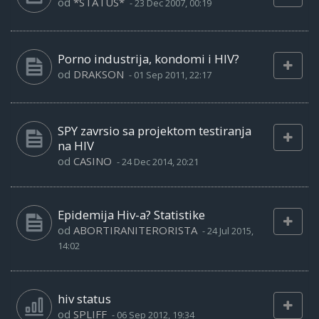
od
*STATUS*
-
23 Dec 2007, 00:19
Porno industrija, kondomi i HIV?
od
DRAKSON
-
01 Sep 2011, 22:17
SPY zavrsio sa projektom testiranja
na HIV
od
CASINO
-
24 Dec 2014, 20:21
Epidemija Hiv-a? Statistike
od
ABORTIRANITERORISTA
-
24 Jul 2015,
14:02
hiv status
od
SPLIFF
-
06 Sep 2012, 19:34