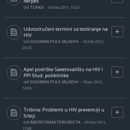
herpes
od
TUNGI
-
30 Sep 2011, 16:23
Udvostručeni termini za testiranje na
HIV
od
SIGURAN PULS MLADIH
-
16 Feb 2012,
20:20
Apel podrške Savetovalištu na HIV i
PPI Stud. poliklinike
od
SIGURAN PULS MLADIH
-
18 Jan 2012,
14:56
Tribina: Problemi u HIV prevenciji u
Srbiji
od
ABORTIRANITERORISTA
-
29 Nov 2011,
17:49