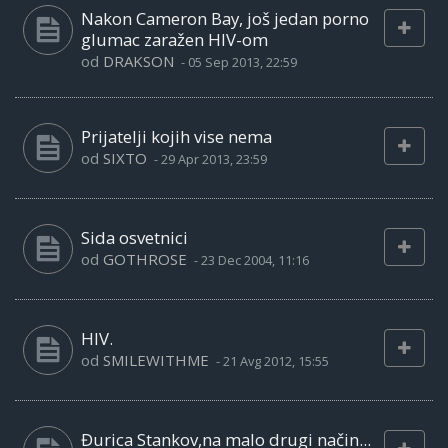
Nakon Cameron Bay, još jedan porno
glumac zaražen HIV-om
od
DRAKSON
-
05 Sep 2013, 22:59
Prijatelji kojih vise nema
od
SIXTO
-
29 Apr 2013, 23:59
Sida osvetnici
od
GOTHROSE
-
23 Dec 2004, 11:16
HIV.
od
SMILEWITHME
-
21 Avg 2012, 15:55
Đurica Stankov,na malo drugi način...