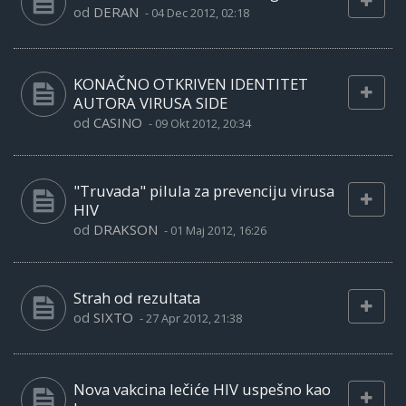
od
DERAN
-
04 Dec 2012, 02:18
KONAČNO OTKRIVEN IDENTITET
AUTORA VIRUSA SIDE
od
CASINO
-
09 Okt 2012, 20:34
"Truvada" pilula za prevenciju virusa
HIV
od
DRAKSON
-
01 Maj 2012, 16:26
Strah od rezultata
od
SIXTO
-
27 Apr 2012, 21:38
Nova vakcina lečiće HIV uspešno kao