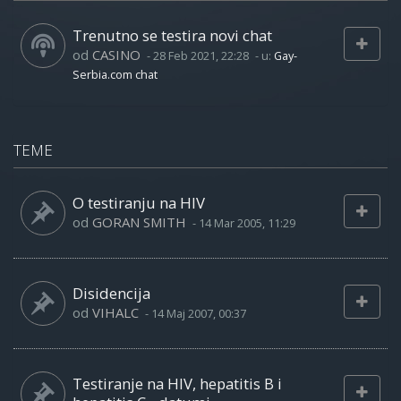
Trenutno se testira novi chat
od
CASINO
-
28 Feb 2021, 22:28
- u:
Gay-
Serbia.com chat
TEME
O testiranju na HIV
od
GORAN SMITH
-
14 Mar 2005, 11:29
Disidencija
od
VIHALC
-
14 Maj 2007, 00:37
Testiranje na HIV, hepatitis B i