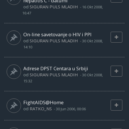
hepatitis C - datumi
od
SIGURAN PULS MLADIH
-
16 Okt 2008,
16:47
On-line savetovanje o HIV i PPI
od
SIGURAN PULS MLADIH
-
30 Okt 2008,
14:10
Adrese DPST Centara u Srbiji
od
SIGURAN PULS MLADIH
-
30 Okt 2008,
15:32
FightAIDS@Home
od
RATKO_NS
-
30 Jun 2006, 00:06