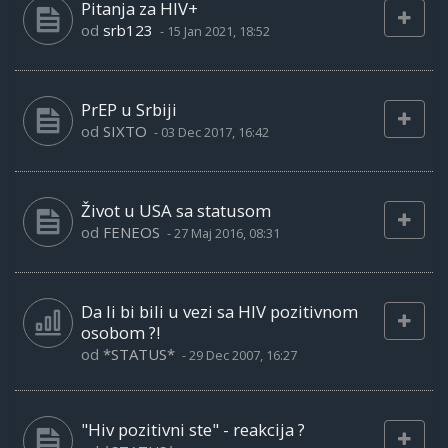
Pitanja za HIV+
od
srb123
-
15 Jan 2021, 18:52
PrEP u Srbiji
od
SIXTO
-
03 Dec 2017, 16:42
Život u USA sa statusom
od
FENEOS
-
27 Maj 2016, 08:31
Da li bi bili u vezi sa HIV pozitivnom
osobom ?!
od
*STATUS*
-
29 Dec 2007, 16:27
"Hiv pozitivni ste" - reakcija ?