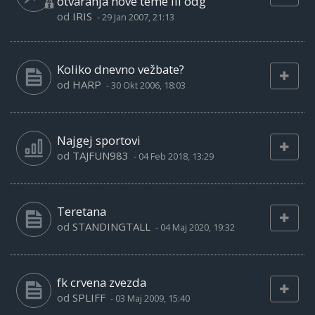
otvaranja nove teme ili odg
od
IRIS
-
29 Jan 2007, 21:13
Koliko dnevno vežbate?
od
HARP
-
30 Okt 2006, 18:03
Najgej sportovi
od
TAJFUN983
-
04 Feb 2018, 13:29
Teretana
od
STANDINGTALL
-
04 Maj 2020, 19:32
fk crvena zvezda
od
SPLIFF
-
03 Maj 2009, 15:40