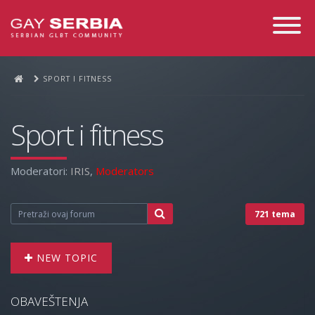
Toggle
Navigati
SPORT I FITNESS
Sport i fitness
Moderatori:
IRIS
,
Moderators
721 tema
NEW TOPIC
OBAVEŠTENJA