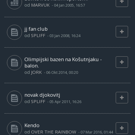
od
MARVUK
-
04 Jan 2005, 16:57
jj fan club
od
SPLIFF
-
03 Jan 2008, 16:24
Olimpijski bazen na Košutnjaku -
balon.
od
JORK
-
06 Okt 2014, 00:20
novak djokovitj
od
SPLIFF
-
05 Apr 2011, 16:26
Kendo
od
OVER THE RAINBOW
-
07 Mar 2016, 01:44