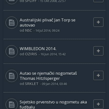
od
SPLIFF
-
15 Okt 2008, 22:57
Australijski plivač Jan Torp se
autovao
od
NSC
-
14 Jul 2014, 09:24
WIMBLEDON 2014.
od
OZIRIS
-
16 Jun 2014, 15:42
Autao se njemački nogometaš
Thomas Hitzlsperger
od
SRKLET
-
09 Jan 2014, 03:46
Svjetsko prvenstvo u nogometu aka
fudbalu