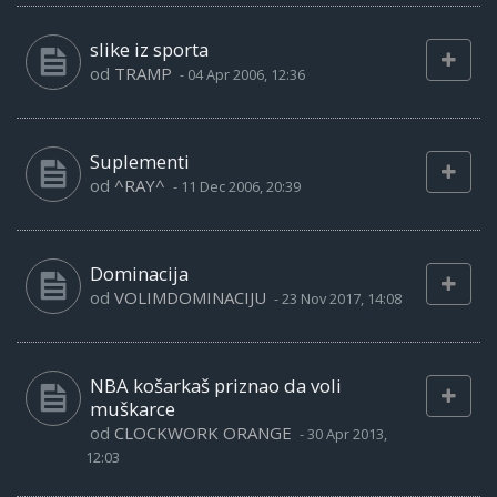
slike iz sporta
od
TRAMP
-
04 Apr 2006, 12:36
Suplementi
od
^RAY^
-
11 Dec 2006, 20:39
Dominacija
od
VOLIMDOMINACIJU
-
23 Nov 2017, 14:08
NBA košarkaš priznao da voli
muškarce
od
CLOCKWORK ORANGE
-
30 Apr 2013,
12:03