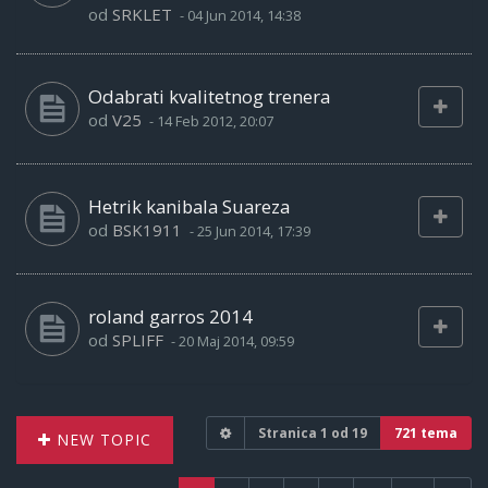
od
SRKLET
-
04 Jun 2014, 14:38
Odabrati kvalitetnog trenera
od
V25
-
14 Feb 2012, 20:07
Hetrik kanibala Suareza
od
BSK1911
-
25 Jun 2014, 17:39
roland garros 2014
od
SPLIFF
-
20 Maj 2014, 09:59
Stranica
1
od
19
721 tema
NEW TOPIC