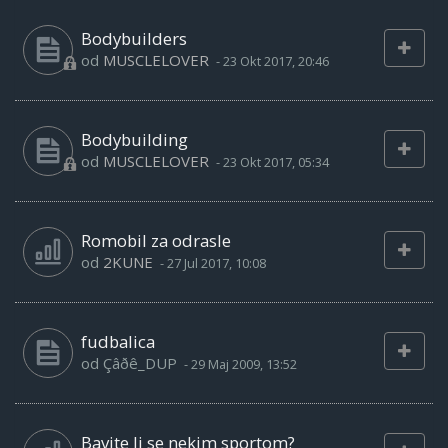
Bodybuilders
od
MUSCLELOVER
-
23 Okt 2017, 20:46
Bodybuilding
od
MUSCLELOVER
-
23 Okt 2017, 05:34
Romobil za odrasle
od
2KUNE
-
27 Jul 2017, 10:08
fudbalica
od
Çâðê_DUP
-
29 Maj 2009, 13:52
Bavite li se nekim sportom?