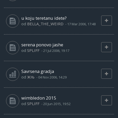
u koju teretanu idete?
od
BELLA_THE_WEIRD
-
17 Mar 2006, 17:48
serena ponovo jashe
od
SPLIFF
-
21 Jul 2006, 19:17
Savrsena gradja
od
ЖЊ
-
04 Nov 2006, 14:29
wimbledon 2015
od
SPLIFF
-
20 Jun 2015, 19:52