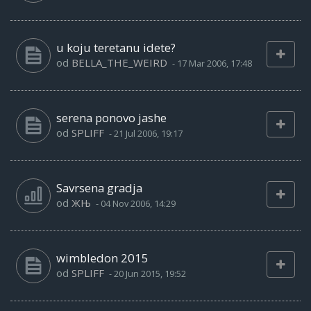
u koju teretanu idete?
od
BELLA_THE_WEIRD
-
17 Mar 2006, 17:48
serena ponovo jashe
od
SPLIFF
-
21 Jul 2006, 19:17
Savrsena gradja
od
ЖЊ
-
04 Nov 2006, 14:29
wimbledon 2015
od
SPLIFF
-
20 Jun 2015, 19:52