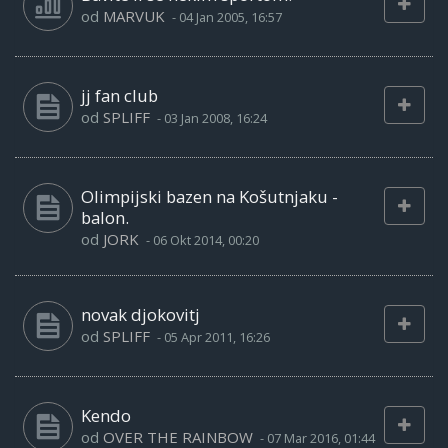
od
MARVUK
-
04 Jan 2005, 16:57
jj fan club
od
SPLIFF
-
03 Jan 2008, 16:24
Olimpijski bazen na Košutnjaku -
balon.
od
JORK
-
06 Okt 2014, 00:20
novak djokovitj
od
SPLIFF
-
05 Apr 2011, 16:26
Kendo
od
OVER THE RAINBOW
-
07 Mar 2016, 01:44