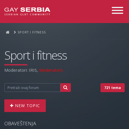
Toggle
Navigati
SPORT I FITNESS
Sport i fitness
Moderatori:
IRIS
,
Moderators
721 tema
NEW TOPIC
OBAVEŠTENJA