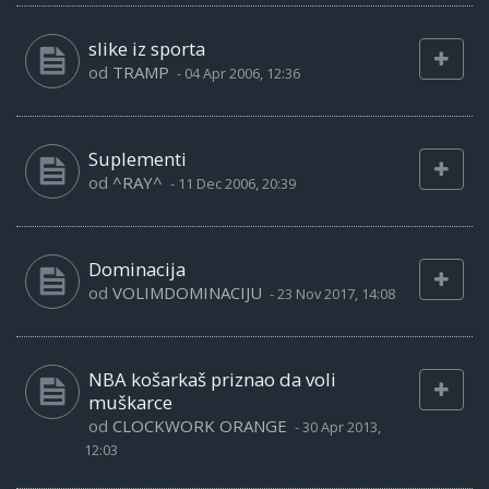
slike iz sporta
od
TRAMP
-
04 Apr 2006, 12:36
Suplementi
od
^RAY^
-
11 Dec 2006, 20:39
Dominacija
od
VOLIMDOMINACIJU
-
23 Nov 2017, 14:08
NBA košarkaš priznao da voli
muškarce
od
CLOCKWORK ORANGE
-
30 Apr 2013,
12:03