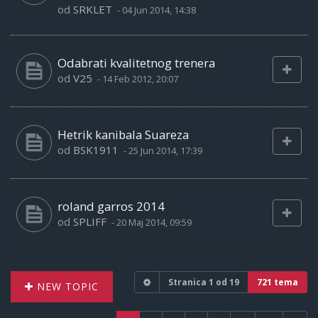
od
SRKLET
-
04 Jun 2014, 14:38
Odabrati kvalitetnog trenera
od
V25
-
14 Feb 2012, 20:07
Hetrik kanibala Suareza
od
BSK1911
-
25 Jun 2014, 17:39
roland garros 2014
od
SPLIFF
-
20 Maj 2014, 09:59
Stranica
1
od
19
721 tema
NEW TOPIC