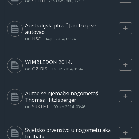
od
SPLIFF
-
15 Okt 2008, 22:57
Australijski plivač Jan Torp se
autovao
od
NSC
-
14 Jul 2014, 09:24
WIMBLEDON 2014.
od
OZIRIS
-
16 Jun 2014, 15:42
Autao se njemački nogometaš
Thomas Hitzlsperger
od
SRKLET
-
09 Jan 2014, 03:46
Svjetsko prvenstvo u nogometu aka
fudbalu