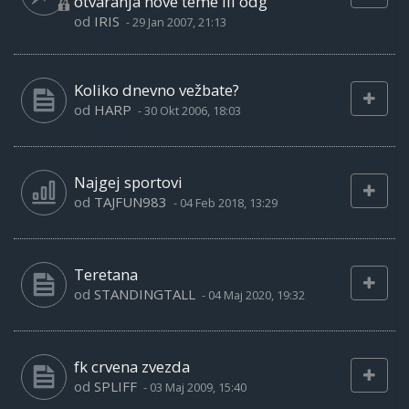
otvaranja nove teme ili odg
od
IRIS
-
29 Jan 2007, 21:13
Koliko dnevno vežbate?
od
HARP
-
30 Okt 2006, 18:03
Najgej sportovi
od
TAJFUN983
-
04 Feb 2018, 13:29
Teretana
od
STANDINGTALL
-
04 Maj 2020, 19:32
fk crvena zvezda
od
SPLIFF
-
03 Maj 2009, 15:40