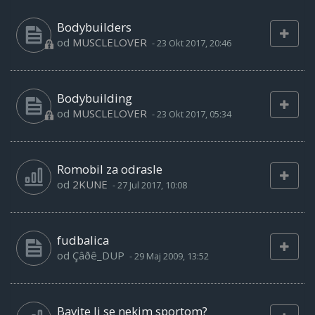
Bodybuilders
od
MUSCLELOVER
-
23 Okt 2017, 20:46
Bodybuilding
od
MUSCLELOVER
-
23 Okt 2017, 05:34
Romobil za odrasle
od
2KUNE
-
27 Jul 2017, 10:08
fudbalica
od
Çâðê_DUP
-
29 Maj 2009, 13:52
Bavite li se nekim sportom?