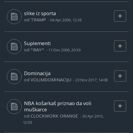
slike iz sporta
od
TRAMP
-
04 Apr 2006, 12:36
Suplementi
od
^RAY^
-
11 Dec 2006, 20:39
Dominacija
od
VOLIMDOMINACIJU
-
23 Nov 2017, 14:08
NBA košarkaš priznao da voli
muškarce
od
CLOCKWORK ORANGE
-
30 Apr 2013,
12:03