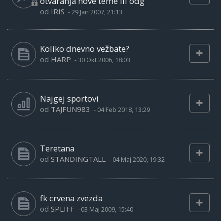
otvaranja nove teme ili odg
od
IRIS
-
29 Jan 2007, 21:13
Koliko dnevno vežbate?
od
HARP
-
30 Okt 2006, 18:03
Najgej sportovi
od
TAJFUN983
-
04 Feb 2018, 13:29
Teretana
od
STANDINGTALL
-
04 Maj 2020, 19:32
fk crvena zvezda
od
SPLIFF
-
03 Maj 2009, 15:40