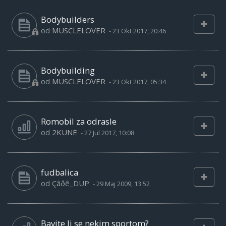
Bodybuilders
od
MUSCLELOVER
-
23 Okt 2017, 20:46
Bodybuilding
od
MUSCLELOVER
-
23 Okt 2017, 05:34
Romobil za odrasle
od
2KUNE
-
27 Jul 2017, 10:08
fudbalica
od
Çâðê_DUP
-
29 Maj 2009, 13:52
Bavite li se nekim sportom?