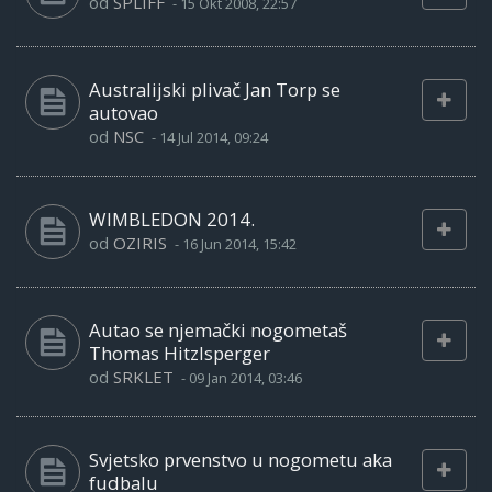
od
SPLIFF
-
15 Okt 2008, 22:57
Australijski plivač Jan Torp se
autovao
od
NSC
-
14 Jul 2014, 09:24
WIMBLEDON 2014.
od
OZIRIS
-
16 Jun 2014, 15:42
Autao se njemački nogometaš
Thomas Hitzlsperger
od
SRKLET
-
09 Jan 2014, 03:46
Svjetsko prvenstvo u nogometu aka
fudbalu