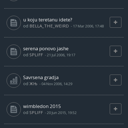
u koju teretanu idete?
od
BELLA_THE_WEIRD
-
17 Mar 2006, 17:48
serena ponovo jashe
od
SPLIFF
-
21 Jul 2006, 19:17
Savrsena gradja
od
ЖЊ
-
04 Nov 2006, 14:29
wimbledon 2015
od
SPLIFF
-
20 Jun 2015, 19:52