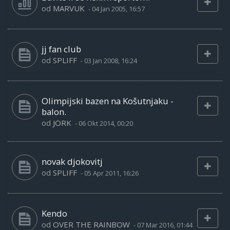
od
MARVUK
-
04 Jan 2005, 16:57
jj fan club
od
SPLIFF
-
03 Jan 2008, 16:24
Olimpijski bazen na Košutnjaku -
balon.
od
JORK
-
06 Okt 2014, 00:20
novak djokovitj
od
SPLIFF
-
05 Apr 2011, 16:26
Kendo
od
OVER THE RAINBOW
-
07 Mar 2016, 01:44