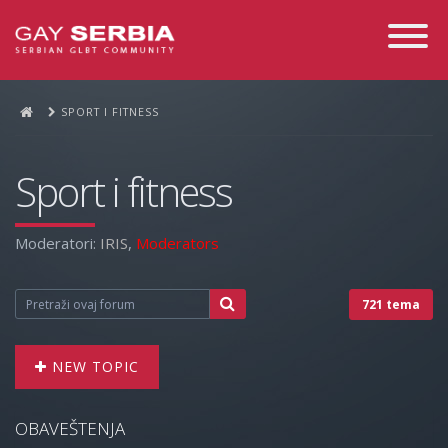
Toggle
Navigati
SPORT I FITNESS
Sport i fitness
Moderatori:
IRIS
,
Moderators
721 tema
NEW TOPIC
OBAVEŠTENJA