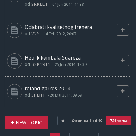
od
SRKLET
-
04 Jun 2014, 14:38
Odabrati kvalitetnog trenera
od
V25
-
14 Feb 2012, 20:07
Hetrik kanibala Suareza
od
BSK1911
-
25 Jun 2014, 17:39
roland garros 2014
od
SPLIFF
-
20 Maj 2014, 09:59
Stranica
1
od
19
721 tema
NEW TOPIC