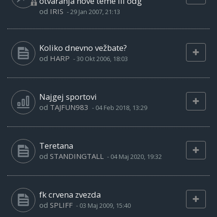
otvaranja nove teme ili odg
od
IRIS
-
29 Jan 2007, 21:13
Koliko dnevno vežbate?
od
HARP
-
30 Okt 2006, 18:03
Najgej sportovi
od
TAJFUN983
-
04 Feb 2018, 13:29
Teretana
od
STANDINGTALL
-
04 Maj 2020, 19:32
fk crvena zvezda
od
SPLIFF
-
03 Maj 2009, 15:40