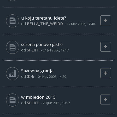
u koju teretanu idete?
od
BELLA_THE_WEIRD
-
17 Mar 2006, 17:48
serena ponovo jashe
od
SPLIFF
-
21 Jul 2006, 19:17
Savrsena gradja
od
ЖЊ
-
04 Nov 2006, 14:29
wimbledon 2015
od
SPLIFF
-
20 Jun 2015, 19:52