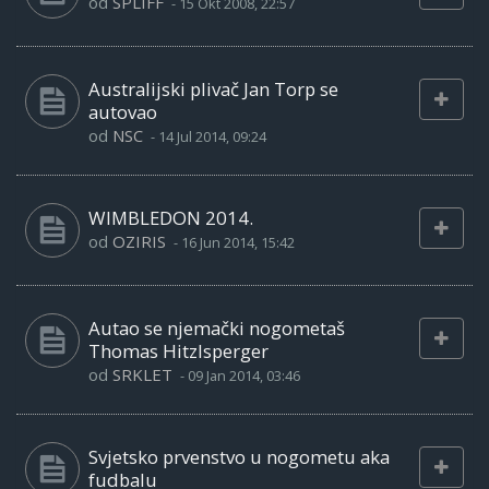
od
SPLIFF
-
15 Okt 2008, 22:57
Australijski plivač Jan Torp se
autovao
od
NSC
-
14 Jul 2014, 09:24
WIMBLEDON 2014.
od
OZIRIS
-
16 Jun 2014, 15:42
Autao se njemački nogometaš
Thomas Hitzlsperger
od
SRKLET
-
09 Jan 2014, 03:46
Svjetsko prvenstvo u nogometu aka
fudbalu