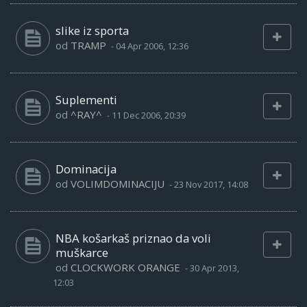
slike iz sporta
od
TRAMP
-
04 Apr 2006, 12:36
Suplementi
od
^RAY^
-
11 Dec 2006, 20:39
Dominacija
od
VOLIMDOMINACIJU
-
23 Nov 2017, 14:08
NBA košarkaš priznao da voli
muškarce
od
CLOCKWORK ORANGE
-
30 Apr 2013,
12:03