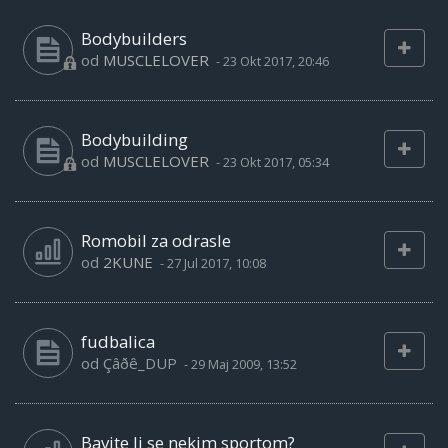
Bodybuilders
od
MUSCLELOVER
-
23 Okt 2017, 20:46
Bodybuilding
od
MUSCLELOVER
-
23 Okt 2017, 05:34
Romobil za odrasle
od
2KUNE
-
27 Jul 2017, 10:08
fudbalica
od
Çâðê_DUP
-
29 Maj 2009, 13:52
Bavite li se nekim sportom?