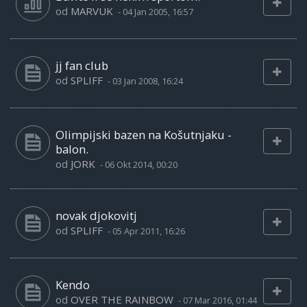
od
MARVUK
-
04 Jan 2005, 16:57
jj fan club
od
SPLIFF
-
03 Jan 2008, 16:24
Olimpijski bazen na Košutnjaku -
balon.
od
JORK
-
06 Okt 2014, 00:20
novak djokovitj
od
SPLIFF
-
05 Apr 2011, 16:26
Kendo
od
OVER THE RAINBOW
-
07 Mar 2016, 01:44