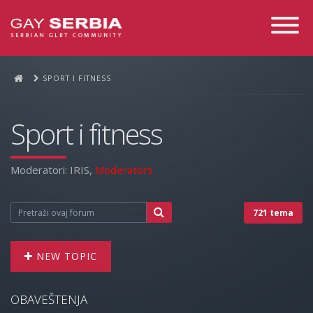
Toggle
Navigati
SPORT I FITNESS
Sport i fitness
Moderatori:
IRIS
,
Moderators
721 tema
NEW TOPIC
OBAVEŠTENJA