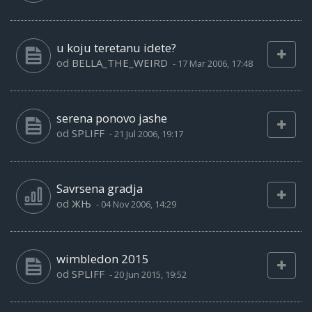
u koju teretanu idete?
od
BELLA_THE_WEIRD
-
17 Mar 2006, 17:48
serena ponovo jashe
od
SPLIFF
-
21 Jul 2006, 19:17
Savrsena gradja
od
ЖЊ
-
04 Nov 2006, 14:29
wimbledon 2015
od
SPLIFF
-
20 Jun 2015, 19:52