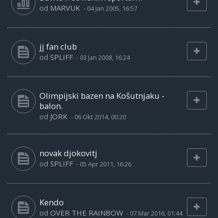
od
MARVUK
-
04 Jan 2005, 16:57
jj fan club
od
SPLIFF
-
03 Jan 2008, 16:24
Olimpijski bazen na Košutnjaku -
balon.
od
JORK
-
06 Okt 2014, 00:20
novak djokovitj
od
SPLIFF
-
05 Apr 2011, 16:26
Kendo
od
OVER THE RAINBOW
-
07 Mar 2016, 01:44