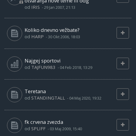
otvaranja nove teme ili odg
od
IRIS
-
29 Jan 2007, 21:13
Koliko dnevno vežbate?
od
HARP
-
30 Okt 2006, 18:03
Najgej sportovi
od
TAJFUN983
-
04 Feb 2018, 13:29
Teretana
od
STANDINGTALL
-
04 Maj 2020, 19:32
fk crvena zvezda
od
SPLIFF
-
03 Maj 2009, 15:40