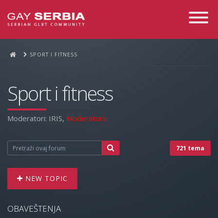
Toggle
Navigati
SPORT I FITNESS
Sport i fitness
Moderatori:
IRIS
,
Moderators
721 tema
NEW TOPIC
OBAVEŠTENJA