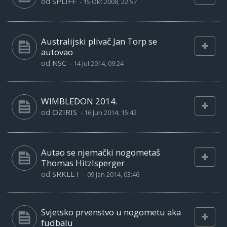
od
SPLIFF
-
15 Okt 2008, 22:57
Australijski plivač Jan Torp se
autovao
od
NSC
-
14 Jul 2014, 09:24
WIMBLEDON 2014.
od
OZIRIS
-
16 Jun 2014, 15:42
Autao se njemački nogometaš
Thomas Hitzlsperger
od
SRKLET
-
09 Jan 2014, 03:46
Svjetsko prvenstvo u nogometu aka
fudbalu