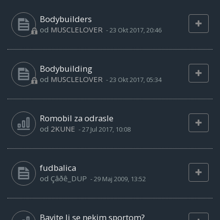
Bodybuilders
od
MUSCLELOVER
-
23 Okt 2017, 20:46
Bodybuilding
od
MUSCLELOVER
-
23 Okt 2017, 05:34
Romobil za odrasle
od
2KUNE
-
27 Jul 2017, 10:08
fudbalica
od
Çâðê_DUP
-
29 Maj 2009, 13:52
Bavite li se nekim sportom?