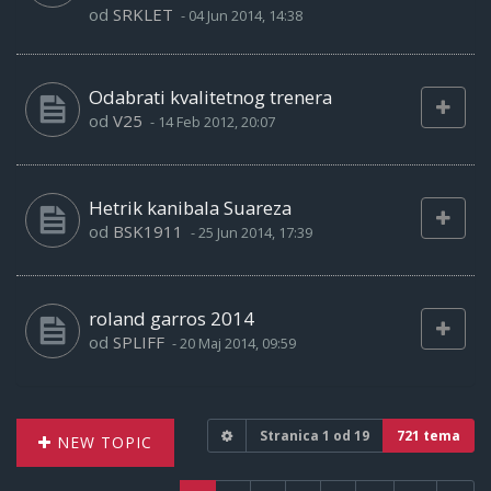
od
SRKLET
-
04 Jun 2014, 14:38
Odabrati kvalitetnog trenera
od
V25
-
14 Feb 2012, 20:07
Hetrik kanibala Suareza
od
BSK1911
-
25 Jun 2014, 17:39
roland garros 2014
od
SPLIFF
-
20 Maj 2014, 09:59
Stranica
1
od
19
721 tema
NEW TOPIC