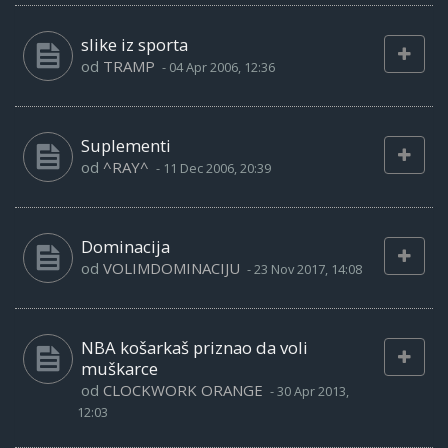
slike iz sporta
od
TRAMP
-
04 Apr 2006, 12:36
Suplementi
od
^RAY^
-
11 Dec 2006, 20:39
Dominacija
od
VOLIMDOMINACIJU
-
23 Nov 2017, 14:08
NBA košarkaš priznao da voli
muškarce
od
CLOCKWORK ORANGE
-
30 Apr 2013,
12:03