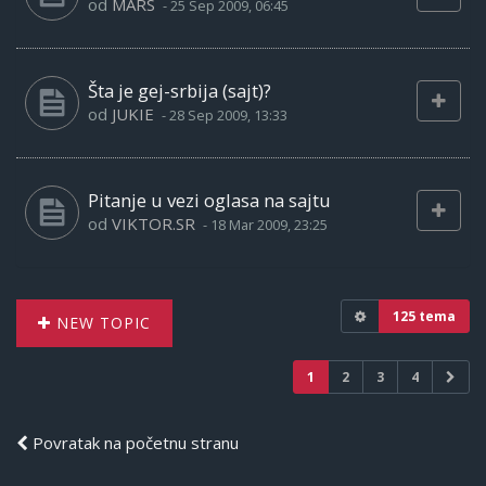
od
MARS
-
25 Sep 2009, 06:45
Šta je gej-srbija (sajt)?
od
JUKIE
-
28 Sep 2009, 13:33
Pitanje u vezi oglasa na sajtu
od
VIKTOR.SR
-
18 Mar 2009, 23:25
125 tema
NEW TOPIC
1
2
3
4
Povratak na početnu stranu