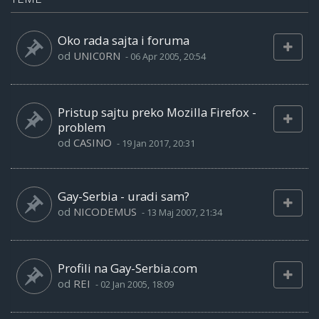
Oko rada sajta i foruma
od
UNIC0RN
-
06 Apr 2005, 20:54
Pristup sajtu preko Mozilla Firefox -
problem
od
CASINO
-
19 Jan 2017, 20:31
Gay-Serbia - uradi sam?
od
NICODEMUS
-
13 Maj 2007, 21:34
Profili na Gay-Serbia.com
od
REI
-
02 Jan 2005, 18:09