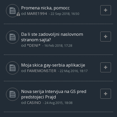
Promena nicka, pomocc
od
MARE1994
-
22 Sep 2018, 16:50
Da li ste zadovoljni naslovnom
stranom sajta?
od
*DENI*
-
16 Feb 2018, 17:28
Moja skica gay-serbia aplikacije
od
FAMEMONSTER
-
22 Maj 2016, 18:17
Nova serija Intervjua na GS pred
predstojeci Prajd
od
CASINO
-
24 Avg 2015, 18:08