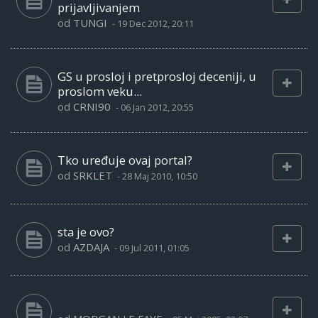
prijavljivanjem
od
TUNGI
-
19 Dec 2012, 20:11
GS u prosloj i pretprosloj deceniji, u
proslom veku...
od
CRNI90
-
06 Jan 2012, 20:55
Tko uređuje ovaj portal?
od
SRKLET
-
28 Maj 2010, 10:50
sta je ovo?
od
AZDAJA
-
09 Jul 2011, 01:05