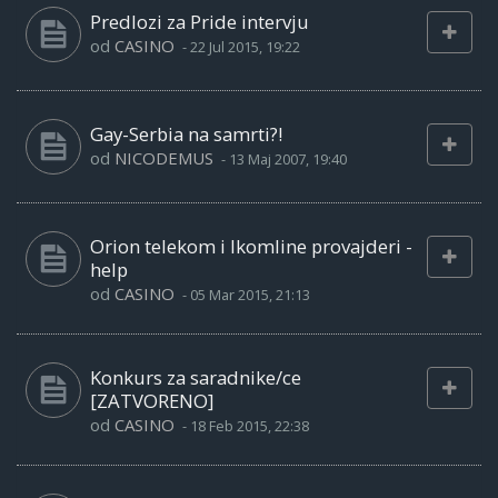
Predlozi za Pride intervju
od
CASINO
-
22 Jul 2015, 19:22
Gay-Serbia na samrti?!
od
NICODEMUS
-
13 Maj 2007, 19:40
Orion telekom i Ikomline provajderi -
help
od
CASINO
-
05 Mar 2015, 21:13
Konkurs za saradnike/ce
[ZATVORENO]
od
CASINO
-
18 Feb 2015, 22:38