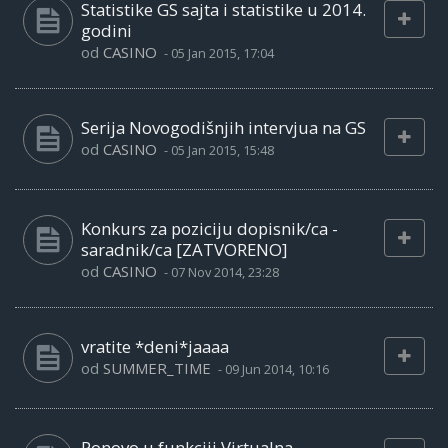
Statistike GS sajta i statistike u 2014.
godini
od
CASINO
-
05 Jan 2015, 17:04
Serija Novogodišnjih intervjua na GS
od
CASINO
-
05 Jan 2015, 15:48
Konkurs za poziciju dopisnik/ca -
saradnik/ca [ZATVORENO]
od
CASINO
-
07 Nov 2014, 23:28
vratite *deni*jaaaa
od
SUMMER_TIME
-
09 Jun 2014, 10:16
Ponovo u funkciji Virtualna