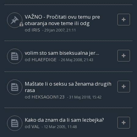
VAŽNO - Pročitati ovu temu pre
otvaranja nove teme ili odg
od
IRIS
-
29 Jan 2007, 21:11
volim sto sam biseksualna jer...
od
HLAEFDIGE
-
26 Maj 2008, 21:43
Maštate li o seksu sa ženama drugih
rasa
od
HEKSAGON123
-
31 Maj 2018, 15:42
Kako da znam da li sam lezbejka?
od
VAL
-
12 Mar 2005, 11:48