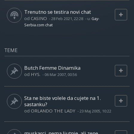
Trenutno se testira novi chat
od
CASINO
-
28 Feb 2021, 22:28
- u:
Gay-
Serbia.com chat
TEME
Butch Femme Dinamika
od
HYS.
-
06 Mar 2007, 00:56
Sta ne biste volele da cujete na 1.
sastanku?
od
ORLANDO THE LADY
-
23 Maj 2005, 10:22
muskarci, nema ljutnje, ali zene...