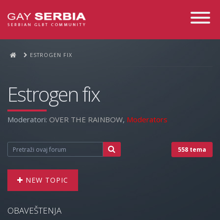
Toggle
Navigati
ESTROGEN FIX
Estrogen fix
Moderatori:
OVER THE RAINBOW
,
Moderators
558 tema
NEW TOPIC
OBAVEŠTENJA