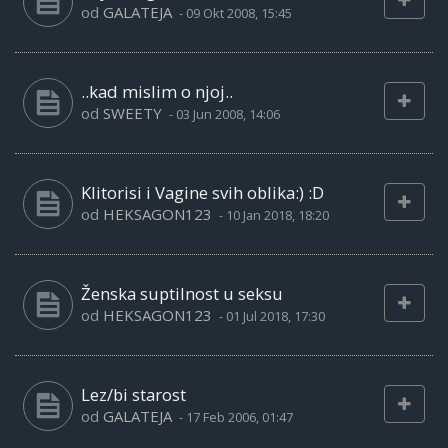
od
GALATEJA
-
09 Okt 2008, 15:45
..kad mislim o njoj..
od
SWEETY
-
03 Jun 2008, 14:06
Klitorisi i Vagine svih oblika:) :D
od
HEKSAGON123
-
10 Jan 2018, 18:20
Ženska suptilnost u seksu
od
HEKSAGON123
-
01 Jul 2018, 17:30
Lez/bi starost
od
GALATEJA
-
17 Feb 2006, 01:47