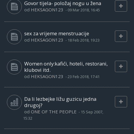
Govor tijela- položaj nogu u žena
od
HEKSAGON123
-
09 Mar 2018, 16:45
sex za vrijeme menstruacije
od
HEKSAGON123
-
18 Feb 2018, 19:23
Women only:kafići, hoteli, restorani,
klubovi itd.
od
HEKSAGON123
-
23 Feb 2018, 17:41
Da li lezbejke ližu guzicu jedna
drugoj?
od
ONE OF THE PEOPLE
-
15 Sep 2007,
15:32