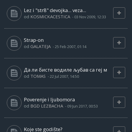
Lez i "str8" devojka... veza...
od
KOSMICKACESTICA
-
03 Nov 2009, 12:33
Strap-on
od
GALATEJA
-
25 Feb 2007, 01:14
Да ли бисте водиле љубав са геј м
od
TOMAS
-
22 Jul 2007, 14:50
Poverenje i ljubomora
od
BGD LEZBACHA
-
09 Jun 2017, 00:53
Koje ste godište?