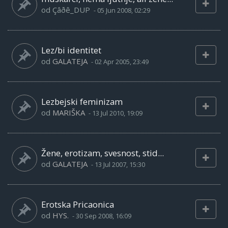
od
Çâðê_DUP
-
05 Jun 2008, 02:29
Lez/bi identitet
od
GALATEJA
-
02 Apr 2005, 23:49
Lezbejski feminizam
od
MARIŠKA
-
13 Jul 2010, 19:09
Žene, erotizam, svesnost, stid...
od
GALATEJA
-
13 Jul 2007, 15:30
Erotska Pricaonica
od
HYS.
-
30 Sep 2008, 16:09