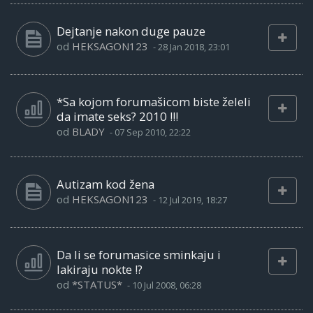
Dejtanje nakon duge pauze
od
HEKSAGON123
-
28 Jan 2018, 23:01
*Sa kojom forumašicom biste želeli
da imate seks? 2010 !!!
od
BLADY
-
07 Sep 2010, 22:22
Autizam kod žena
od
HEKSAGON123
-
12 Jul 2019, 18:27
Da li se forumasice sminkaju i
lakiraju nokte !?
od
*STATUS*
-
10 Jul 2008, 06:28