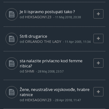
Je li ispravno postupati tako ?
od
HEKSAGON123
-
11 Maj 2018, 20:38
Str8 drugarice
od
ORLANDO THE LADY
-
11 Apr 2005, 11:34
sta nalazite privlacno kod femme
ribica?
od
SHMI
-
28 Maj 2008, 23:57
Žene, neustrašive vojskovođe, hrabre
ratnice
od
HEKSAGON123
-
28 Apr 2018, 11:47