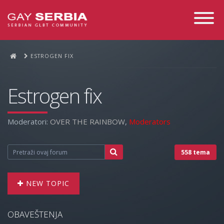
Toggle
Navigati
ESTROGEN FIX
Estrogen fix
Moderatori:
OVER THE RAINBOW
,
Moderators
558 tema
NEW TOPIC
OBAVEŠTENJA