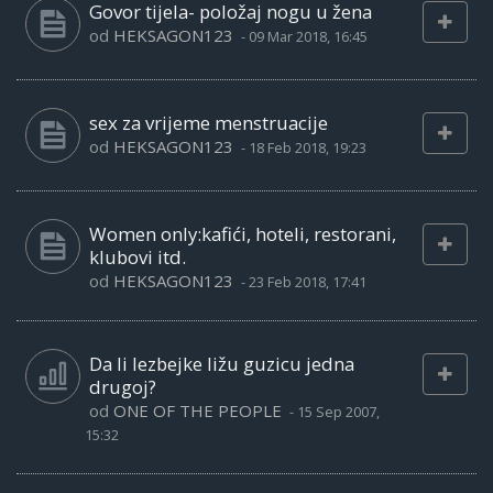
Govor tijela- položaj nogu u žena
od
HEKSAGON123
-
09 Mar 2018, 16:45
sex za vrijeme menstruacije
od
HEKSAGON123
-
18 Feb 2018, 19:23
Women only:kafići, hoteli, restorani,
klubovi itd.
od
HEKSAGON123
-
23 Feb 2018, 17:41
Da li lezbejke ližu guzicu jedna
drugoj?
od
ONE OF THE PEOPLE
-
15 Sep 2007,
15:32