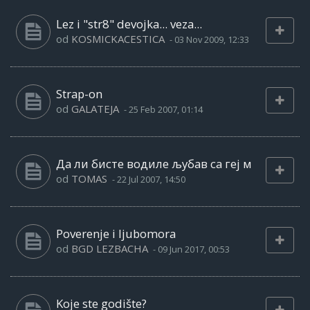
Lez i "str8" devojka... veza...
od
KOSMICKACESTICA
-
03 Nov 2009, 12:33
Strap-on
od
GALATEJA
-
25 Feb 2007, 01:14
Да ли бисте водиле љубав са геј м
od
TOMAS
-
22 Jul 2007, 14:50
Poverenje i ljubomora
od
BGD LEZBACHA
-
09 Jun 2017, 00:53
Koje ste godište?