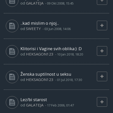
od
GALATEJA
-
09 Okt 2008, 15:45
..kad mislim o njoj..
od
SWEETY
-
03 Jun 2008, 14:06
Klitorisi i Vagine svih oblika:) :D
od
HEKSAGON123
-
10 Jan 2018, 18:20
Ženska suptilnost u seksu
od
HEKSAGON123
-
01 Jul 2018, 17:30
Lez/bi starost
od
GALATEJA
-
17 Feb 2006, 01:47