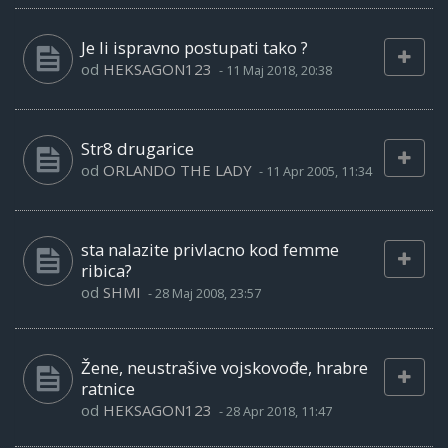
Je li ispravno postupati tako ?
od
HEKSAGON123
-
11 Maj 2018, 20:38
Str8 drugarice
od
ORLANDO THE LADY
-
11 Apr 2005, 11:34
sta nalazite privlacno kod femme
ribica?
od
SHMI
-
28 Maj 2008, 23:57
Žene, neustrašive vojskovođe, hrabre
ratnice
od
HEKSAGON123
-
28 Apr 2018, 11:47