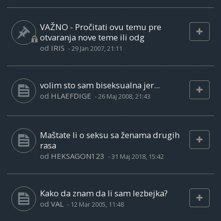
VAŽNO - Pročitati ovu temu pre
otvaranja nove teme ili odg
od
IRIS
-
29 Jan 2007, 21:11
volim sto sam biseksualna jer...
od
HLAEFDIGE
-
26 Maj 2008, 21:43
Maštate li o seksu sa ženama drugih
rasa
od
HEKSAGON123
-
31 Maj 2018, 15:42
Kako da znam da li sam lezbejka?
od
VAL
-
12 Mar 2005, 11:48