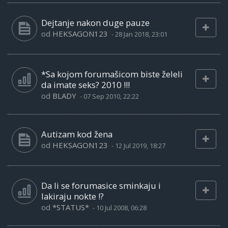
Dejtanje nakon duge pauze
od
HEKSAGON123
-
28 Jan 2018, 23:01
*Sa kojom forumašicom biste želeli
da imate seks? 2010 !!!
od
BLADY
-
07 Sep 2010, 22:22
Autizam kod žena
od
HEKSAGON123
-
12 Jul 2019, 18:27
Da li se forumasice sminkaju i
lakiraju nokte !?
od
*STATUS*
-
10 Jul 2008, 06:28