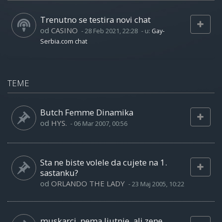
Trenutno se testira novi chat
od
CASINO
-
28 Feb 2021, 22:28
- u:
Gay-
Serbia.com chat
TEME
Butch Femme Dinamika
od
HYS.
-
06 Mar 2007, 00:56
Sta ne biste volele da cujete na 1.
sastanku?
od
ORLANDO THE LADY
-
23 Maj 2005, 10:22
muskarci, nema ljutnje, ali zene...