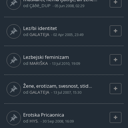
od
Çâðê_DUP
-
05 Jun 2008, 02:29
Lez/bi identitet
od
GALATEJA
-
02 Apr 2005, 23:49
Lezbejski feminizam
od
MARIŠKA
-
13 Jul 2010, 19:09
Žene, erotizam, svesnost, stid...
od
GALATEJA
-
13 Jul 2007, 15:30
Erotska Pricaonica
od
HYS.
-
30 Sep 2008, 16:09