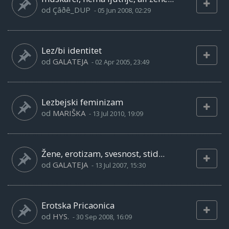
od
Çâðê_DUP
-
05 Jun 2008, 02:29
Lez/bi identitet
od
GALATEJA
-
02 Apr 2005, 23:49
Lezbejski feminizam
od
MARIŠKA
-
13 Jul 2010, 19:09
Žene, erotizam, svesnost, stid...
od
GALATEJA
-
13 Jul 2007, 15:30
Erotska Pricaonica
od
HYS.
-
30 Sep 2008, 16:09