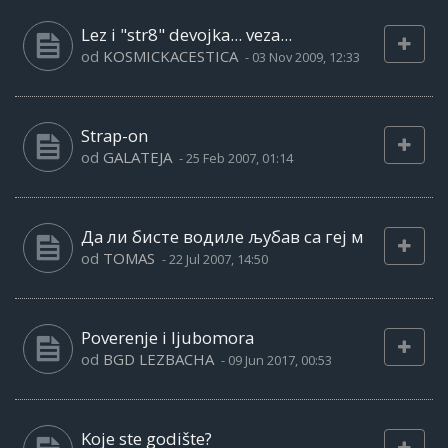
Lez i "str8" devojka... veza...
od
KOSMICKACESTICA
-
03 Nov 2009, 12:33
Strap-on
od
GALATEJA
-
25 Feb 2007, 01:14
Да ли бисте водиле љубав са геј м
od
TOMAS
-
22 Jul 2007, 14:50
Poverenje i ljubomora
od
BGD LEZBACHA
-
09 Jun 2017, 00:53
Koje ste godište?