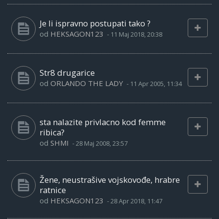
Je li ispravno postupati tako ?
od
HEKSAGON123
-
11 Maj 2018, 20:38
Str8 drugarice
od
ORLANDO THE LADY
-
11 Apr 2005, 11:34
sta nalazite privlacno kod femme
ribica?
od
SHMI
-
28 Maj 2008, 23:57
Žene, neustrašive vojskovođe, hrabre
ratnice
od
HEKSAGON123
-
28 Apr 2018, 11:47