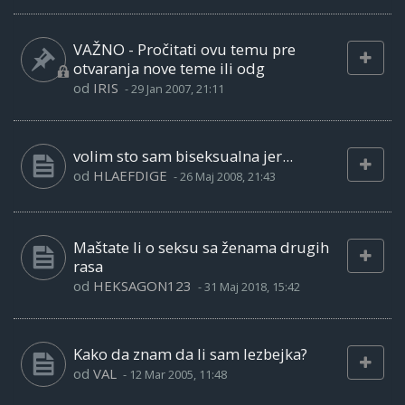
VAŽNO - Pročitati ovu temu pre
otvaranja nove teme ili odg
od
IRIS
-
29 Jan 2007, 21:11
volim sto sam biseksualna jer...
od
HLAEFDIGE
-
26 Maj 2008, 21:43
Maštate li o seksu sa ženama drugih
rasa
od
HEKSAGON123
-
31 Maj 2018, 15:42
Kako da znam da li sam lezbejka?
od
VAL
-
12 Mar 2005, 11:48