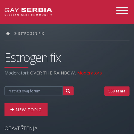
Toggle
Navigati
ESTROGEN FIX
Estrogen fix
Moderatori:
OVER THE RAINBOW
,
Moderators
558 tema
NEW TOPIC
OBAVEŠTENJA