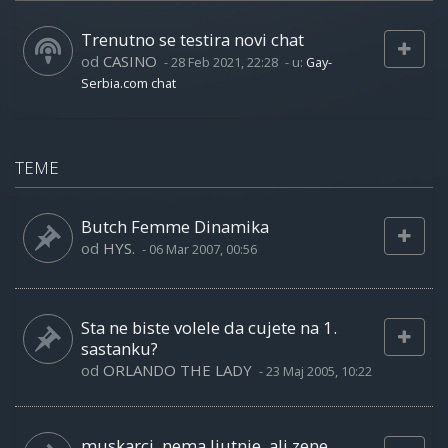
Trenutno se testira novi chat
od
CASINO
-
28 Feb 2021, 22:28
- u:
Gay-
Serbia.com chat
TEME
Butch Femme Dinamika
od
HYS.
-
06 Mar 2007, 00:56
Sta ne biste volele da cujete na 1.
sastanku?
od
ORLANDO THE LADY
-
23 Maj 2005, 10:22
muskarci, nema ljutnje, ali zene...