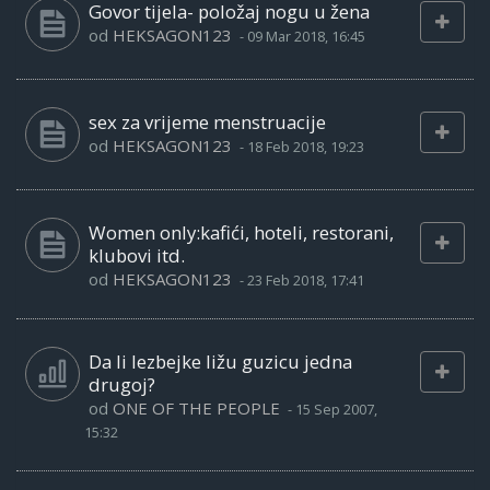
Govor tijela- položaj nogu u žena
od
HEKSAGON123
-
09 Mar 2018, 16:45
sex za vrijeme menstruacije
od
HEKSAGON123
-
18 Feb 2018, 19:23
Women only:kafići, hoteli, restorani,
klubovi itd.
od
HEKSAGON123
-
23 Feb 2018, 17:41
Da li lezbejke ližu guzicu jedna
drugoj?
od
ONE OF THE PEOPLE
-
15 Sep 2007,
15:32