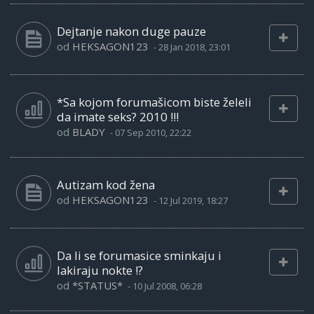
Dejtanje nakon duge pauze
od
HEKSAGON123
-
28 Jan 2018, 23:01
*Sa kojom forumašicom biste želeli
da imate seks? 2010 !!!
od
BLADY
-
07 Sep 2010, 22:22
Autizam kod žena
od
HEKSAGON123
-
12 Jul 2019, 18:27
Da li se forumasice sminkaju i
lakiraju nokte !?
od
*STATUS*
-
10 Jul 2008, 06:28