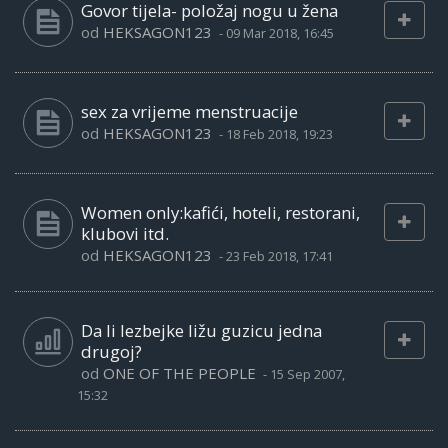
Govor tijela- položaj nogu u žena
od
HEKSAGON123
-
09 Mar 2018, 16:45
sex za vrijeme menstruacije
od
HEKSAGON123
-
18 Feb 2018, 19:23
Women only:kafići, hoteli, restorani,
klubovi itd.
od
HEKSAGON123
-
23 Feb 2018, 17:41
Da li lezbejke ližu guzicu jedna
drugoj?
od
ONE OF THE PEOPLE
-
15 Sep 2007,
15:32