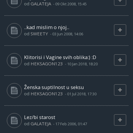
od
GALATEJA
-
09 Okt 2008, 15:45
..kad mislim o njoj..
od
SWEETY
-
03 Jun 2008, 14:06
Klitorisi i Vagine svih oblika:) :D
od
HEKSAGON123
-
10 Jan 2018, 18:20
Ženska suptilnost u seksu
od
HEKSAGON123
-
01 Jul 2018, 17:30
Lez/bi starost
od
GALATEJA
-
17 Feb 2006, 01:47