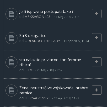
Je li ispravno postupati tako ?
od
HEKSAGON123
-
11 Maj 2018, 20:38
Str8 drugarice
od
ORLANDO THE LADY
-
11 Apr 2005, 11:34
sta nalazite privlacno kod femme
ribica?
od
SHMI
-
28 Maj 2008, 23:57
Žene, neustrašive vojskovođe, hrabre
ratnice
od
HEKSAGON123
-
28 Apr 2018, 11:47