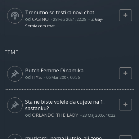
Trenutno se testira novi chat
od
CASINO
-
28 Feb 2021, 22:28
- u:
Gay-
Serbia.com chat
TEME
Butch Femme Dinamika
od
HYS.
-
06 Mar 2007, 00:56
Sta ne biste volele da cujete na 1.
sastanku?
od
ORLANDO THE LADY
-
23 Maj 2005, 10:22
muskarci, nema ljutnje, ali zene...