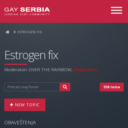
Toggle
Navigati
ESTROGEN FIX
Estrogen fix
Moderatori:
OVER THE RAINBOW
,
Moderators
558 tema
NEW TOPIC
OBAVEŠTENJA