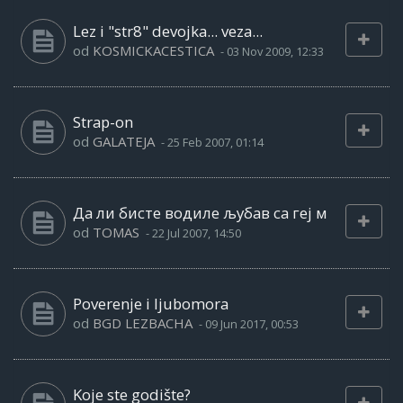
Lez i "str8" devojka... veza...
od
KOSMICKACESTICA
-
03 Nov 2009, 12:33
Strap-on
od
GALATEJA
-
25 Feb 2007, 01:14
Да ли бисте водиле љубав са геј м
od
TOMAS
-
22 Jul 2007, 14:50
Poverenje i ljubomora
od
BGD LEZBACHA
-
09 Jun 2017, 00:53
Koje ste godište?