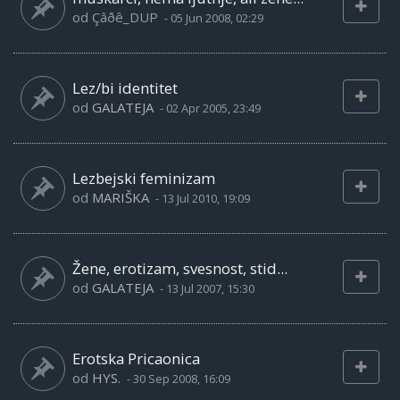
od
Çâðê_DUP
-
05 Jun 2008, 02:29
Lez/bi identitet
od
GALATEJA
-
02 Apr 2005, 23:49
Lezbejski feminizam
od
MARIŠKA
-
13 Jul 2010, 19:09
Žene, erotizam, svesnost, stid...
od
GALATEJA
-
13 Jul 2007, 15:30
Erotska Pricaonica
od
HYS.
-
30 Sep 2008, 16:09