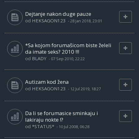
Dejtanje nakon duge pauze
od
HEKSAGON123
-
28 Jan 2018, 23:01
*Sa kojom forumašicom biste želeli
da imate seks? 2010 !!!
od
BLADY
-
07 Sep 2010, 22:22
Autizam kod žena
od
HEKSAGON123
-
12 Jul 2019, 18:27
Da li se forumasice sminkaju i
lakiraju nokte !?
od
*STATUS*
-
10 Jul 2008, 06:28