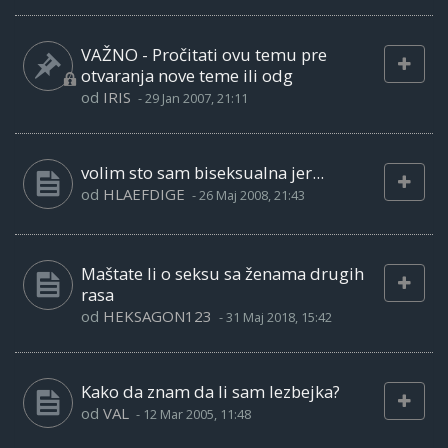
VAŽNO - Pročitati ovu temu pre
otvaranja nove teme ili odg
od
IRIS
-
29 Jan 2007, 21:11
volim sto sam biseksualna jer...
od
HLAEFDIGE
-
26 Maj 2008, 21:43
Maštate li o seksu sa ženama drugih
rasa
od
HEKSAGON123
-
31 Maj 2018, 15:42
Kako da znam da li sam lezbejka?
od
VAL
-
12 Mar 2005, 11:48