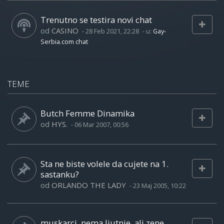
Trenutno se testira novi chat
od
CASINO
-
28 Feb 2021, 22:28
- u:
Gay-
Serbia.com chat
TEME
Butch Femme Dinamika
od
HYS.
-
06 Mar 2007, 00:56
Sta ne biste volele da cujete na 1.
sastanku?
od
ORLANDO THE LADY
-
23 Maj 2005, 10:22
muskarci, nema ljutnje, ali zene...