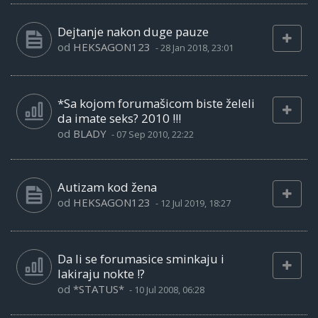
Dejtanje nakon duge pauze
od
HEKSAGON123
-
28 Jan 2018, 23:01
*Sa kojom forumašicom biste želeli
da imate seks? 2010 !!!
od
BLADY
-
07 Sep 2010, 22:22
Autizam kod žena
od
HEKSAGON123
-
12 Jul 2019, 18:27
Da li se forumasice sminkaju i
lakiraju nokte !?
od
*STATUS*
-
10 Jul 2008, 06:28