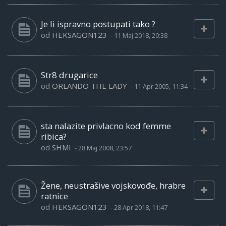
Je li ispravno postupati tako ?
od
HEKSAGON123
-
11 Maj 2018, 20:38
Str8 drugarice
od
ORLANDO THE LADY
-
11 Apr 2005, 11:34
sta nalazite privlacno kod femme
ribica?
od
SHMI
-
28 Maj 2008, 23:57
Žene, neustrašive vojskovođe, hrabre
ratnice
od
HEKSAGON123
-
28 Apr 2018, 11:47