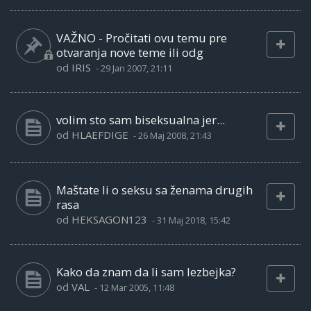
VAŽNO - Pročitati ovu temu pre
otvaranja nove teme ili odg
od
IRIS
-
29 Jan 2007, 21:11
volim sto sam biseksualna jer...
od
HLAEFDIGE
-
26 Maj 2008, 21:43
Maštate li o seksu sa ženama drugih
rasa
od
HEKSAGON123
-
31 Maj 2018, 15:42
Kako da znam da li sam lezbejka?
od
VAL
-
12 Mar 2005, 11:48