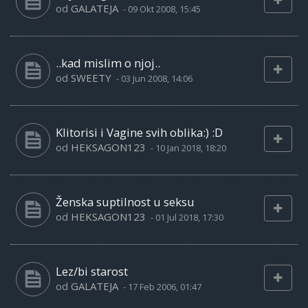
od
GALATEJA
-
09 Okt 2008, 15:45
..kad mislim o njoj..
od
SWEETY
-
03 Jun 2008, 14:06
Klitorisi i Vagine svih oblika:) :D
od
HEKSAGON123
-
10 Jan 2018, 18:20
Ženska suptilnost u seksu
od
HEKSAGON123
-
01 Jul 2018, 17:30
Lez/bi starost
od
GALATEJA
-
17 Feb 2006, 01:47