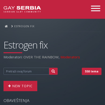
Toggle
Navigati
ESTROGEN FIX
Estrogen fix
Moderatori:
OVER THE RAINBOW
,
Moderators
558 tema
NEW TOPIC
OBAVEŠTENJA