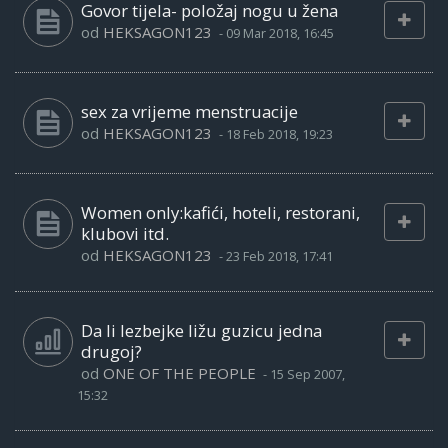
Govor tijela- položaj nogu u žena
od
HEKSAGON123
-
09 Mar 2018, 16:45
sex za vrijeme menstruacije
od
HEKSAGON123
-
18 Feb 2018, 19:23
Women only:kafići, hoteli, restorani,
klubovi itd.
od
HEKSAGON123
-
23 Feb 2018, 17:41
Da li lezbejke ližu guzicu jedna
drugoj?
od
ONE OF THE PEOPLE
-
15 Sep 2007,
15:32