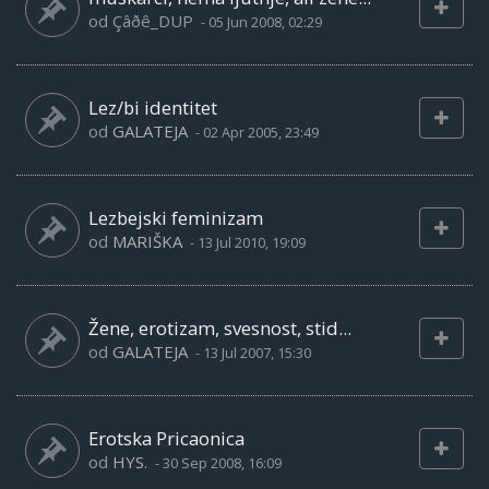
od
Çâðê_DUP
-
05 Jun 2008, 02:29
Lez/bi identitet
od
GALATEJA
-
02 Apr 2005, 23:49
Lezbejski feminizam
od
MARIŠKA
-
13 Jul 2010, 19:09
Žene, erotizam, svesnost, stid...
od
GALATEJA
-
13 Jul 2007, 15:30
Erotska Pricaonica
od
HYS.
-
30 Sep 2008, 16:09