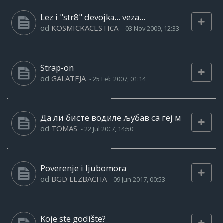
Lez i "str8" devojka... veza...
od
KOSMICKACESTICA
-
03 Nov 2009, 12:33
Strap-on
od
GALATEJA
-
25 Feb 2007, 01:14
Да ли бисте водиле љубав са геј м
od
TOMAS
-
22 Jul 2007, 14:50
Poverenje i ljubomora
od
BGD LEZBACHA
-
09 Jun 2017, 00:53
Koje ste godište?