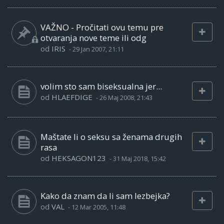
VAŽNO - Pročitati ovu temu pre
otvaranja nove teme ili odg
od
IRIS
-
29 Jan 2007, 21:11
volim sto sam biseksualna jer...
od
HLAEFDIGE
-
26 Maj 2008, 21:43
Maštate li o seksu sa ženama drugih
rasa
od
HEKSAGON123
-
31 Maj 2018, 15:42
Kako da znam da li sam lezbejka?
od
VAL
-
12 Mar 2005, 11:48