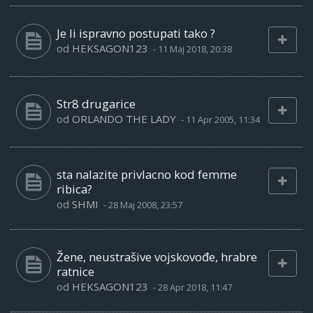
Je li ispravno postupati tako ?
od
HEKSAGON123
-
11 Maj 2018, 20:38
Str8 drugarice
od
ORLANDO THE LADY
-
11 Apr 2005, 11:34
sta nalazite privlacno kod femme
ribica?
od
SHMI
-
28 Maj 2008, 23:57
Žene, neustrašive vojskovođe, hrabre
ratnice
od
HEKSAGON123
-
28 Apr 2018, 11:47