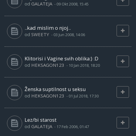
od
GALATEJA
-
09 Okt 2008, 15:45
..kad mislim o njoj..
od
SWEETY
-
03 Jun 2008, 14:06
Klitorisi i Vagine svih oblika:) :D
od
HEKSAGON123
-
10 Jan 2018, 18:20
Ženska suptilnost u seksu
od
HEKSAGON123
-
01 Jul 2018, 17:30
Lez/bi starost
od
GALATEJA
-
17 Feb 2006, 01:47