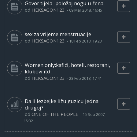
Govor tijela- položaj nogu u žena
od
HEKSAGON123
-
09 Mar 2018, 16:45
sex za vrijeme menstruacije
od
HEKSAGON123
-
18 Feb 2018, 19:23
Women only:kafići, hoteli, restorani,
klubovi itd.
od
HEKSAGON123
-
23 Feb 2018, 17:41
Da li lezbejke ližu guzicu jedna
drugoj?
od
ONE OF THE PEOPLE
-
15 Sep 2007,
15:32