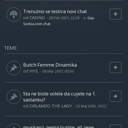
Trenutno se testira novi chat
od
CASINO
-
28 Feb 2021, 22:28
- u:
Gay-
Serbia.com chat
TEME
Butch Femme Dinamika
od
HYS.
-
06 Mar 2007, 00:56
Sta ne biste volele da cujete na 1.
sastanku?
od
ORLANDO THE LADY
-
23 Maj 2005, 10:22
muskarci, nema ljutnje, ali zene...