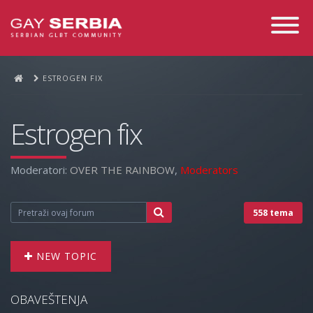
Toggle
Navigati
ESTROGEN FIX
Estrogen fix
Moderatori:
OVER THE RAINBOW
,
Moderators
558 tema
NEW TOPIC
OBAVEŠTENJA