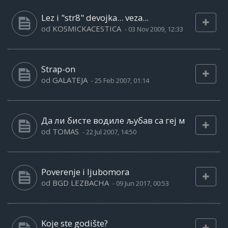
Lez i "str8" devojka... veza...
od
KOSMICKACESTICA
-
03 Nov 2009, 12:33
Strap-on
od
GALATEJA
-
25 Feb 2007, 01:14
Да ли бисте водиле љубав са геј м
od
TOMAS
-
22 Jul 2007, 14:50
Poverenje i ljubomora
od
BGD LEZBACHA
-
09 Jun 2017, 00:53
Koje ste godište?