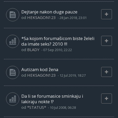
Dejtanje nakon duge pauze
od
HEKSAGON123
-
28 Jan 2018, 23:01
*Sa kojom forumašicom biste želeli
da imate seks? 2010 !!!
od
BLADY
-
07 Sep 2010, 22:22
Autizam kod žena
od
HEKSAGON123
-
12 Jul 2019, 18:27
Da li se forumasice sminkaju i
lakiraju nokte !?
od
*STATUS*
-
10 Jul 2008, 06:28