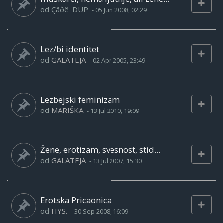
od
Çâðê_DUP
-
05 Jun 2008, 02:29
Lez/bi identitet
od
GALATEJA
-
02 Apr 2005, 23:49
Lezbejski feminizam
od
MARIŠKA
-
13 Jul 2010, 19:09
Žene, erotizam, svesnost, stid...
od
GALATEJA
-
13 Jul 2007, 15:30
Erotska Pricaonica
od
HYS.
-
30 Sep 2008, 16:09