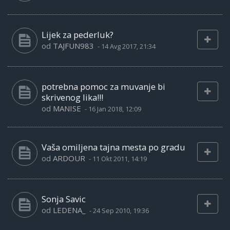
Lijek za pederluk?
od
TAJFUN983
-
14 Avg 2017, 21:34
potrebna pomoc za muvanje bi
skrivenog lika!!!
od
MANISE
-
16 Jan 2018, 12:09
Vaša omiljena tajna mesta po gradu
od
ARDOUR
-
11 Okt 2011, 14:19
Sonja Savic
od
LEDENA_
-
24 Sep 2010, 19:36