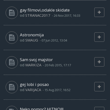
gay filmovi,odakle skidate
od
STRANAC2017
-
26 Nov 2017, 16:33
Astronomija
od
SMAUG
-
07 Jun 2012, 13:04
Sam svoj majstor
od
MARKIZA
-
20 Feb 2015, 17:17
gej lobi i posao
od
VARIJACA
-
15 Avg 2017, 16:52
Neko pomoc? HITNO!!!