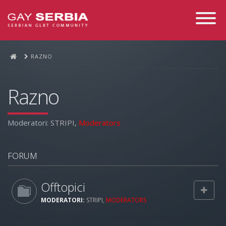
Toggle
Navigati
RAZNO
Razno
Moderatori:
STRIPI
,
Moderators
FORUM
Offtopici
MODERATORI:
STRIPI
,
MODERATORS