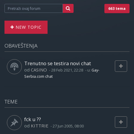
663 tema
NEW TOPIC
OBAVEŠTENJA
Trenutno se testira novi chat
od
CASINO
-
28 Feb 2021, 22:28
- u:
Gay-
Serbia.com chat
TEME
fck u ??
od
KITTRIE
-
27 Jun 2005, 08:00