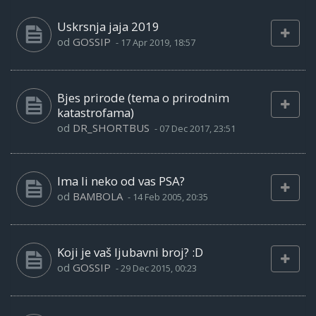
Uskrsnja jaja 2019
od
GOSSIP
-
17 Apr 2019, 18:57
Bjes prirode (tema o prirodnim
katastrofama)
od
DR_SHORTBUS
-
07 Dec 2017, 23:51
Ima li neko od vas PSA?
od
BAMBOLA
-
14 Feb 2005, 20:35
Koji je vaš ljubavni broj? :D
od
GOSSIP
-
29 Dec 2015, 00:23