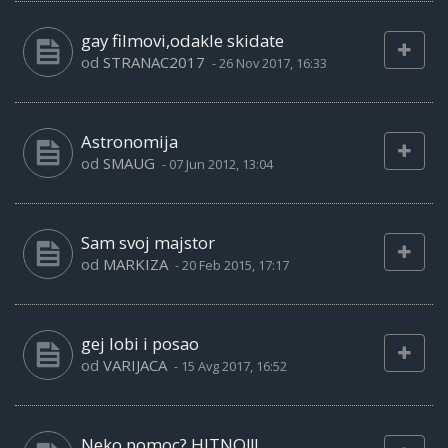
gay filmovi,odakle skidate
od
STRANAC2017
-
26 Nov 2017, 16:33
Astronomija
od
SMAUG
-
07 Jun 2012, 13:04
Sam svoj majstor
od
MARKIZA
-
20 Feb 2015, 17:17
gej lobi i posao
od
VARIJACA
-
15 Avg 2017, 16:52
Neko pomoc? HITNO!!!