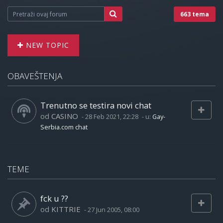
663 tema
NEW TOPIC
OBAVEŠTENJA
Trenutno se testira novi chat
od
CASINO
-
28 Feb 2021, 22:28
- u:
Gay-
Serbia.com chat
TEME
fck u ??
od
KITTRIE
-
27 Jun 2005, 08:00