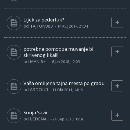
Lijek za pederluk?
od
TAJFUN983
-
14 Avg 2017, 21:34
potrebna pomoc za muvanje bi
skrivenog lika!!!
od
MANISE
-
16 Jan 2018, 12:09
Vaša omiljena tajna mesta po gradu
od
ARDOUR
-
11 Okt 2011, 14:19
Sonja Savic
od
LEDENA_
-
24 Sep 2010, 19:36