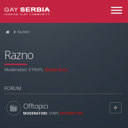
Toggle
Navigati
RAZNO
Razno
Moderatori:
STRIPI
,
Moderators
FORUM
Offtopici
MODERATORI:
STRIPI
,
MODERATORS