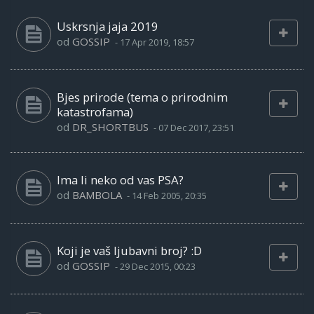
Uskrsnja jaja 2019
od
GOSSIP
-
17 Apr 2019, 18:57
Bjes prirode (tema o prirodnim
katastrofama)
od
DR_SHORTBUS
-
07 Dec 2017, 23:51
Ima li neko od vas PSA?
od
BAMBOLA
-
14 Feb 2005, 20:35
Koji je vaš ljubavni broj? :D
od
GOSSIP
-
29 Dec 2015, 00:23