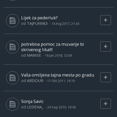
Lijek za pederluk?
od
TAJFUN983
-
14 Avg 2017, 21:34
potrebna pomoc za muvanje bi
skrivenog lika!!!
od
MANISE
-
16 Jan 2018, 12:09
Vaša omiljena tajna mesta po gradu
od
ARDOUR
-
11 Okt 2011, 14:19
Sonja Savic
od
LEDENA_
-
24 Sep 2010, 19:36