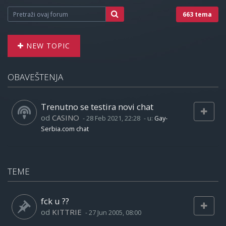
663 tema
NEW TOPIC
OBAVEŠTENJA
Trenutno se testira novi chat
od
CASINO
-
28 Feb 2021, 22:28
- u:
Gay-
Serbia.com chat
TEME
fck u ??
od
KITTRIE
-
27 Jun 2005, 08:00