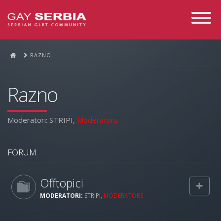
Toggle
Navigati
RAZNO
Razno
Moderatori:
STRIPI
,
Moderators
FORUM
Offtopici
MODERATORI:
STRIPI
,
MODERATORS