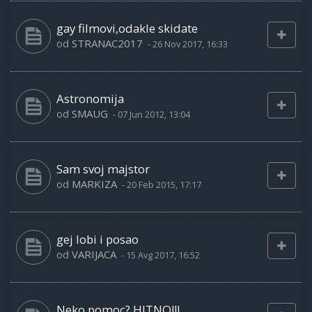
gay filmovi,odakle skidate
od
STRANAC2017
-
26 Nov 2017, 16:33
Astronomija
od
SMAUG
-
07 Jun 2012, 13:04
Sam svoj majstor
od
MARKIZA
-
20 Feb 2015, 17:17
gej lobi i posao
od
VARIJACA
-
15 Avg 2017, 16:52
Neko pomoc? HITNO!!!