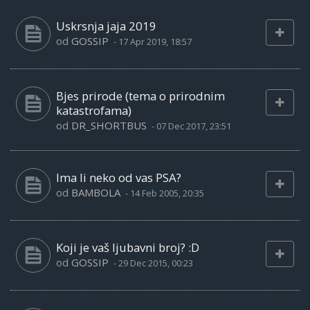
Uskrsnja jaja 2019
od
GOSSIP
-
17 Apr 2019, 18:57
Bjes prirode (tema o prirodnim
katastrofama)
od
DR_SHORTBUS
-
07 Dec 2017, 23:51
Ima li neko od vas PSA?
od
BAMBOLA
-
14 Feb 2005, 20:35
Koji je vaš ljubavni broj? :D
od
GOSSIP
-
29 Dec 2015, 00:23