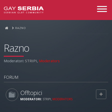
Toggle
Navigati
RAZNO
Razno
Moderatori:
STRIPI
,
Moderators
FORUM
Offtopici
MODERATORI:
STRIPI
,
MODERATORS