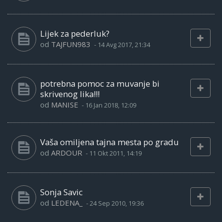
Lijek za pederluk?
od
TAJFUN983
-
14 Avg 2017, 21:34
potrebna pomoc za muvanje bi
skrivenog lika!!!
od
MANISE
-
16 Jan 2018, 12:09
Vaša omiljena tajna mesta po gradu
od
ARDOUR
-
11 Okt 2011, 14:19
Sonja Savic
od
LEDENA_
-
24 Sep 2010, 19:36