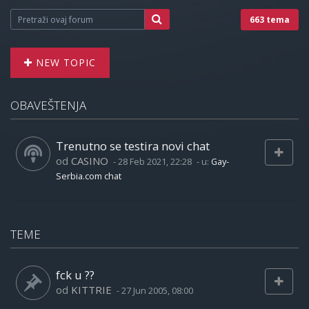
663 tema
NEW TOPIC
OBAVEŠTENJA
Trenutno se testira novi chat
od
CASINO
-
28 Feb 2021, 22:28
- u:
Gay-
Serbia.com chat
TEME
fck u ??
od
KITTRIE
-
27 Jun 2005, 08:00