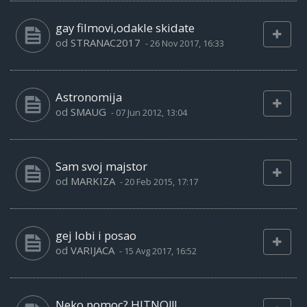
gay filmovi,odakle skidate
od
STRANAC2017
-
26 Nov 2017, 16:33
Astronomija
od
SMAUG
-
07 Jun 2012, 13:04
Sam svoj majstor
od
MARKIZA
-
20 Feb 2015, 17:17
gej lobi i posao
od
VARIJACA
-
15 Avg 2017, 16:52
Neko pomoc? HITNO!!!