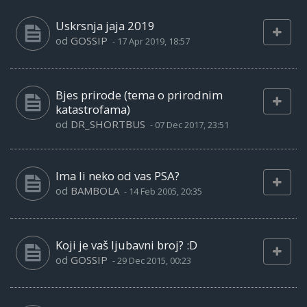
Uskrsnja jaja 2019
od
GOSSIP
-
17 Apr 2019, 18:57
Bjes prirode (tema o prirodnim
katastrofama)
od
DR_SHORTBUS
-
07 Dec 2017, 23:51
Ima li neko od vas PSA?
od
BAMBOLA
-
14 Feb 2005, 20:35
Koji je vaš ljubavni broj? :D
od
GOSSIP
-
29 Dec 2015, 00:23