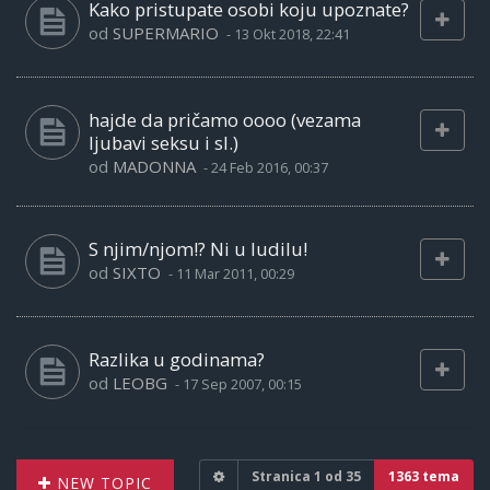
Kako pristupate osobi koju upoznate?
od
SUPERMARIO
-
13 Okt 2018, 22:41
hajde da pričamo oooo (vezama
ljubavi seksu i sl.)
od
MADONNA
-
24 Feb 2016, 00:37
S njim/njom!? Ni u ludilu!
od
SIXTO
-
11 Mar 2011, 00:29
Razlika u godinama?
od
LEOBG
-
17 Sep 2007, 00:15
Stranica
1
od
35
1363 tema
NEW TOPIC