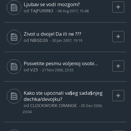
Ljubav se vodi mozgom?
od
TAJFUN983
-
06 Avg 2017, 15:48
Zivot u dvoje! Da ili ne ???
od
NBGD26
-
30 Jan 2007, 19:19
Posvetite pesmu voljenoj osobi...
od
V25
-
27 Nov 2006, 23:55
Kako ste upoznali va$eg sada$njeg
dechka/devojku?
od
CLOCKWORK ORANGE
-
05 Dec 2006,
20:04