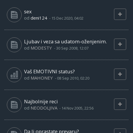
sex
od
deni124
-
15 Dec 2020, 04:02
Ljubav i veza sa udatom-oženjenim.
od
MODESTY
-
30 Sep 2008, 12:07
Vaš EMOTIVNI status?
od
MAHONEY
-
08 Sep 2010, 02:20
Najbolnije reci
od
NEODOLJIVA
-
14 Nov 2005, 22:56
Da li oprastate prevaru?