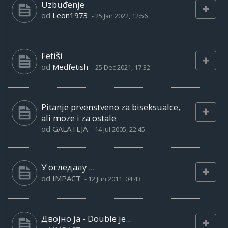
Uzbuđenje
od
Leon1973
-
25 Jan 2022, 12:56
Fetiši
od
Medfetish
-
25 Dec 2021, 17:32
Pitanje prvenstveno za biseksualce,
ali moze i za ostale
od
GALATEJA
-
14 Jul 2005, 22:45
У огледалу ...
od
IMPACT
-
12 Jun 2011, 04:43
Двојно ја - Double je...