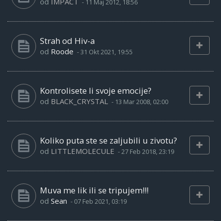
od
IMPACT
-
11 Maj 2012, 18:56
Strah od Hiv-a
od
Roode
-
31 Okt 2021, 19:55
Kontrolisete li svoje emocije?
od
BLACK_CRYSTAL
-
13 Mar 2008, 02:00
Koliko puta ste se zaljubili u zivotu?
od
LITTLEMOLECULE
-
27 Feb 2018, 23:19
Muva me lik ili se tripujem!!!
od
Sean
-
07 Feb 2021, 03:19