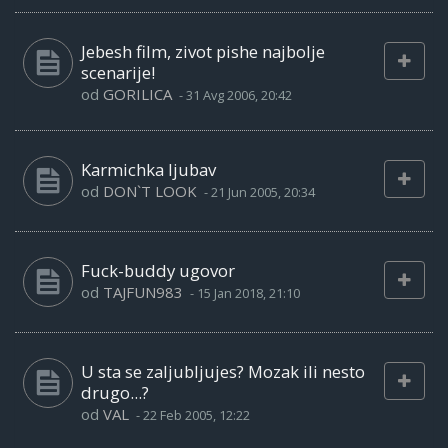
Jebesh film, zivot pishe najbolje
scenarije!
od
GORILICA
-
31 Avg 2006, 20:42
Karmichka ljubav
od
DON`T LOOK
-
21 Jun 2005, 20:34
Fuck-buddy ugovor
od
TAJFUN983
-
15 Jan 2018, 21:10
U sta se zaljubljujes? Mozak ili nesto
drugo...?
od
VAL
-
22 Feb 2005, 12:22