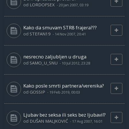
od
LORDOFSEX
-
20 Jan 2007, 03:19
Kako da smuvam STR8 frajera???
od
STEFAN19
-
14 Nov 2007, 20:41
nesrecno zaljubljen u druga
od
SAMO_U_SNU
-
10 Jul 2012, 23:28
Kako posle smrti partnera/verenika?
od
GOSSIP
-
19 Feb 2019, 00:03
Ljubav bez seksa ili seks bez ljubavi!?
od
DUŠAN MALJKOVIĆ
-
17 Avg 2007, 16:01