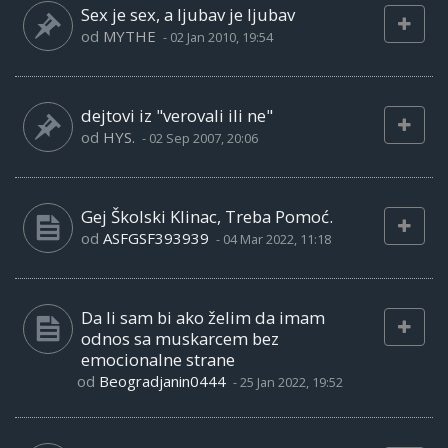
Sex je sex, a ljubav je ljubav
od
MYTHE
-
02 Jan 2010, 19:54
dejtovi iz "verovali ili ne"
od
HYS.
-
02 Sep 2007, 20:06
Gej Školski Klinac, Treba Pomoć.
od
ASFGSF393939
-
04 Mar 2022, 11:18
Da li sam bi ako želim da imam
odnos sa muskarcem bez
emocionalne strane
od
Beogradjanin0444
-
25 Jan 2022, 19:52