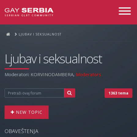
Toggle
Navigati
LJUBAV I SEKSUALNOST
Ljubav i seksualnost
Moderatori:
KORVINODAMBERA
,
Moderators
1363 tema
NEW TOPIC
OBAVEŠTENJA