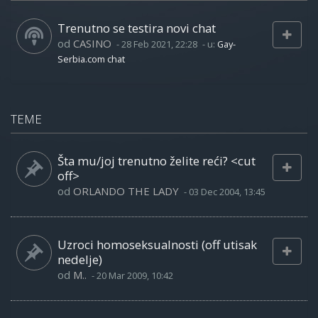
Trenutno se testira novi chat
od
CASINO
-
28 Feb 2021, 22:28
- u:
Gay-
Serbia.com chat
TEME
Šta mu/joj trenutno želite reći? <cut
off>
od
ORLANDO THE LADY
-
03 Dec 2004, 13:45
Uzroci homoseksualnosti (off utisak
nedelje)
od
M..
-
20 Mar 2009, 10:42