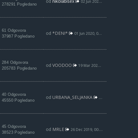
od
nikolabisex
02 Jun 2020, 07:59
278291 Pogledano
61 Odgovora
od
*DENI*
01 Jun 2020, 08:33
37987 Pogledano
284 Odgovora
od
VOODOO
19 Mar 2020, 00:44
205783 Pogledano
40 Odgovora
od
URBANA_SELJANKA
24 Feb 2020, 19:51
45550 Pogledano
45 Odgovora
od
MRLE
26 Dec 2019, 00:37
38523 Pogledano