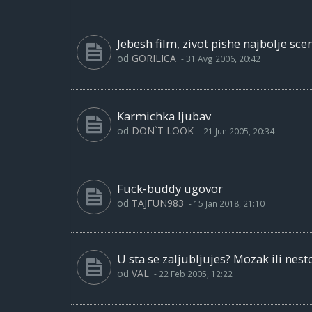
Jebesh film, zivot pishe najbolje scen
od
GORILICA
-
31 Avg 2006, 20:42
Karmichka ljubav
od
DON`T LOOK
-
21 Jun 2005, 20:34
Fuck-buddy ugovor
od
TAJFUN983
-
15 Jan 2018, 21:10
U sta se zaljubljujes? Mozak ili nesto
od
VAL
-
22 Feb 2005, 12:22