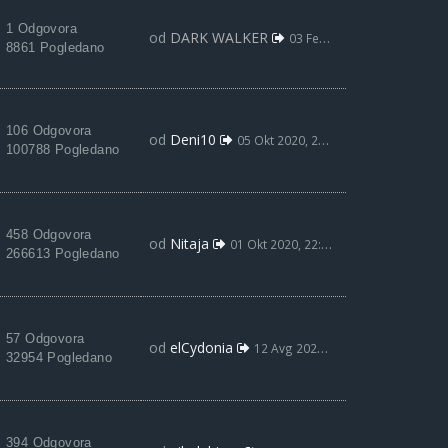
1 Odgovora
od
DARK WALKER
03 Feb 2021, 21:03
8861 Pogledano
106 Odgovora
od
Deni10
05 Okt 2020, 22:51
100788 Pogledano
458 Odgovora
od
Nitaja
01 Okt 2020, 22:35
266613 Pogledano
57 Odgovora
od
elCydonia
12 Avg 2020, 11:27
32954 Pogledano
394 Odgovora