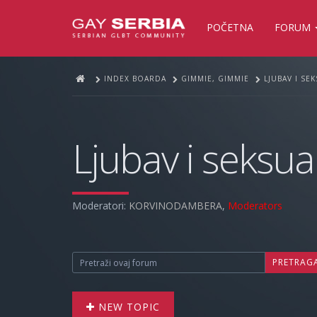
POČETNA
FORUM
INDEX BOARDA
GIMMIE, GIMMIE
LJUBAV I SE
Ljubav i seksua
Moderatori:
KORVINODAMBERA
,
Moderators
PRETRAG
NEW TOPIC