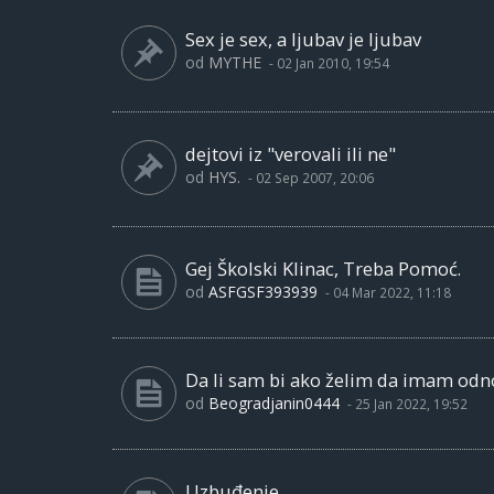
Sex je sex, a ljubav je ljubav
od
MYTHE
-
02 Jan 2010, 19:54
dejtovi iz "verovali ili ne"
od
HYS.
-
02 Sep 2007, 20:06
Gej Školski Klinac, Treba Pomoć.
od
ASFGSF393939
-
04 Mar 2022, 11:18
Da li sam bi ako želim da imam od
od
Beogradjanin0444
-
25 Jan 2022, 19:52
Uzbuđenje