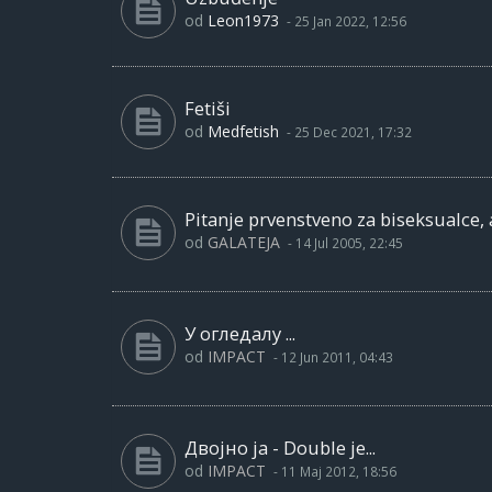
od
Leon1973
-
25 Jan 2022, 12:56
Fetiši
od
Medfetish
-
25 Dec 2021, 17:32
Pitanje prvenstveno za biseksualce, 
od
GALATEJA
-
14 Jul 2005, 22:45
У огледалу ...
od
IMPACT
-
12 Jun 2011, 04:43
Двојно ја - Double je...
od
IMPACT
-
11 Maj 2012, 18:56