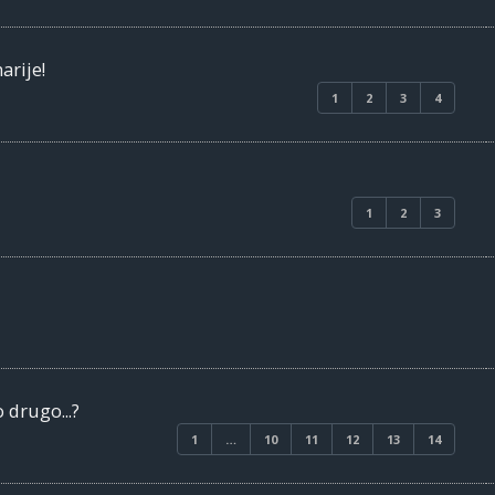
arije!
1
2
3
4
1
2
3
 drugo...?
1
…
10
11
12
13
14