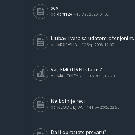
sex
od
deni124
-
15 Dec 2020, 04:02
Ljubav i veza sa udatom-oženjenim.
od
MODESTY
-
30 Sep 2008, 12:07
Vaš EMOTIVNI status?
od
MAHONEY
-
08 Sep 2010, 02:20
Najbolnije reci
od
NEODOLJIVA
-
14 Nov 2005, 22:56
Da li oprastate prevaru?