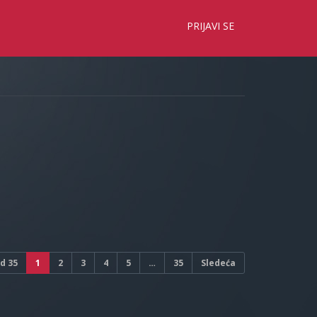
×
PRIJAVI SE
d
35
1
2
3
4
5
…
35
Sledeća