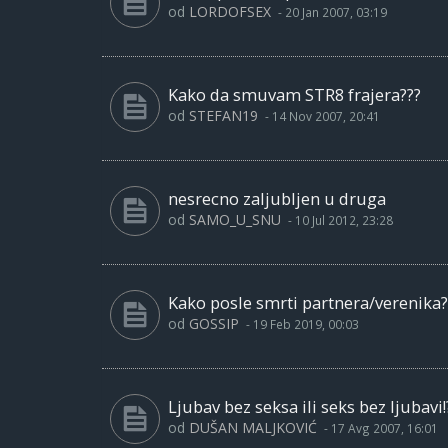
od
LORDOFSEX
-
20 Jan 2007, 03:19
Kako da smuvam STR8 frajera???
od
STEFAN19
-
14 Nov 2007, 20:41
nesrecno zaljubljen u druga
od
SAMO_U_SNU
-
10 Jul 2012, 23:28
Kako posle smrti partnera/verenika?
od
GOSSIP
-
19 Feb 2019, 00:03
Ljubav bez seksa ili seks bez ljubavi!
od
DUŠAN MALJKOVIĆ
-
17 Avg 2007, 16:01