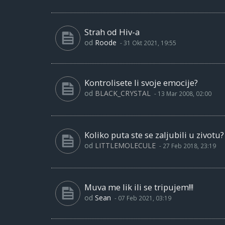
Strah od Hiv-a
od
Roode
-
31 Okt 2021, 19:55
Kontrolisete li svoje emocije?
od
BLACK_CRYSTAL
-
13 Mar 2008, 02:00
Koliko puta ste se zaljubili u zivotu?
od
LITTLEMOLECULE
-
27 Feb 2018, 23:19
Muva me lik ili se tripujem!!!
od
Sean
-
07 Feb 2021, 03:19