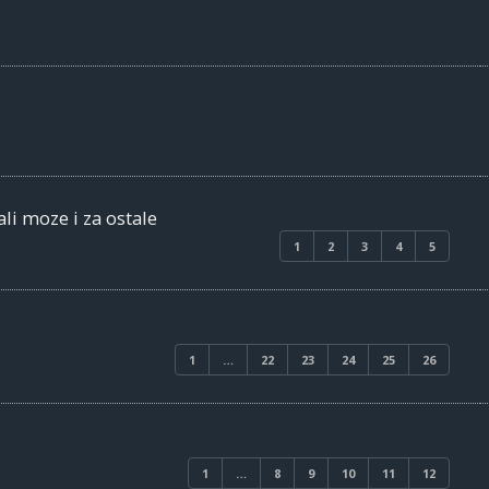
ali moze i za ostale
1
2
3
4
5
1
…
22
23
24
25
26
1
…
8
9
10
11
12