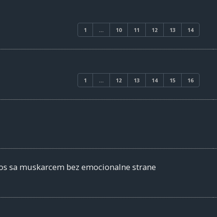
1
…
10
11
12
13
14
1
…
12
13
14
15
16
nos sa muskarcem bez emocionalne strane