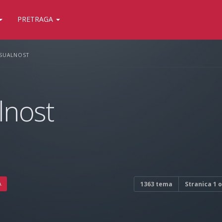
PRETRAGA
KSUALNOST
lnost
A
1363 tema
Stranica
1
o