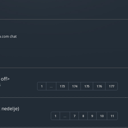
a.com chat
 off>
5
1
…
173
174
175
176
177
 nedelje)
1
…
7
8
9
10
11