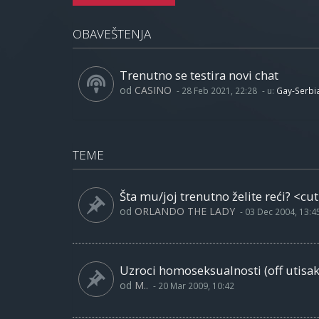
OBAVEŠTENJA
Trenutno se testira novi chat
od
CASINO
-
28 Feb 2021, 22:28
- u:
Gay-Serbi
TEME
Šta mu/joj trenutno želite reći? <cut
od
ORLANDO THE LADY
-
03 Dec 2004, 13:4
Uzroci homoseksualnosti (off utisak
od
M..
-
20 Mar 2009, 10:42