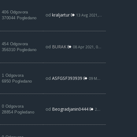
406 Odgovora
od
kraljartur
13 Avg 2021, 22:43
370044 Pogledano
454 Odgovora
od
BURAK
08 Apr 2021, 01:19
356310 Pogledano
1 Odgovora
od
ASFGSF393939
09 Mar 2022, 00:53
6950 Pogledano
0 Odgovora
od
Beogradjanin0444
25 Jan 2022, 19:52
28854 Pogledano