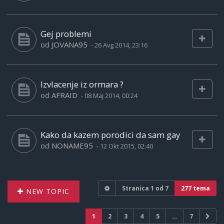
Gej problemi
od
JOVANA95
-
26 Avg 2014, 23:16
Izvlacenje iz ormara ?
od
AFRAID
-
08 Maj 2014, 00:24
Kako da kazem porodici da sam gay
od
NONAME95
-
12 Okt 2015, 02:40
Stranica
1
od
7
277 tema
NEW TOPIC
1
2
3
4
5
…
7