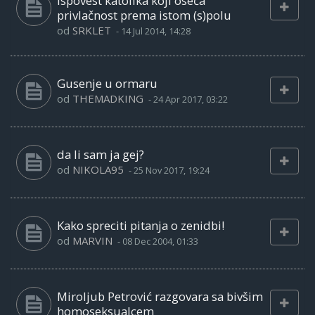
Ispovest katolika koji oseća
privlačnost prema istom (s)polu
od
SRKLET
-
14 Jul 2014, 14:28
Gusenje u ormaru
od
THEMADKING
-
24 Apr 2017, 03:22
da li sam ja gej?
od
NIKOLA95
-
25 Nov 2017, 19:24
Kako spreciti pitanja o zenidbi!
od
MARVIN
-
08 Dec 2004, 01:33
Miroljub Petrović razgovara sa bivšim
homoseksualcem