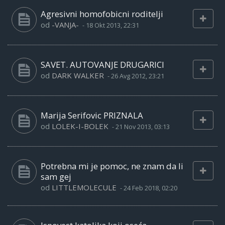
Agresivni homofobicni roditelji
od
-VANJA-
-
18 Okt 2013, 22:31
SAVET. AUTOVANJE DRUGARICI
od
DARK WALKER
-
26 Avg 2012, 23:21
Marija Serifovic PRIZNALA
od
LOLEK-I-BOLEK
-
21 Nov 2013, 03:13
Potrebna mi je pomoc, ne znam da li
sam gej
od
LITTLEMOLECULE
-
24 Feb 2018, 02:20