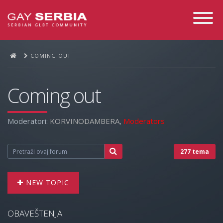
Toggle
Navigati
COMING OUT
Coming out
Moderatori:
KORVINODAMBERA
,
Moderators
277 tema
NEW TOPIC
OBAVEŠTENJA