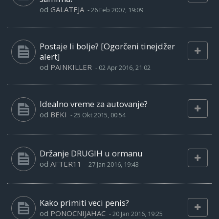
od
GALATEJA
-
26 Feb 2007, 19:09
Postaje li bolje? [Ogorčeni tinejdžer
alert]
od
PAINKILLER
-
02 Apr 2016, 21:02
Idealno vreme za autovanje?
od
BEKI
-
25 Okt 2015, 00:54
Držanje DRUGIH u ormanu
od
AFTER11
-
27 Jan 2016, 19:43
Kako primiti veci penis?
od
PONOCNIJAHAC
-
20 Jan 2016, 19:25