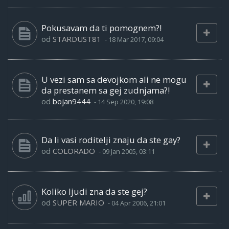
Pokusavam da ti pomognem?!
od
STARDUST81
-
18 Mar 2017, 09:04
U vezi sam sa devojkom ali ne mogu
da prestanem sa gej zudnjama?!
od
bojan9444
-
14 Sep 2020, 19:08
Da li vasi roditelji znaju da ste gay?
od
COLORADO
-
09 Jan 2005, 03:11
Koliko ljudi zna da ste gej?
od
SUPER MARIO
-
04 Apr 2006, 21:01