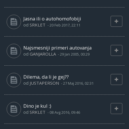
Jasna ili o autohomofobiji
od
SRKLET
-
20 Feb 2017, 22:11
Najsmesniji primeri autovanja
od
GANJAROLLA
-
29 Jan 2005, 00:29
Dilema, da li je gej??
od
JUSTAPERSON
-
27 Maj 2016, 02:31
Dino je kul :)
od
SRKLET
-
08 Avg 2016, 09:46