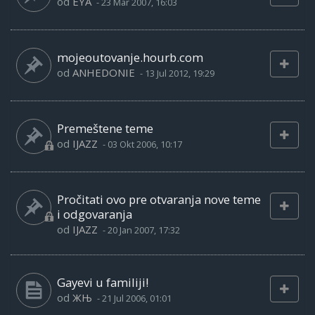
od
EYA
-
23 Mar 2007, 16:03
mojeoutovanje.hourb.com
od
ANHEDONIE
-
13 Jul 2012, 19:29
Premeštene teme
od
IJAZZ
-
03 Okt 2006, 10:17
Pročitati ovo pre otvaranja nove teme
i odgovaranja
od
IJAZZ
-
20 Jan 2007, 17:32
Gayevi u familiji!
od
ЖЊ
-
21 Jul 2006, 01:01