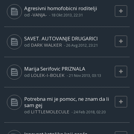
Agresivni homofobicni roditelji
od
-VANJA-
-
18 Okt 2013, 22:31
SAVET. AUTOVANJE DRUGARICI
od
DARK WALKER
-
26 Avg 2012, 23:21
Marija Serifovic PRIZNALA
od
LOLEK-I-BOLEK
-
21 Nov 2013, 03:13
Potrebna mi je pomoc, ne znam da li
sam gej
od
LITTLEMOLECULE
-
24 Feb 2018, 02:20