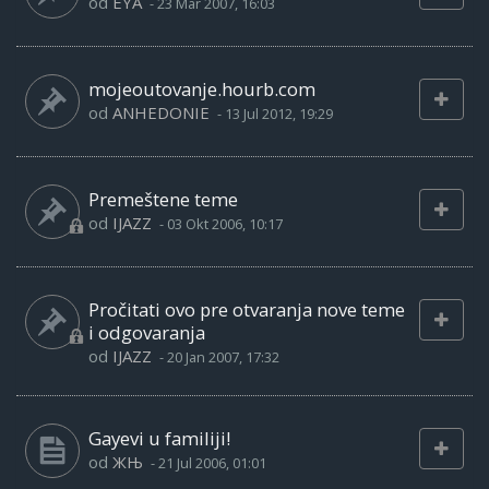
od
EYA
-
23 Mar 2007, 16:03
mojeoutovanje.hourb.com
od
ANHEDONIE
-
13 Jul 2012, 19:29
Premeštene teme
od
IJAZZ
-
03 Okt 2006, 10:17
Pročitati ovo pre otvaranja nove teme
i odgovaranja
od
IJAZZ
-
20 Jan 2007, 17:32
Gayevi u familiji!
od
ЖЊ
-
21 Jul 2006, 01:01