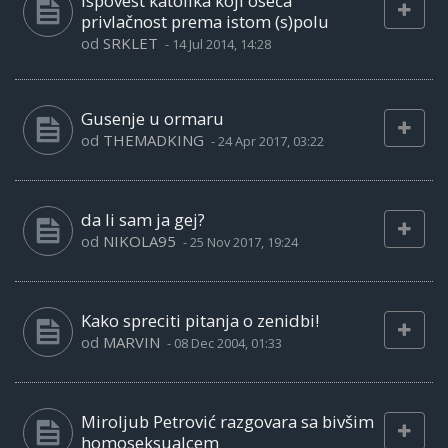
Ispovest katolika koji oseća
privlačnost prema istom (s)polu
od
SRKLET
-
14 Jul 2014, 14:28
Gusenje u ormaru
od
THEMADKING
-
24 Apr 2017, 03:22
da li sam ja gej?
od
NIKOLA95
-
25 Nov 2017, 19:24
Kako spreciti pitanja o zenidbi!
od
MARVIN
-
08 Dec 2004, 01:33
Miroljub Petrović razgovara sa bivšim
homoseksualcem