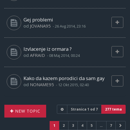
Gej problemi
od
JOVANA95
-
26 Avg 2014, 23:16
Izvlacenje iz ormara ?
od
AFRAID
-
08 Maj 2014, 00:24
Kako da kazem porodici da sam gay
od
NONAME95
-
12 Okt 2015, 02:40
Stranica
1
od
7
277 tema
NEW TOPIC
1
2
3
4
5
…
7