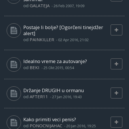
od
GALATEJA
-
26 Feb 2007, 19:09
Postaje li bolje? [Ogorčeni tinejdžer
alert]
od
PAINKILLER
-
02 Apr 2016, 21:02
Idealno vreme za autovanje?
od
BEKI
-
25 Okt 2015, 00:54
Držanje DRUGIH u ormanu
od
AFTER11
-
27 Jan 2016, 19:43
Kako primiti veci penis?
od
PONOCNIJAHAC
-
20 Jan 2016, 19:25