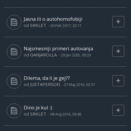
Jasna ili o autohomofobiji
od
SRKLET
-
20 Feb 2017, 22:11
Najsmesniji primeri autovanja
od
GANJAROLLA
-
29 Jan 2005, 00:29
Dilema, da li je gej??
od
JUSTAPERSON
-
27 Maj 2016, 02:31
Dino je kul :)
od
SRKLET
-
08 Avg 2016, 09:46