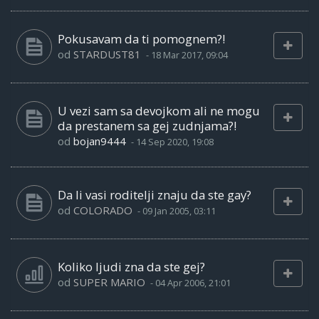
Pokusavam da ti pomognem?!
od
STARDUST81
-
18 Mar 2017, 09:04
U vezi sam sa devojkom ali ne mogu
da prestanem sa gej zudnjama?!
od
bojan9444
-
14 Sep 2020, 19:08
Da li vasi roditelji znaju da ste gay?
od
COLORADO
-
09 Jan 2005, 03:11
Koliko ljudi zna da ste gej?
od
SUPER MARIO
-
04 Apr 2006, 21:01