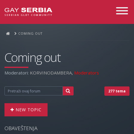
Toggle
Navigati
COMING OUT
Coming out
Moderatori:
KORVINODAMBERA
,
Moderators
277 tema
NEW TOPIC
OBAVEŠTENJA