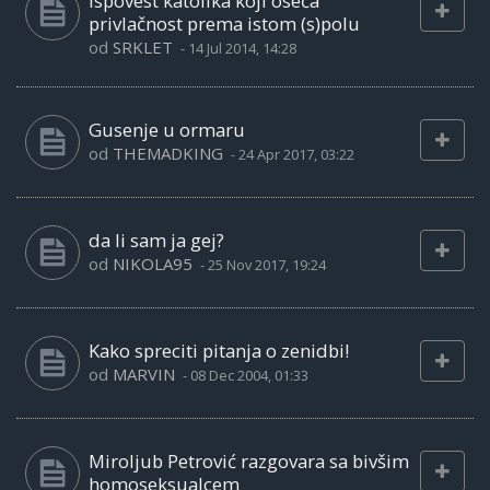
Ispovest katolika koji oseća
privlačnost prema istom (s)polu
od
SRKLET
-
14 Jul 2014, 14:28
Gusenje u ormaru
od
THEMADKING
-
24 Apr 2017, 03:22
da li sam ja gej?
od
NIKOLA95
-
25 Nov 2017, 19:24
Kako spreciti pitanja o zenidbi!
od
MARVIN
-
08 Dec 2004, 01:33
Miroljub Petrović razgovara sa bivšim
homoseksualcem