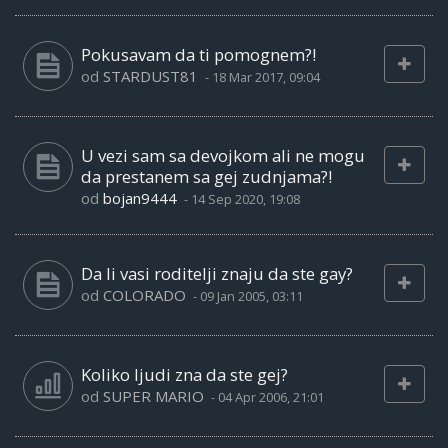
Pokusavam da ti pomognem?!
od
STARDUST81
-
18 Mar 2017, 09:04
U vezi sam sa devojkom ali ne mogu
da prestanem sa gej zudnjama?!
od
bojan9444
-
14 Sep 2020, 19:08
Da li vasi roditelji znaju da ste gay?
od
COLORADO
-
09 Jan 2005, 03:11
Koliko ljudi zna da ste gej?
od
SUPER MARIO
-
04 Apr 2006, 21:01