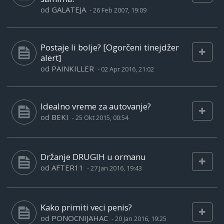
od
GALATEJA
-
26 Feb 2007, 19:09
Postaje li bolje? [Ogorčeni tinejdžer
alert]
od
PAINKILLER
-
02 Apr 2016, 21:02
Idealno vreme za autovanje?
od
BEKI
-
25 Okt 2015, 00:54
Držanje DRUGIH u ormanu
od
AFTER11
-
27 Jan 2016, 19:43
Kako primiti veci penis?
od
PONOCNIJAHAC
-
20 Jan 2016, 19:25