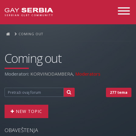
Toggle
Navigati
COMING OUT
Coming out
Moderatori:
KORVINODAMBERA
,
Moderators
277 tema
NEW TOPIC
OBAVEŠTENJA