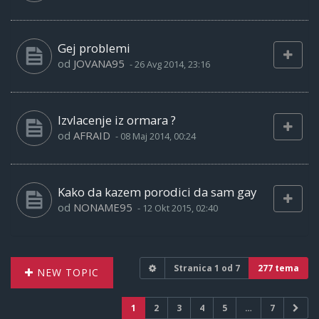
Gej problemi
od
JOVANA95
-
26 Avg 2014, 23:16
Izvlacenje iz ormara ?
od
AFRAID
-
08 Maj 2014, 00:24
Kako da kazem porodici da sam gay
od
NONAME95
-
12 Okt 2015, 02:40
Stranica
1
od
7
277 tema
NEW TOPIC
1
2
3
4
5
…
7