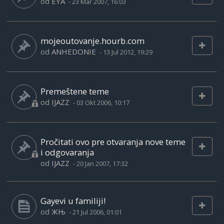
od
EYA
-
23 Mar 2007, 16:03
mojeoutovanje.hourb.com
od
ANHEDONIE
-
13 Jul 2012, 19:29
Premeštene teme
od
IJAZZ
-
03 Okt 2006, 10:17
Pročitati ovo pre otvaranja nove teme
i odgovaranja
od
IJAZZ
-
20 Jan 2007, 17:32
Gayevi u familiji!
od
ЖЊ
-
21 Jul 2006, 01:01