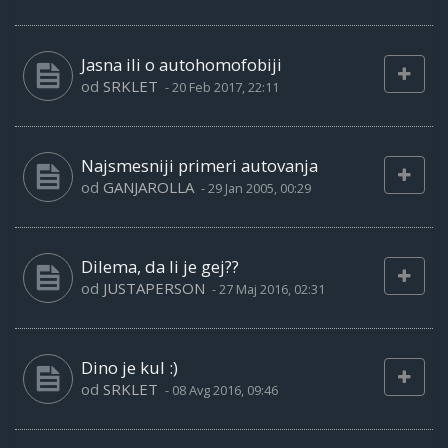
Jasna ili o autohomofobiji
od
SRKLET
-
20 Feb 2017, 22:11
Najsmesniji primeri autovanja
od
GANJAROLLA
-
29 Jan 2005, 00:29
Dilema, da li je gej??
od
JUSTAPERSON
-
27 Maj 2016, 02:31
Dino je kul :)
od
SRKLET
-
08 Avg 2016, 09:46