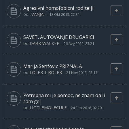
Agresivni homofobicni roditelji
od
-VANJA-
-
18 Okt 2013, 22:31
SAVET. AUTOVANJE DRUGARICI
od
DARK WALKER
-
26 Avg 2012, 23:21
Marija Serifovic PRIZNALA
od
LOLEK-I-BOLEK
-
21 Nov 2013, 03:13
Potrebna mi je pomoc, ne znam da li
sam gej
od
LITTLEMOLECULE
-
24 Feb 2018, 02:20