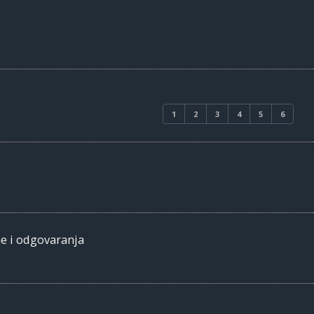
1
2
3
4
5
6
me i odgovaranja