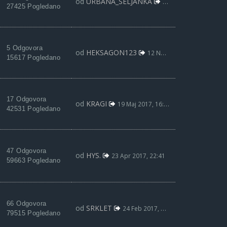
od
URBANA_SELJANKA
15 Nov 2017, 17:30
27425 Pogledano
5 Odgovora
od
HEKSAGON123
12 Nov 2017, 17:42
15617 Pogledano
17 Odgovora
od
KRAGI
19 Maj 2017, 16:45
42531 Pogledano
47 Odgovora
od
HYS.
23 Apr 2017, 22:41
59663 Pogledano
66 Odgovora
od
SRKLET
24 Feb 2017, 23:27
79515 Pogledano