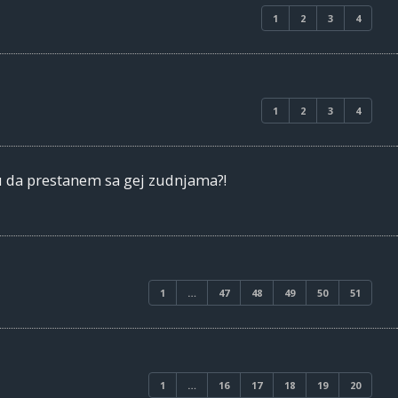
1
2
3
4
1
2
3
4
 da prestanem sa gej zudnjama?!
1
…
47
48
49
50
51
1
…
16
17
18
19
20