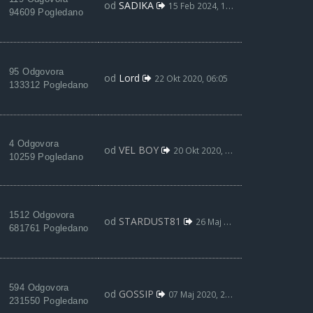
od
SADIKA
15 Feb 2024, 12:10
94609 Pogledano
95 Odgovora
od
Lord
22 Okt 2020, 06:05
133312 Pogledano
4 Odgovora
od
VEL BOY
20 Okt 2020, 09:12
10259 Pogledano
1512 Odgovora
od
STARDUST81
26 Maj 2020, 12:39
681761 Pogledano
594 Odgovora
od
GOSSIP
07 Maj 2020, 21:47
231550 Pogledano