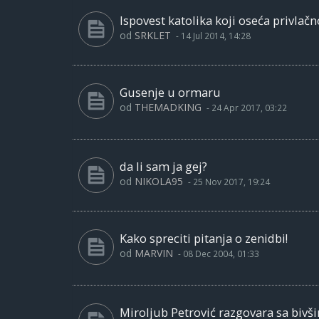
Ispovest katolika koji oseća privlač
od
SRKLET
-
14 Jul 2014, 14:28
Gusenje u ormaru
od
THEMADKING
-
24 Apr 2017, 03:22
da li sam ja gej?
od
NIKOLA95
-
25 Nov 2017, 19:24
Kako spreciti pitanja o zenidbi!
od
MARVIN
-
08 Dec 2004, 01:33
Miroljub Petrović razgovara sa bi