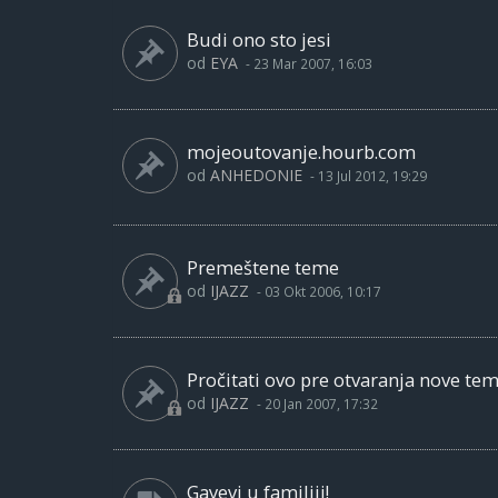
Budi ono sto jesi
od
EYA
-
23 Mar 2007, 16:03
mojeoutovanje.hourb.com
od
ANHEDONIE
-
13 Jul 2012, 19:29
Premeštene teme
od
IJAZZ
-
03 Okt 2006, 10:17
Pročitati ovo pre otvaranja nove te
od
IJAZZ
-
20 Jan 2007, 17:32
Gayevi u familiji!