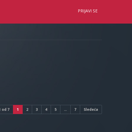
×
PRIJAVI SE
1
od
7
1
2
3
4
5
…
7
Sledeća