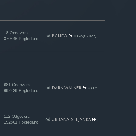
18 Odgovora
od
BGNEW
03 Avg 2022, 09:59
370446 Pogledano
681 Odgovora
od
DARK WALKER
03 Feb 2021, 20:35
692429 Pogledano
112 Odgovora
od
URBANA_SELJANKA
03 Avg 2019, 18:10
152861 Pogledano