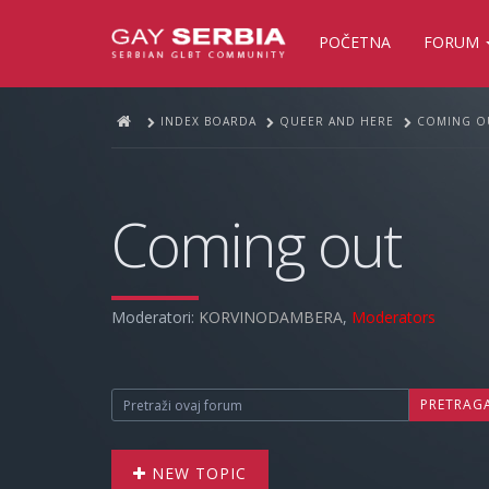
POČETNA
FORUM
INDEX BOARDA
QUEER AND HERE
COMING O
Coming out
Moderatori:
KORVINODAMBERA
,
Moderators
PRETRAG
NEW TOPIC