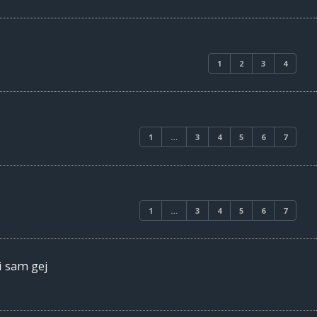
1
2
3
4
1
…
3
4
5
6
7
1
…
3
4
5
6
7
i sam gej