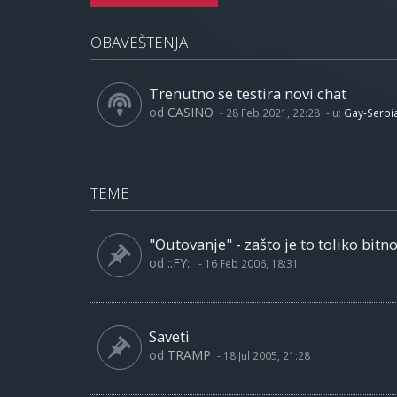
OBAVEŠTENJA
Trenutno se testira novi chat
od
CASINO
-
28 Feb 2021, 22:28
- u:
Gay-Serbi
TEME
"Outovanje" - zašto je to toliko bitn
od
::FY::
-
16 Feb 2006, 18:31
Saveti
od
TRAMP
-
18 Jul 2005, 21:28