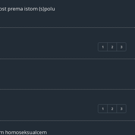
nost prema istom (s)polu
1
2
3
1
2
3
všim homoseksualcem