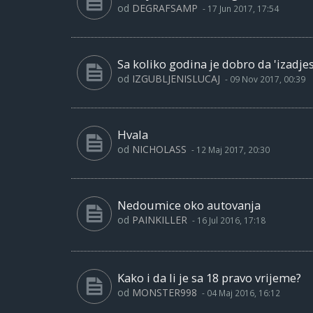
od
DEGRAFSAMP
-
17 Jun 2017, 17:54
Sa koliko godina je dobro da 'izadje
od
IZGUBLJENISLUCAJ
-
09 Nov 2017, 00:39
Hvala
od
NICHOLASS
-
12 Maj 2017, 20:30
Nedoumice oko autovanja
od
PAINKILLER
-
16 Jul 2016, 17:18
Kako i da li je sa 18 pravo vrijeme?
od
MONSTER998
-
04 Maj 2016, 16:12