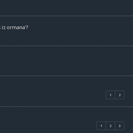
s iz ormana'?
1
2
1
2
3