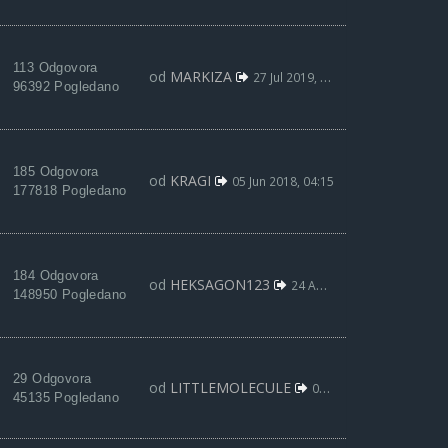
113 Odgovora
od
MARKIZA
27 Jul 2019, 11:26
96392 Pogledano
185 Odgovora
od
KRAGI
05 Jun 2018, 04:15
177818 Pogledano
184 Odgovora
od
HEKSAGON123
24 Apr 2018, 21:19
148950 Pogledano
29 Odgovora
od
LITTLEMOLECULE
07 Mar 2018, 00:45
45135 Pogledano