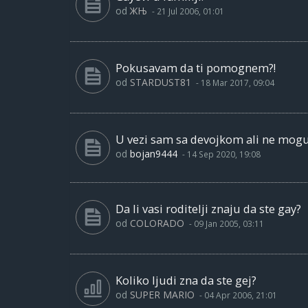
od
ЖЊ
-
21 Jul 2006, 01:01
Pokusavam da ti pomognem?!
od
STARDUST81
-
18 Mar 2017, 09:04
U vezi sam sa devojkom ali ne mogu
od
bojan9444
-
14 Sep 2020, 19:08
Da li vasi roditelji znaju da ste gay?
od
COLORADO
-
09 Jan 2005, 03:11
Koliko ljudi zna da ste gej?
od
SUPER MARIO
-
04 Apr 2006, 21:01