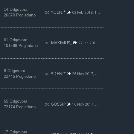
14 Odgovora
od
*DENI*
03 Feb 2018, 16:42
26670 Pogledano
61 Odgovora
od
MAXIMUS_
27 Jan 2018, 21:08
101598 Pogledano
8 Odgovora
od
*DENI*
26 Nov 2017, 22:48
22445 Pogledano
65 Odgovora
od
GOSSIP
16 Nov 2017, 12:58
72174 Pogledano
17 Odgovora