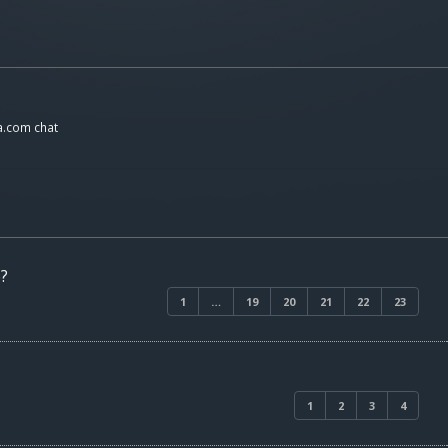
a.com chat
o?
1
…
19
20
21
22
23
1
2
3
4