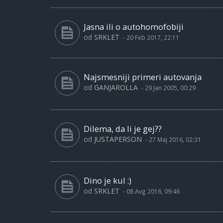
Jasna ili o autohomofobiji
od
SRKLET
-
20 Feb 2017, 22:11
Najsmesniji primeri autovanja
od
GANJAROLLA
-
29 Jan 2005, 00:29
Dilema, da li je gej??
od
JUSTAPERSON
-
27 Maj 2016, 02:31
Dino je kul :)
od
SRKLET
-
08 Avg 2016, 09:46