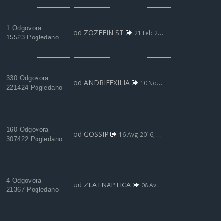
1 Odgovora
od
ZOZEFIN ST
21 Feb 2017, 01:08
15523 Pogledano
330 Odgovora
od
ANDRIEEXILIA
10 Nov 2016, 00:07
221424 Pogledano
160 Odgovora
od
GOSSIP
16 Avg 2016, 10:13
307422 Pogledano
4 Odgovora
od
ZLATNAPTICA
08 Avg 2016, 22:54
21367 Pogledano