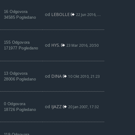
16 Odgovora
od
LEBOLLE
22 Jun 2016, 01:12
34585 Pogledano
155 Odgovora
od
HYS.
23 Mar 2016, 20:50
171977 Pogledano
13 Odgovora
od
DINA
10 Okt 2010, 21:23
28006 Pogledano
0 Odgovora
od
IJAZZ
20 Jan 2007, 17:32
18726 Pogledano
119 Odgovora