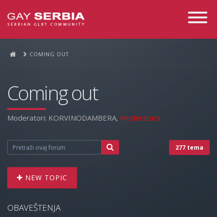
Toggle
Navigati
COMING OUT
Coming out
Moderatori:
KORVINODAMBERA
,
Moderators
277 tema
NEW TOPIC
OBAVEŠTENJA