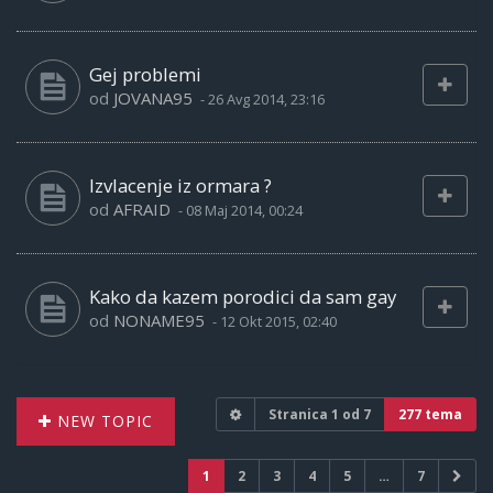
Gej problemi
od
JOVANA95
-
26 Avg 2014, 23:16
Izvlacenje iz ormara ?
od
AFRAID
-
08 Maj 2014, 00:24
Kako da kazem porodici da sam gay
od
NONAME95
-
12 Okt 2015, 02:40
Stranica
1
od
7
277 tema
NEW TOPIC
1
2
3
4
5
…
7