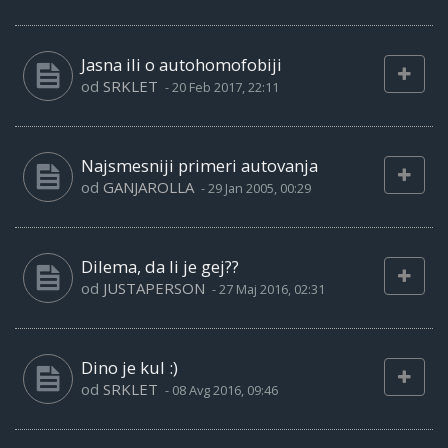
Jasna ili o autohomofobiji
od
SRKLET
-
20 Feb 2017, 22:11
Najsmesniji primeri autovanja
od
GANJAROLLA
-
29 Jan 2005, 00:29
Dilema, da li je gej??
od
JUSTAPERSON
-
27 Maj 2016, 02:31
Dino je kul :)
od
SRKLET
-
08 Avg 2016, 09:46