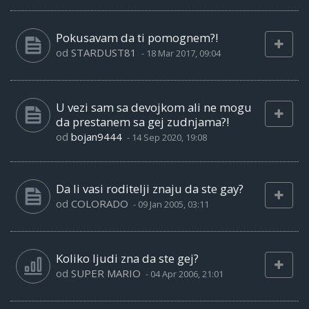
Pokusavam da ti pomognem?!
od
STARDUST81
-
18 Mar 2017, 09:04
U vezi sam sa devojkom ali ne mogu
da prestanem sa gej zudnjama?!
od
bojan9444
-
14 Sep 2020, 19:08
Da li vasi roditelji znaju da ste gay?
od
COLORADO
-
09 Jan 2005, 03:11
Koliko ljudi zna da ste gej?
od
SUPER MARIO
-
04 Apr 2006, 21:01