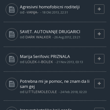
Agresivni homofobicni roditelji
od
-VANJA-
-
18 Okt 2013, 22:31
SAVET. AUTOVANJE DRUGARICI
od
DARK WALKER
-
26 Avg 2012, 23:21
Marija Serifovic PRIZNALA
od
LOLEK-I-BOLEK
-
21 Nov 2013, 03:13
Potrebna mi je pomoc, ne znam da li
sam gej
od
LITTLEMOLECULE
-
24 Feb 2018, 02:20