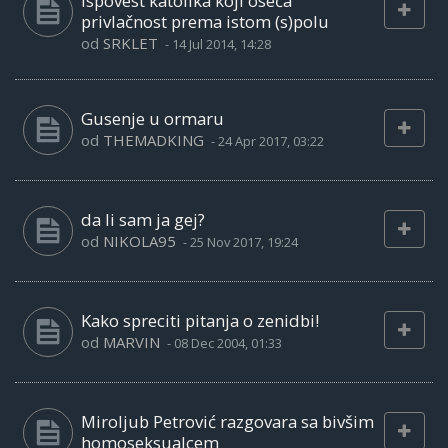
Ispovest katolika koji oseća
privlačnost prema istom (s)polu
od
SRKLET
-
14 Jul 2014, 14:28
Gusenje u ormaru
od
THEMADKING
-
24 Apr 2017, 03:22
da li sam ja gej?
od
NIKOLA95
-
25 Nov 2017, 19:24
Kako spreciti pitanja o zenidbi!
od
MARVIN
-
08 Dec 2004, 01:33
Miroljub Petrović razgovara sa bivšim
homoseksualcem