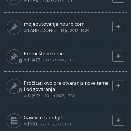
od
EYA
-
23 Mar 2007, 16:03
mojeoutovanje.hourb.com
od
ANHEDONIE
-
13 Jul 2012, 19:29
Premeštene teme
od
IJAZZ
-
03 Okt 2006, 10:17
Pročitati ovo pre otvaranja nove teme
i odgovaranja
od
IJAZZ
-
20 Jan 2007, 17:32
Gayevi u familiji!
od
ЖЊ
-
21 Jul 2006, 01:01