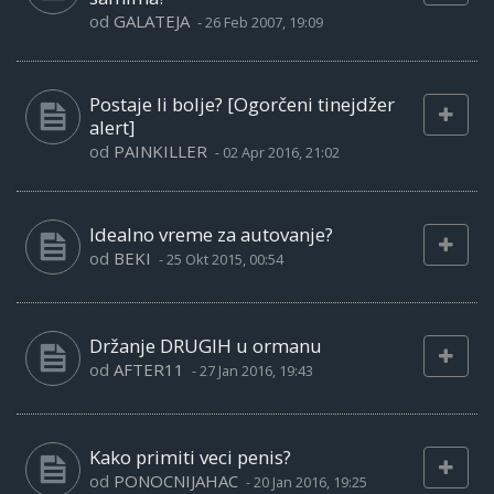
od
GALATEJA
-
26 Feb 2007, 19:09
Postaje li bolje? [Ogorčeni tinejdžer
alert]
od
PAINKILLER
-
02 Apr 2016, 21:02
Idealno vreme za autovanje?
od
BEKI
-
25 Okt 2015, 00:54
Držanje DRUGIH u ormanu
od
AFTER11
-
27 Jan 2016, 19:43
Kako primiti veci penis?
od
PONOCNIJAHAC
-
20 Jan 2016, 19:25