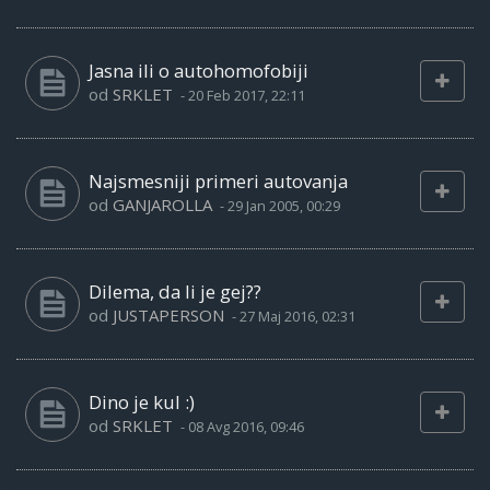
Jasna ili o autohomofobiji
od
SRKLET
-
20 Feb 2017, 22:11
Najsmesniji primeri autovanja
od
GANJAROLLA
-
29 Jan 2005, 00:29
Dilema, da li je gej??
od
JUSTAPERSON
-
27 Maj 2016, 02:31
Dino je kul :)
od
SRKLET
-
08 Avg 2016, 09:46