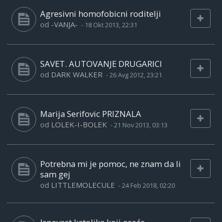
Agresivni homofobicni roditelji
od
-VANJA-
-
18 Okt 2013, 22:31
SAVET. AUTOVANJE DRUGARICI
od
DARK WALKER
-
26 Avg 2012, 23:21
Marija Serifovic PRIZNALA
od
LOLEK-I-BOLEK
-
21 Nov 2013, 03:13
Potrebna mi je pomoc, ne znam da li
sam gej
od
LITTLEMOLECULE
-
24 Feb 2018, 02:20