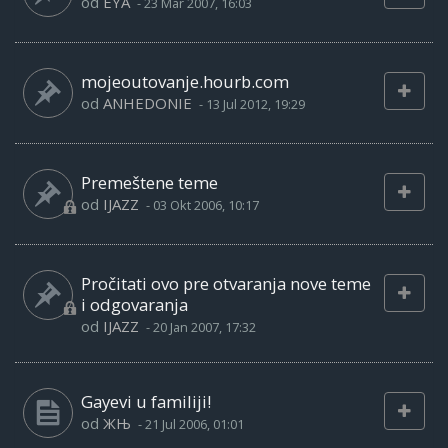
od
EYA
-
23 Mar 2007, 16:03
mojeoutovanje.hourb.com
od
ANHEDONIE
-
13 Jul 2012, 19:29
Premeštene teme
od
IJAZZ
-
03 Okt 2006, 10:17
Pročitati ovo pre otvaranja nove teme
i odgovaranja
od
IJAZZ
-
20 Jan 2007, 17:32
Gayevi u familiji!
od
ЖЊ
-
21 Jul 2006, 01:01