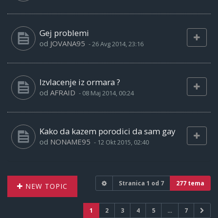
Gej problemi
od
JOVANA95
-
26 Avg 2014, 23:16
Izvlacenje iz ormara ?
od
AFRAID
-
08 Maj 2014, 00:24
Kako da kazem porodici da sam gay
od
NONAME95
-
12 Okt 2015, 02:40
Stranica
1
od
7
277 tema
NEW TOPIC
1
2
3
4
5
…
7