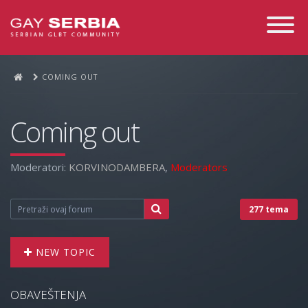
Toggle
Navigati
COMING OUT
Coming out
Moderatori:
KORVINODAMBERA
,
Moderators
277 tema
NEW TOPIC
OBAVEŠTENJA