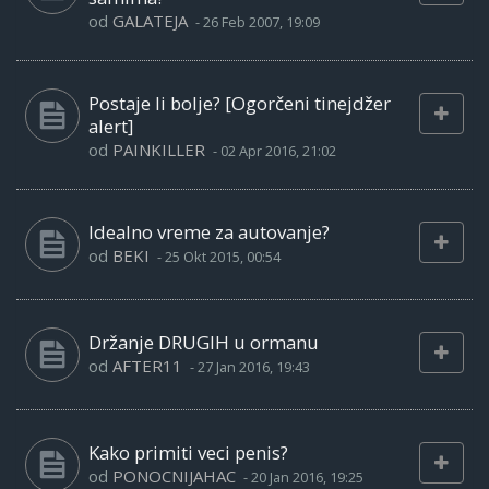
od
GALATEJA
-
26 Feb 2007, 19:09
Postaje li bolje? [Ogorčeni tinejdžer
alert]
od
PAINKILLER
-
02 Apr 2016, 21:02
Idealno vreme za autovanje?
od
BEKI
-
25 Okt 2015, 00:54
Držanje DRUGIH u ormanu
od
AFTER11
-
27 Jan 2016, 19:43
Kako primiti veci penis?
od
PONOCNIJAHAC
-
20 Jan 2016, 19:25