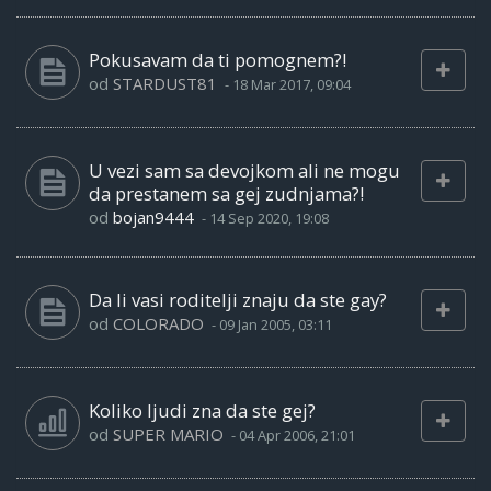
Pokusavam da ti pomognem?!
od
STARDUST81
-
18 Mar 2017, 09:04
U vezi sam sa devojkom ali ne mogu
da prestanem sa gej zudnjama?!
od
bojan9444
-
14 Sep 2020, 19:08
Da li vasi roditelji znaju da ste gay?
od
COLORADO
-
09 Jan 2005, 03:11
Koliko ljudi zna da ste gej?
od
SUPER MARIO
-
04 Apr 2006, 21:01