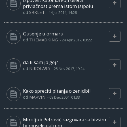
Ispovest katolika koji oseća
privlačnost prema istom (s)polu
od
SRKLET
-
14 Jul 2014, 14:28
Gusenje u ormaru
od
THEMADKING
-
24 Apr 2017, 03:22
da li sam ja gej?
od
NIKOLA95
-
25 Nov 2017, 19:24
Kako spreciti pitanja o zenidbi!
od
MARVIN
-
08 Dec 2004, 01:33
Miroljub Petrović razgovara sa bivšim
homoseksualcem