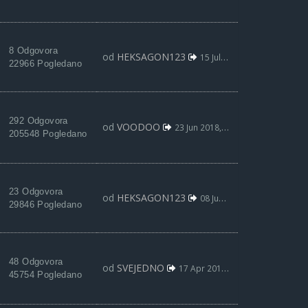
8 Odgovora
od
HEKSAGON123
15 Jul 2018, 13:47
22966 Pogledano
292 Odgovora
od
VOODOO
23 Jun 2018, 20:09
205548 Pogledano
23 Odgovora
od
HEKSAGON123
08 Jun 2018, 17:45
29846 Pogledano
48 Odgovora
od
SVEJEDNO
17 Apr 2018, 02:39
45754 Pogledano