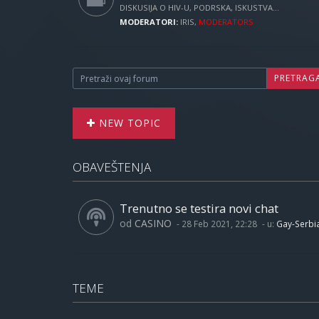
DISKUSIJA O HIV-U, PODRSKA, ISKUSTVA...
MODERATORI:
IRIS
,
MODERATORS
PRETRAG
NEW TOPIC
OBAVEŠTENJA
Trenutno se testira novi chat
od
CASINO
-
28 Feb 2021, 22:28
- u:
Gay-Serbi
TEME