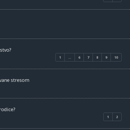
stvo?
1
…
6
7
8
9
10
ovane stresom
rodice?
1
2