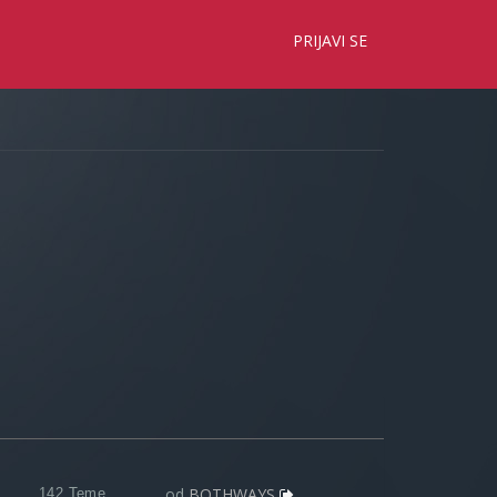
×
PRIJAVI SE
od
BOTHWAYS
142 Teme