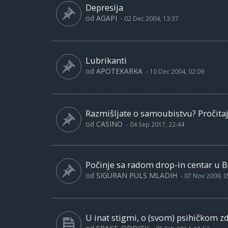
Depresija
od
AGAPI
-
02 Dec 2004, 13:37
Lubrikanti
od
APOTEKARKA
-
10 Dec 2004, 02:09
Razmišljate o samoubistvu? Pročitajt
od
CASINO
-
04 Sep 2017, 22:44
Počinje sa radom drop-in centar u B
od
SIGURAN PULS MLADIH
-
07 Nov 2009, 0
U inat stigmi, o (svom) psihičkom z