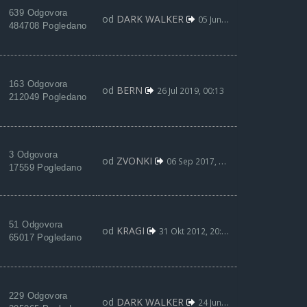
639 Odgovora
od
DARK WALKER
05 Jun 2021, 16:57
484708 Pogledano
163 Odgovora
od
BERN
26 Jul 2019, 00:13
212049 Pogledano
3 Odgovora
od
ZVONKI
06 Sep 2017, 08:31
17559 Pogledano
51 Odgovora
od
KRAGI
31 Okt 2012, 20:20
65017 Pogledano
229 Odgovora
od
DARK WALKER
24 Jun 2021, 06:50