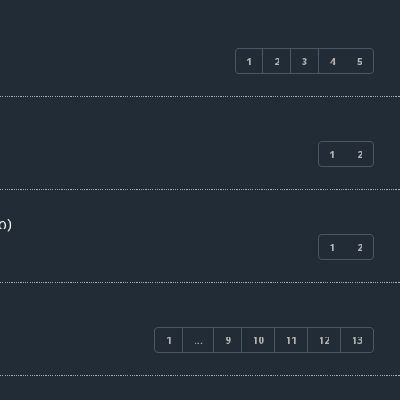
1
2
3
4
5
1
2
o)
1
2
1
…
9
10
11
12
13