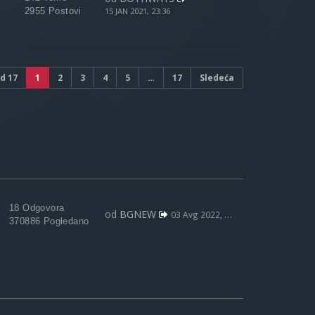
2955 Postovi
15 JAN 2021, 23:36
d
17
1
2
3
4
5
…
17
Sledeća
18 Odgovora
od
BGNEW
03 Avg 2022, 09:59
370886 Pogledano