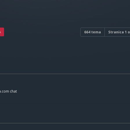
A
664 tema
Stranica
1
o
a.com chat