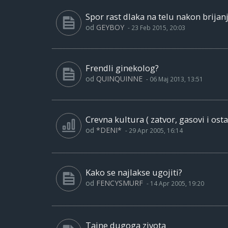
Spor rast dlaka na telu nakon brijanj
od
GEYBOY
-
23 Feb 2015, 20:03
Frendli ginekolog?
od
QUINQUINNE
-
06 Maj 2013, 13:51
Crevna kultura ( zatvor, gasovi i ost
od
*DENI*
-
29 Apr 2005, 16:14
Kako se najlakse ugojiti?
od
FENCYSMURF
-
14 Apr 2005, 19:20
Tajne dugoga zivota