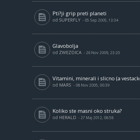
Pti?ji grip preti planeti
od
SUPERFLY
-
05 Sep 2005, 13:34
Glavobolja
od
ZWEZDICA
-
26 Nov 2009, 23:20
Vitamini, minerali i slicno (a vestack
od
MARS
-
08 Nov 2005, 00:39
Koliko ste masni oko struka?
od
HERALD
-
27 Maj 2012, 08:58