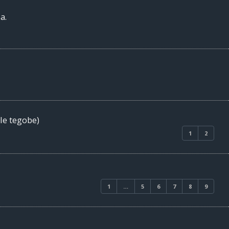
a.
ale tegobe)
1
2
1
…
5
6
7
8
9