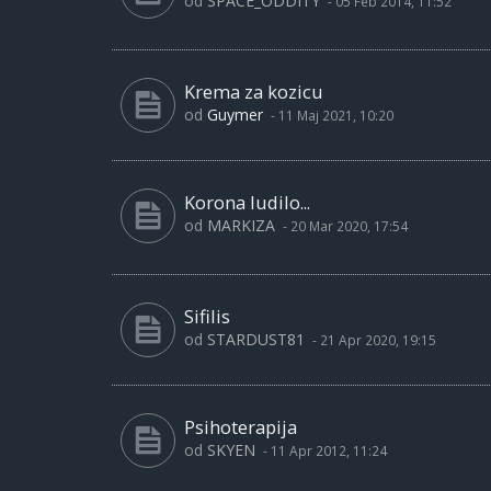
od
SPACE_ODDITY
-
05 Feb 2014, 11:52
Krema za kozicu
od
Guymer
-
11 Maj 2021, 10:20
Korona ludilo...
od
MARKIZA
-
20 Mar 2020, 17:54
Sifilis
od
STARDUST81
-
21 Apr 2020, 19:15
Psihoterapija
od
SKYEN
-
11 Apr 2012, 11:24