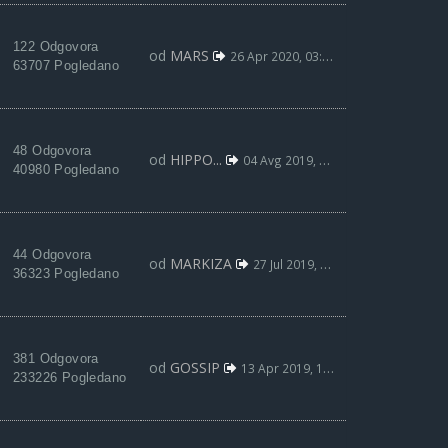
122 Odgovora
od
MARS
26 Apr 2020, 03:56
63707 Pogledano
48 Odgovora
od
HIPPO...
04 Avg 2019, 23:46
40980 Pogledano
44 Odgovora
od
MARKIZA
27 Jul 2019, 22:06
36323 Pogledano
381 Odgovora
od
GOSSIP
13 Apr 2019, 12:37
233226 Pogledano