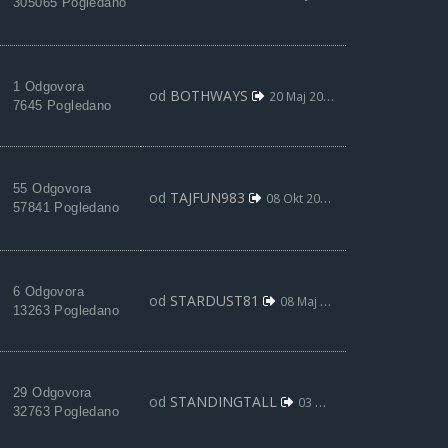
305065 Pogledano
1 Odgovora
od
BOTHWAYS
20 Maj 2021, 19:05
7645 Pogledano
55 Odgovora
od
TAJFUN983
08 Okt 2020, 14:14
57841 Pogledano
6 Odgovora
od
STARDUST81
08 Maj 2020, 22:41
13263 Pogledano
29 Odgovora
od
STANDINGTALL
03 Maj 2020, 10:28
32763 Pogledano