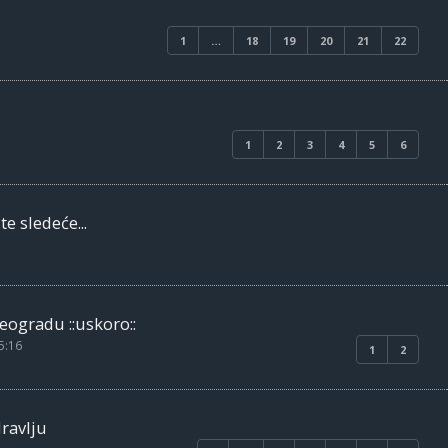
1
…
18
19
20
21
22
1
2
3
4
5
6
e sledeće...
eogradu ::uskoro::
5:16
1
2
dravlju