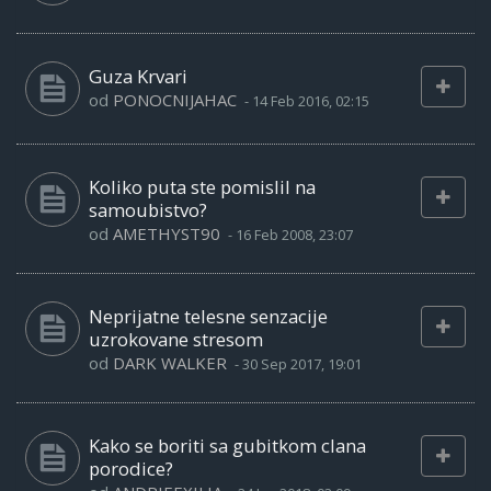
Guza Krvari
od
PONOCNIJAHAC
-
14 Feb 2016, 02:15
Koliko puta ste pomislil na
samoubistvo?
od
AMETHYST90
-
16 Feb 2008, 23:07
Neprijatne telesne senzacije
uzrokovane stresom
od
DARK WALKER
-
30 Sep 2017, 19:01
Kako se boriti sa gubitkom clana
porodice?