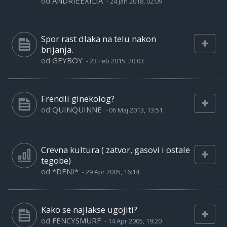
od
ANDRIEEXILIA
-
24 Jan 2018, 02:09
Spor rast dlaka na telu nakon
brijanja.
od
GEYBOY
-
23 Feb 2015, 20:03
Frendli ginekolog?
od
QUINQUINNE
-
06 Maj 2013, 13:51
Crevna kultura ( zatvor, gasovi i ostale
tegobe)
od
*DENI*
-
29 Apr 2005, 16:14
Kako se najlakse ugojiti?
od
FENCYSMURF
-
14 Apr 2005, 19:20