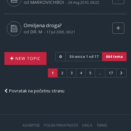
od
MARKOVICHBOI
-
26 Avg 2010, 09:22
Omiljena droga?
od
DR. M
-
17 Jul 2005, 00:21
Stranica
1
od
17
664 tema
NEW TOPIC
1
2
3
4
5
…
17
Povratak na početnu stranu
ADVERTISE
POLISA PRIVATNOSTI
DMCA
TERMS