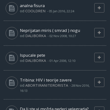
analna fisura
od
COOLDREN
-
05 Jan 2016, 22:24
Neprijatan miris ( smrad ) nogu
od
DALIBORKA
-
02 Nov 2008, 10:27
Ispucale pete
od
DALIBORKA
-
01 Apr 2006, 12:10
Tribina: HIV i teorije zavere
od
ABORTIRANITERORISTA
-
28 Nov 2016,
16:13
Da li ste vi možda pederi velegrada?