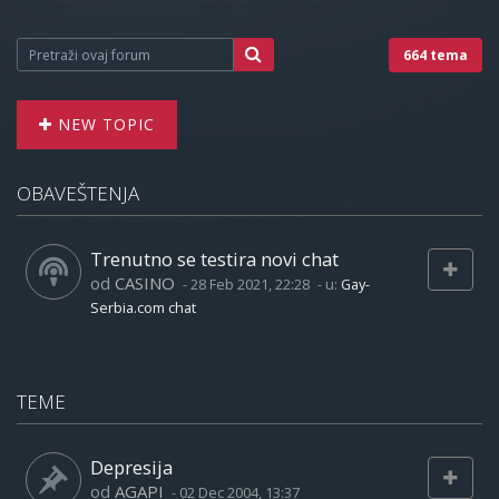
664 tema
NEW TOPIC
OBAVEŠTENJA
Trenutno se testira novi chat
od
CASINO
-
28 Feb 2021, 22:28
- u:
Gay-
Serbia.com chat
TEME
Depresija
od
AGAPI
-
02 Dec 2004, 13:37