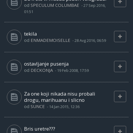
od
SPECULUM COLUMBAE
-
27 Sep 2016,
01:51
tekila
od
ENMADEMOISELLE
-
28 Avg 2016, 06:59
ostavljanje pusenja
od
DECKONJA
-
19 Feb 2008, 17:59
Za one koji nikada nisu probali
drogu, marihuanu i slicno
od
SUNCE
-
14 Jan 2015, 12:36
Bris uretre???