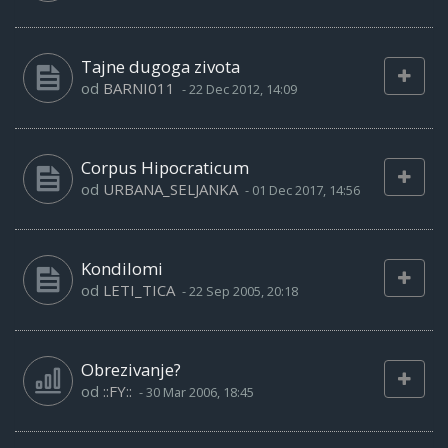
Tajne dugoga zivota
od
BARNI011
-
22 Dec 2012, 14:09
Corpus Hipocraticum
od
URBANA_SELJANKA
-
01 Dec 2017, 14:56
Kondilomi
od
LETI_TICA
-
22 Sep 2005, 20:18
Obrezivanje?
od
::FY::
-
30 Mar 2006, 18:45