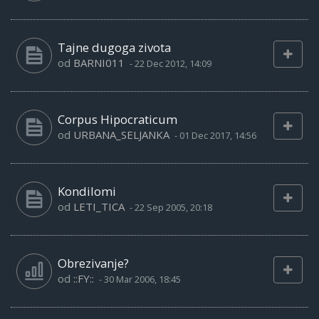
Tajne dugoga zivota
od
BARNI011
-
22 Dec 2012, 14:09
Corpus Hipocraticum
od
URBANA_SELJANKA
-
01 Dec 2017, 14:56
Kondilomi
od
LETI_TICA
-
22 Sep 2005, 20:18
Obrezivanje?
od
::FY::
-
30 Mar 2006, 18:45