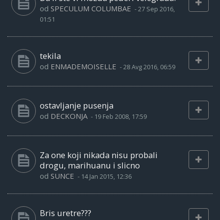
od
SPECULUM COLUMBAE
-
27 Sep 2016,
01:51
tekila
od
ENMADEMOISELLE
-
28 Avg 2016, 06:59
ostavljanje pusenja
od
DECKONJA
-
19 Feb 2008, 17:59
Za one koji nikada nisu probali
drogu, marihuanu i slicno
od
SUNCE
-
14 Jan 2015, 12:36
Bris uretre???