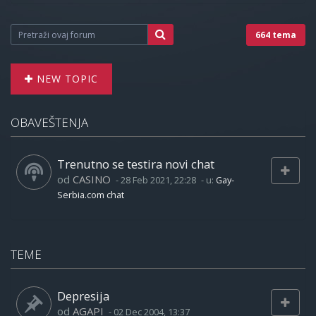
664 tema
NEW TOPIC
OBAVEŠTENJA
Trenutno se testira novi chat
od
CASINO
-
28 Feb 2021, 22:28
- u:
Gay-
Serbia.com chat
TEME
Depresija
od
AGAPI
-
02 Dec 2004, 13:37