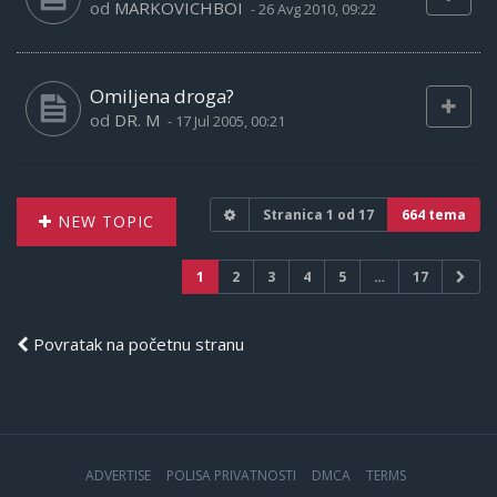
od
MARKOVICHBOI
-
26 Avg 2010, 09:22
Omiljena droga?
od
DR. M
-
17 Jul 2005, 00:21
Stranica
1
od
17
664 tema
NEW TOPIC
1
2
3
4
5
…
17
Povratak na početnu stranu
ADVERTISE
POLISA PRIVATNOSTI
DMCA
TERMS