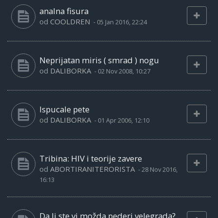
analna fisura
od
COOLDREN
-
05 Jan 2016, 22:24
Neprijatan miris ( smrad ) nogu
od
DALIBORKA
-
02 Nov 2008, 10:27
Ispucale pete
od
DALIBORKA
-
01 Apr 2006, 12:10
Tribina: HIV i teorije zavere
od
ABORTIRANITERORISTA
-
28 Nov 2016,
16:13
Da li ste vi možda pederi velegrada?