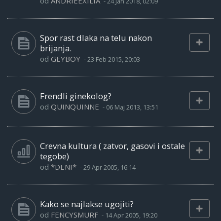
od
ANDRIEEXILIA
-
24 Jan 2018, 02:09
Spor rast dlaka na telu nakon
brijanja.
od
GEYBOY
-
23 Feb 2015, 20:03
Frendli ginekolog?
od
QUINQUINNE
-
06 Maj 2013, 13:51
Crevna kultura ( zatvor, gasovi i ostale
tegobe)
od
*DENI*
-
29 Apr 2005, 16:14
Kako se najlakse ugojiti?
od
FENCYSMURF
-
14 Apr 2005, 19:20