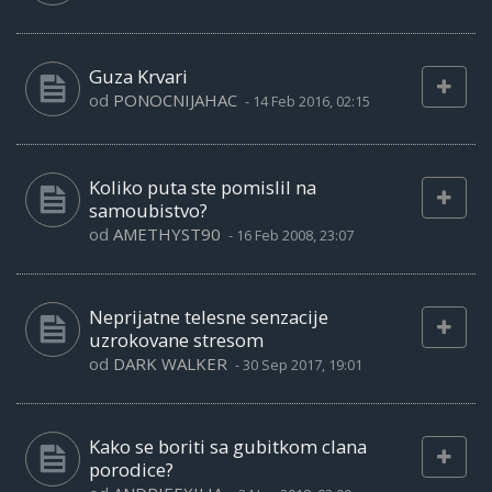
Guza Krvari
od
PONOCNIJAHAC
-
14 Feb 2016, 02:15
Koliko puta ste pomislil na
samoubistvo?
od
AMETHYST90
-
16 Feb 2008, 23:07
Neprijatne telesne senzacije
uzrokovane stresom
od
DARK WALKER
-
30 Sep 2017, 19:01
Kako se boriti sa gubitkom clana
porodice?