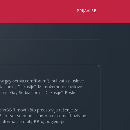
×
PRIJAVI SE
www.gay-serbia.com/forum”), prihvatate uslove
erbia.com | Diskusije”. Mi možemo ove uslove
tite “Gay-Serbia.com | Diskusije”. Posle
phpBB Timovi”) što predstavlja rešenje za
B softver se odnosi samo na Internet bazirane
e informacije o phpBB-u, pogledajte: