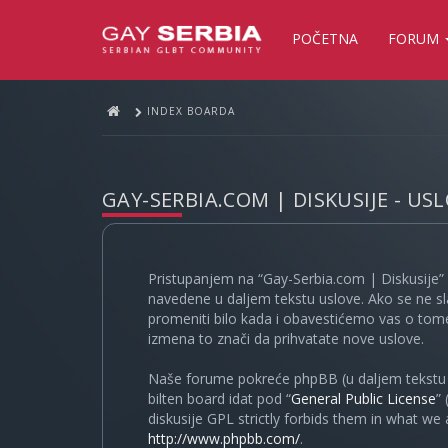
POČETNA
FORUM
INDEX BOARDA
GAY-SERBIA.COM | DISKUSIJE - US
Pristupanjem na “Gay-Serbia.com | Diskusije” 
navedene u daljem tekstu uslove. Ako se ne sl
promeniti bilo kada i obavestićemo vas o tome
izmena to znači da prihvatate nove uslove.
Naše forume pokreće phpBB (u daljem tekstu “
bilten board idat pod “
General Public License
”
diskusije GPL strictly forbids them in what we
http://www.phpbb.com/
.