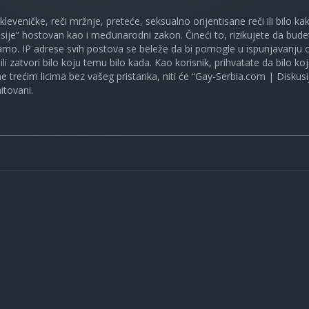
 kleveničke, reči mržnje, preteće, seksualno orijentisane reči ili bilo 
sije” hostovan kao i međunarodni zakon. Čineći to, rizikujete da bud
mo. IP adrese svih postova se beleže da bi pomogle u ispunjavanju o
ili zatvori bilo koju temu bilo kada. Kao korisnik, prihvatate da bilo 
ne trećim licima bez vašeg pristanka, niti će “Gay-Serbia.com | Diskusi
itovani.