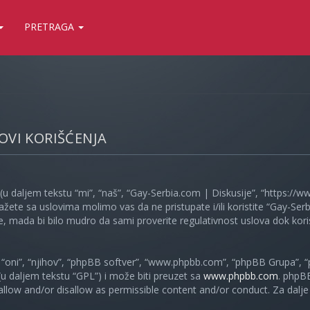
PRETRAGA
LOVI KORIŠĆENJA
(u daljem tekstu “mi”, “naš”, “Gay-Serbia.com | Diskusije”, “https://
ažete sa uslovima molimo vas da ne pristupate i/ili koristite “Gay-S
, mada bi bilo mudro da sami proverite regulativnost uslova dok koris
oni”, “njihov”, “phpBB softver”, “www.phpbb.com”, “phpBB Grupa”, “
 (u daljem tekstu “GPL”) i može biti preuzet sa
www.phpbb.com
. phpB
 allow and/or disallow as permissible content and/or conduct. Za dalj