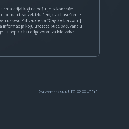
kakav materijal koji ne poštuje zakon vaše
ete odmah i zauvek izbačeni, uz obaveštenje
vih uslova. Prihvatate da “Gay-Serbia.com |
koja informacija koju unesete bude sačuvana u
je” ili phpBB biti odgovoran za bilo kakav
- Sva vremena su u UTC+02:00 UTC+2 -