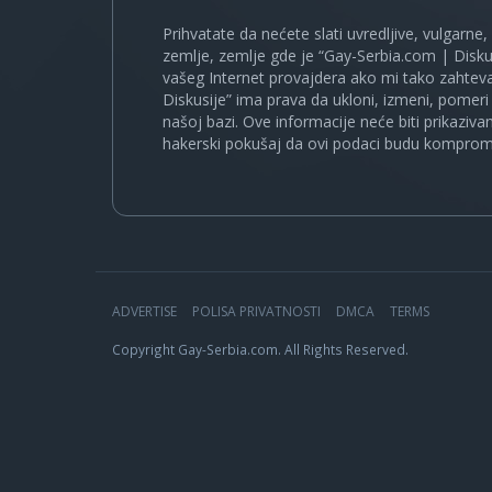
Prihvatate da nećete slati uvredljive, vulgarne,
zemlje, zemlje gde je “Gay-Serbia.com | Disku
vašeg Internet provajdera ako mi tako zahteva
Diskusije” ima prava da ukloni, izmeni, pomeri 
našoj bazi. Ove informacije neće biti prikaziva
hakerski pokušaj da ovi podaci budu komprom
ADVERTISE
POLISA PRIVATNOSTI
DMCA
TERMS
Copyright Gay-Serbia.com. All Rights Reserved.