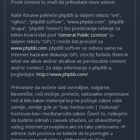
Posle izmena to znači da prihvatate nove uslove.
Naše forume pokreće phpBB (u daljem tekstu “oni”,
“njihov”, “phpBB softver”, “www.phpbb.com”, “phpBB
Grupa”, “phpBB Timovi”) što predstavlja rešenje za
bilten board idat pod “
General Public License
” (u
daljem tekstu “GPL”) i može biti preuzet sa
www.phpbb.com
. phpBB softver se odnosi samo na
Internet bazirane diskusije GPL strictly forbids them in
what we allow and/or disallow as permissible content
and/or conduct. Za dalje informacije o phpBB-u,
pogledajte:
http://www.phpbb.com/
.
Prihvatate da nećete slati uvredljive, vulgarne,
kleveničke, reči mržnje, preteće, seksualno orijentisane
reči ili bilo kakav materijal koji ne poštuje zakon vaše
zemlje, zemlje gde je “Gay-Serbia.com | Diskusije”
hostovan kao i međunarodni zakon. Čineći to, rizikujete
da budete odmah i zauvek izbačeni, uz obaveštenje
vašeg Internet provajdera ako mi tako zahtevamo. IP
adrese svih postova se beleže da bi pomogle u
ispunjavanju ovih uslova. Prihvatate da “Gay-