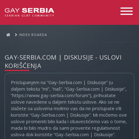
Toggle
Navigati
INDEX BOARDA
GAY-SERBIA.COM | DISKUSIJE - USLOVI
KORIŠĆENJA
Pristupanjem na “Gay-Serbia.com | Diskusije” (u
daljem tekstu “mi”, “naš”, “Gay-Serbia.com | Diskusije”,
“https://www.gay-serbia.com/forum”), prihvatate
uslove navedene u daljem tekstu uslove. Ako se ne
slažete sa uslovima molimo vas da ne pristupate i/ili
koristite “Gay-Serbia.com | Diskusije”. Mi možemo ove
uslove promeniti bilo kada i obavestićemo vas o tome,
mada bi bilo mudro da sami proverite regulativnost
uslova dok koristite “Gay-Serbia.com | Diskusije”.