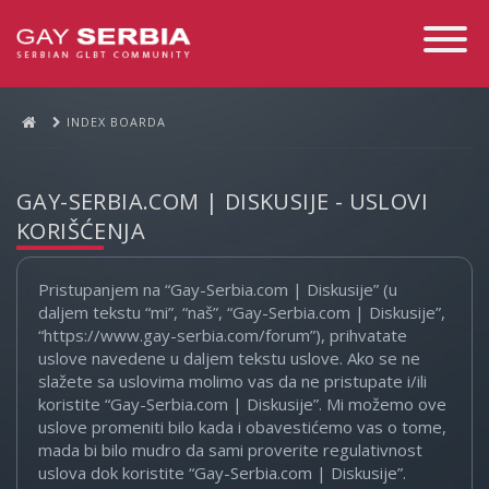
Toggle
Navigati
INDEX BOARDA
GAY-SERBIA.COM | DISKUSIJE - USLOVI
KORIŠĆENJA
Pristupanjem na “Gay-Serbia.com | Diskusije” (u
daljem tekstu “mi”, “naš”, “Gay-Serbia.com | Diskusije”,
“https://www.gay-serbia.com/forum”), prihvatate
uslove navedene u daljem tekstu uslove. Ako se ne
slažete sa uslovima molimo vas da ne pristupate i/ili
koristite “Gay-Serbia.com | Diskusije”. Mi možemo ove
uslove promeniti bilo kada i obavestićemo vas o tome,
mada bi bilo mudro da sami proverite regulativnost
uslova dok koristite “Gay-Serbia.com | Diskusije”.