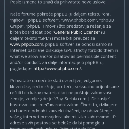
Posle izmena to znači da prihvatate nove uslove.
Naše forume pokreće phpBB (u daljem tekstu “oni”,
“njihov”, “phpBB softver”, “www.phpbb.com”, “phpBB
Grupa”, “phpBB Timovi”) što predstavlja rešenje za
bilten board idat pod “
General Public License
” (u
daljem tekstu “GPL”) i može biti preuzet sa
www.phpbb.com
. phpBB softver se odnosi samo na
Internet bazirane diskusije GPL strictly forbids them in
what we allow and/or disallow as permissible content
and/or conduct. Za dalje informacije o phpBB-u,
pogledajte:
http://www.phpbb.com/
.
Prihvatate da nećete slati uvredljive, vulgarne,
kleveničke, reči mržnje, preteće, seksualno orijentisane
reči ili bilo kakav materijal koji ne poštuje zakon vaše
zemlje, zemlje gde je “Gay-Serbia.com | Diskusije”
hostovan kao i međunarodni zakon. Čineći to, rizikujete
da budete odmah i zauvek izbačeni, uz obaveštenje
vašeg Internet provajdera ako mi tako zahtevamo. IP
adrese svih postova se beleže da bi pomogle u
ispunjavanju ovih uslova. Prihvatate da “Gay-