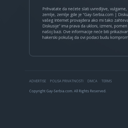
Prihvatate da nećete slati uvredljive, vulgarne,
zemlje, zemlje gde je “Gay-Serbia.com | Disku
vašeg Internet provajdera ako mi tako zahteva
Diskusije” ima prava da ukloni, izmeni, pomeri 
našoj bazi. Ove informacije neće biti prikaziva
hakerski pokušaj da ovi podaci budu komprom
ADVERTISE
POLISA PRIVATNOSTI
DMCA
TERMS
Copyright Gay-Serbia.com. All Rights Reserved.