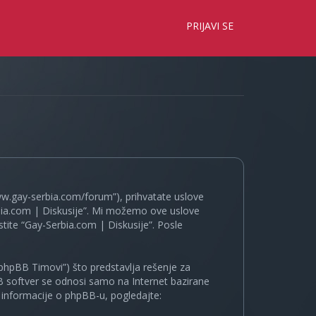
×
PRIJAVI SE
www.gay-serbia.com/forum”), prihvatate uslove
erbia.com | Diskusije”. Mi možemo ove uslove
tite “Gay-Serbia.com | Diskusije”. Posle
phpBB Timovi”) što predstavlja rešenje za
B softver se odnosi samo na Internet bazirane
e informacije o phpBB-u, pogledajte: