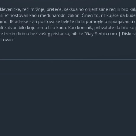
 kleveničke, reči mržnje, preteće, seksualno orijentisane reči ili bilo 
sije” hostovan kao i međunarodni zakon. Čineći to, rizikujete da bud
mo. IP adrese svih postova se beleže da bi pomogle u ispunjavanju o
ili zatvori bilo koju temu bilo kada. Kao korisnik, prihvatate da bilo 
ne trećim licima bez vašeg pristanka, niti će “Gay-Serbia.com | Diskusi
itovani.