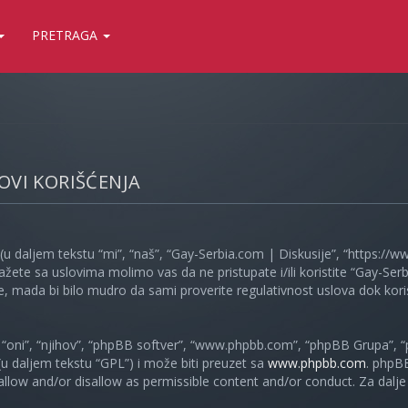
PRETRAGA
LOVI KORIŠĆENJA
(u daljem tekstu “mi”, “naš”, “Gay-Serbia.com | Diskusije”, “https://
ažete sa uslovima molimo vas da ne pristupate i/ili koristite “Gay-S
, mada bi bilo mudro da sami proverite regulativnost uslova dok koris
oni”, “njihov”, “phpBB softver”, “www.phpbb.com”, “phpBB Grupa”, “
 (u daljem tekstu “GPL”) i može biti preuzet sa
www.phpbb.com
. phpB
 allow and/or disallow as permissible content and/or conduct. Za dalj