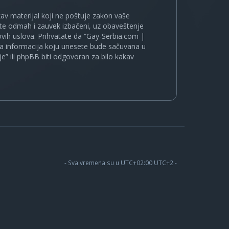
kakav materijal koji ne poštuje zakon vaše
ete odmah i zauvek izbačeni, uz obaveštenje
vih uslova. Prihvatate da “Gay-Serbia.com |
koja informacija koju unesete bude sačuvana u
je” ili phpBB biti odgovoran za bilo kakav
- Sva vremena su u UTC+02:00 UTC+2 -