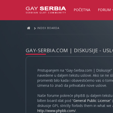
POČETNA
FORUM
INDEX BOARDA
GAY-SERBIA.COM | DISKUSIJE - US
Pristupanjem na “Gay-Serbia.com | Diskusije” 
navedene u daljem tekstu uslove. Ako se ne sl
promeniti bilo kada i obavestićemo vas o tome
izmena to znači da prihvatate nove uslove.
Naše forume pokreće phpBB (u daljem tekstu “
bilten board idat pod “
General Public License
”
diskusije GPL strictly forbids them in what we
http://www.phpbb.com/
.