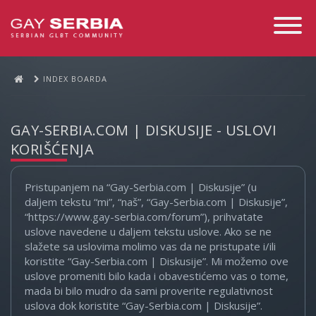
Toggle
Navigati
INDEX BOARDA
GAY-SERBIA.COM | DISKUSIJE - USLOVI
KORIŠĆENJA
Pristupanjem na “Gay-Serbia.com | Diskusije” (u
daljem tekstu “mi”, “naš”, “Gay-Serbia.com | Diskusije”,
“https://www.gay-serbia.com/forum”), prihvatate
uslove navedene u daljem tekstu uslove. Ako se ne
slažete sa uslovima molimo vas da ne pristupate i/ili
koristite “Gay-Serbia.com | Diskusije”. Mi možemo ove
uslove promeniti bilo kada i obavestićemo vas o tome,
mada bi bilo mudro da sami proverite regulativnost
uslova dok koristite “Gay-Serbia.com | Diskusije”.