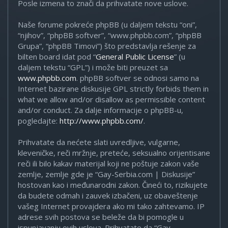
Posle izmena to znači da prihvatate nove uslove.
Naše forume pokreće phpBB (u daljem tekstu “oni”,
“njihov”, “phpBB softver”, “www.phpbb.com”, “phpBB
Grupa”, “phpBB Timovi”) što predstavlja rešenje za
bilten board idat pod “
General Public License
” (u
daljem tekstu “GPL”) i može biti preuzet sa
www.phpbb.com
. phpBB softver se odnosi samo na
Internet bazirane diskusije GPL strictly forbids them in
what we allow and/or disallow as permissible content
and/or conduct. Za dalje informacije o phpBB-u,
pogledajte:
http://www.phpbb.com/
.
Prihvatate da nećete slati uvredljive, vulgarne,
kleveničke, reči mržnje, preteće, seksualno orijentisane
reči ili bilo kakav materijal koji ne poštuje zakon vaše
zemlje, zemlje gde je “Gay-Serbia.com | Diskusije”
hostovan kao i međunarodni zakon. Čineći to, rizikujete
da budete odmah i zauvek izbačeni, uz obaveštenje
vašeg Internet provajdera ako mi tako zahtevamo. IP
adrese svih postova se beleže da bi pomogle u
ispunjavanju ovih uslova. Prihvatate da “Gay-