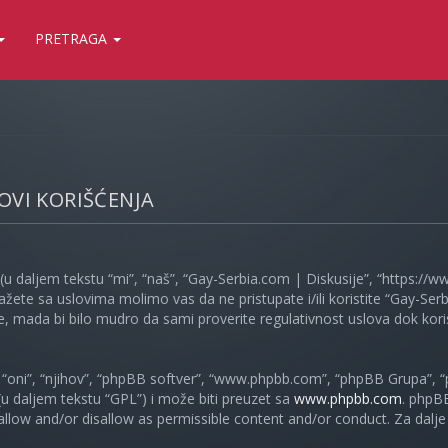
PRETRAGA
LOVI KORIŠĆENJA
(u daljem tekstu “mi”, “naš”, “Gay-Serbia.com | Diskusije”, “https://
ažete sa uslovima molimo vas da ne pristupate i/ili koristite “Gay-S
, mada bi bilo mudro da sami proverite regulativnost uslova dok koris
oni”, “njihov”, “phpBB softver”, “www.phpbb.com”, “phpBB Grupa”, “
 (u daljem tekstu “GPL”) i može biti preuzet sa
www.phpbb.com
. phpB
 allow and/or disallow as permissible content and/or conduct. Za dalj