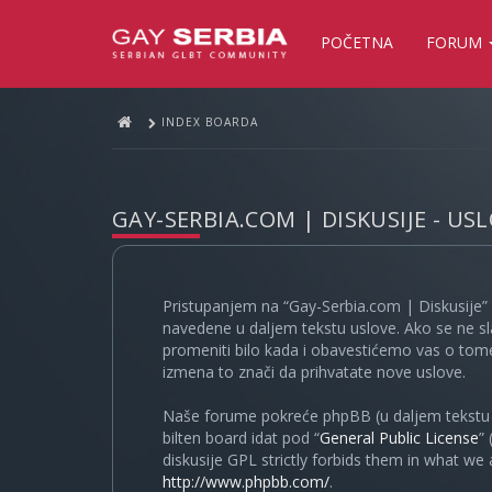
POČETNA
FORUM
INDEX BOARDA
GAY-SERBIA.COM | DISKUSIJE - US
Pristupanjem na “Gay-Serbia.com | Diskusije” 
navedene u daljem tekstu uslove. Ako se ne sl
promeniti bilo kada i obavestićemo vas o tome
izmena to znači da prihvatate nove uslove.
Naše forume pokreće phpBB (u daljem tekstu “
bilten board idat pod “
General Public License
”
diskusije GPL strictly forbids them in what we
http://www.phpbb.com/
.