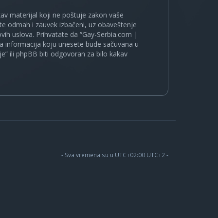
kakav materijal koji ne poštuje zakon vaše
ete odmah i zauvek izbačeni, uz obaveštenje
vih uslova. Prihvatate da “Gay-Serbia.com |
koja informacija koju unesete bude sačuvana u
je” ili phpBB biti odgovoran za bilo kakav
- Sva vremena su u UTC+02:00 UTC+2 -