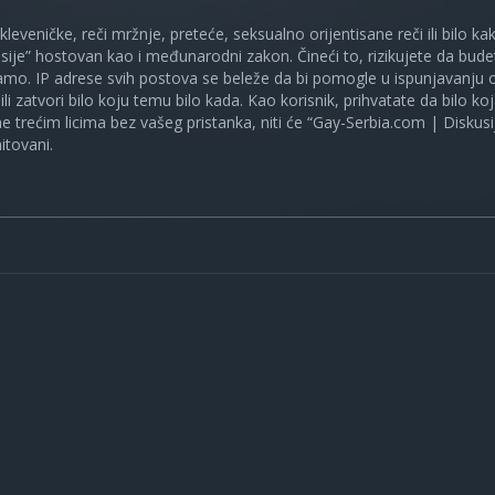
 kleveničke, reči mržnje, preteće, seksualno orijentisane reči ili bilo 
sije” hostovan kao i međunarodni zakon. Čineći to, rizikujete da bud
mo. IP adrese svih postova se beleže da bi pomogle u ispunjavanju o
ili zatvori bilo koju temu bilo kada. Kao korisnik, prihvatate da bilo 
ne trećim licima bez vašeg pristanka, niti će “Gay-Serbia.com | Diskusi
itovani.