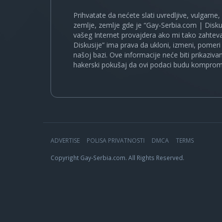
Prihvatate da nećete slati uvredljive, vulgarne,
zemlje, zemlje gde je “Gay-Serbia.com | Disku
vašeg Internet provajdera ako mi tako zahteva
Diskusije” ima prava da ukloni, izmeni, pomeri 
našoj bazi. Ove informacije neće biti prikaziva
hakerski pokušaj da ovi podaci budu komprom
ADVERTISE
POLISA PRIVATNOSTI
DMCA
TERMS
Copyright Gay-Serbia.com. All Rights Reserved.