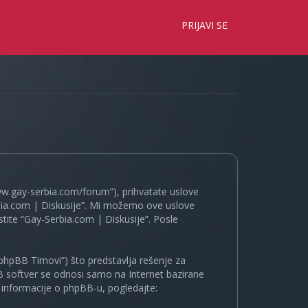
×
PRIJAVI SE
www.gay-serbia.com/forum”), prihvatate uslove
erbia.com | Diskusije”. Mi možemo ove uslove
tite “Gay-Serbia.com | Diskusije”. Posle
phpBB Timovi”) što predstavlja rešenje za
B softver se odnosi samo na Internet bazirane
e informacije o phpBB-u, pogledajte: