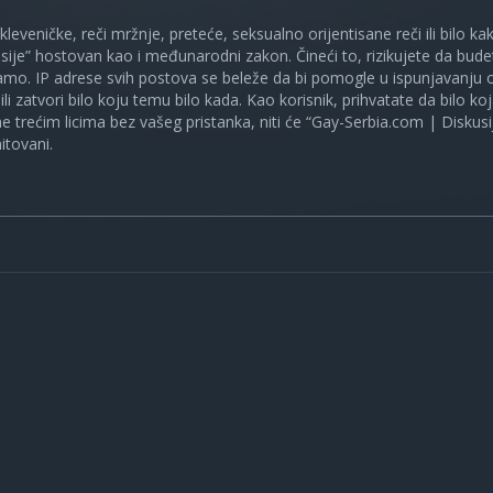
 kleveničke, reči mržnje, preteće, seksualno orijentisane reči ili bilo 
sije” hostovan kao i međunarodni zakon. Čineći to, rizikujete da bud
mo. IP adrese svih postova se beleže da bi pomogle u ispunjavanju o
ili zatvori bilo koju temu bilo kada. Kao korisnik, prihvatate da bilo 
ne trećim licima bez vašeg pristanka, niti će “Gay-Serbia.com | Diskusi
itovani.