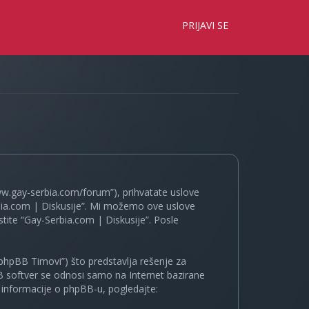
×
PRIJAVI SE
www.gay-serbia.com/forum”), prihvatate uslove
erbia.com | Diskusije”. Mi možemo ove uslove
tite “Gay-Serbia.com | Diskusije”. Posle
phpBB Timovi”) što predstavlja rešenje za
B softver se odnosi samo na Internet bazirane
e informacije o phpBB-u, pogledajte: