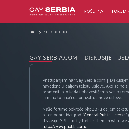
POČETNA
FORUM
INDEX BOARDA
GAY-SERBIA.COM | DISKUSIJE - US
Pristupanjem na “Gay-Serbia.com | Diskusije” 
navedene u daljem tekstu uslove. Ako se ne sl
promeniti bilo kada i obavestićemo vas o tome
izmena to znači da prihvatate nove uslove.
Naše forume pokreće phpBB (u daljem tekstu “
bilten board idat pod “
General Public License
”
diskusije GPL strictly forbids them in what we
http://www.phpbb.com/
.