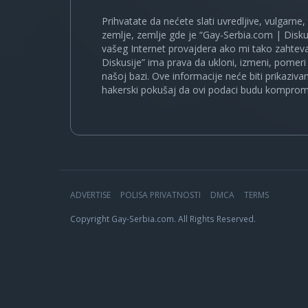
Prihvatate da nećete slati uvredljive, vulgarne,
zemlje, zemlje gde je “Gay-Serbia.com | Disku
vašeg Internet provajdera ako mi tako zahteva
Diskusije” ima prava da ukloni, izmeni, pomeri 
našoj bazi. Ove informacije neće biti prikaziva
hakerski pokušaj da ovi podaci budu komprom
ADVERTISE
POLISA PRIVATNOSTI
DMCA
TERMS
Copyright Gay-Serbia.com. All Rights Reserved.