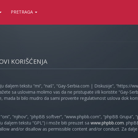
PRETRAGA
LOVI KORIŠĆENJA
(u daljem tekstu “mi”, “naš”, “Gay-Serbia.com | Diskusije”, “https://
ažete sa uslovima molimo vas da ne pristupate i/ili koristite “Gay-S
, mada bi bilo mudro da sami proverite regulativnost uslova dok koris
oni”, “njihov”, “phpBB softver”, “www.phpbb.com”, “phpBB Grupa”, “
 (u daljem tekstu “GPL”) i može biti preuzet sa
www.phpbb.com
. phpB
 allow and/or disallow as permissible content and/or conduct. Za dalj