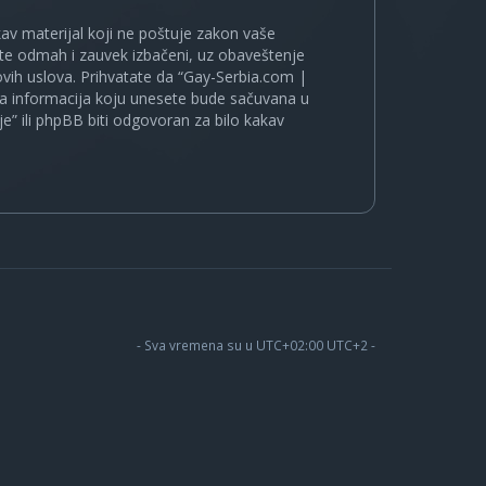
kakav materijal koji ne poštuje zakon vaše
ete odmah i zauvek izbačeni, uz obaveštenje
vih uslova. Prihvatate da “Gay-Serbia.com |
koja informacija koju unesete bude sačuvana u
je” ili phpBB biti odgovoran za bilo kakav
- Sva vremena su u UTC+02:00 UTC+2 -