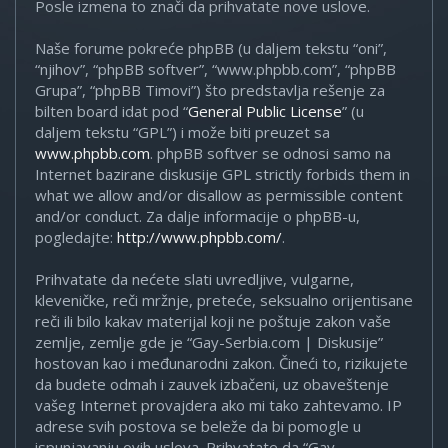
Posle izmena to znači da prihvatate nove uslove.
Naše forume pokreće phpBB (u daljem tekstu “oni”,
“njihov”, “phpBB softver”, “www.phpbb.com”, “phpBB
Grupa”, “phpBB Timovi”) što predstavlja rešenje za
bilten board idat pod “
General Public License
” (u
daljem tekstu “GPL”) i može biti preuzet sa
www.phpbb.com
. phpBB softver se odnosi samo na
Internet bazirane diskusije GPL strictly forbids them in
what we allow and/or disallow as permissible content
and/or conduct. Za dalje informacije o phpBB-u,
pogledajte:
http://www.phpbb.com/
.
Prihvatate da nećete slati uvredljive, vulgarne,
kleveničke, reči mržnje, preteće, seksualno orijentisane
reči ili bilo kakav materijal koji ne poštuje zakon vaše
zemlje, zemlje gde je “Gay-Serbia.com | Diskusije”
hostovan kao i međunarodni zakon. Čineći to, rizikujete
da budete odmah i zauvek izbačeni, uz obaveštenje
vašeg Internet provajdera ako mi tako zahtevamo. IP
adrese svih postova se beleže da bi pomogle u
ispunjavanju ovih uslova. Prihvatate da “Gay-