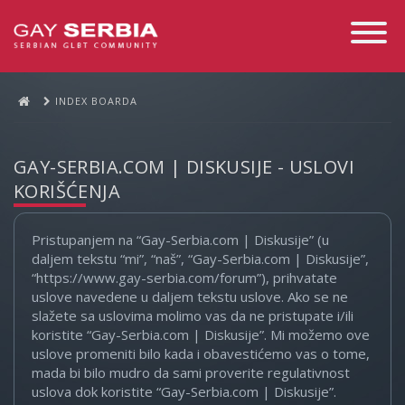
Toggle
Navigati
INDEX BOARDA
GAY-SERBIA.COM | DISKUSIJE - USLOVI
KORIŠĆENJA
Pristupanjem na “Gay-Serbia.com | Diskusije” (u
daljem tekstu “mi”, “naš”, “Gay-Serbia.com | Diskusije”,
“https://www.gay-serbia.com/forum”), prihvatate
uslove navedene u daljem tekstu uslove. Ako se ne
slažete sa uslovima molimo vas da ne pristupate i/ili
koristite “Gay-Serbia.com | Diskusije”. Mi možemo ove
uslove promeniti bilo kada i obavestićemo vas o tome,
mada bi bilo mudro da sami proverite regulativnost
uslova dok koristite “Gay-Serbia.com | Diskusije”.