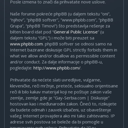
Posle izmena to znači da prihvatate nove uslove.
Naše forume pokreće phpBB (u daljem tekstu “oni”,
“njihov”, “phpBB softver”, “www.phpbb.com”, “phpBB
Grupa”, “phpBB Timovi”) što predstavlja rešenje za
bilten board idat pod “
General Public License
” (u
daljem tekstu “GPL”) i može biti preuzet sa
www.phpbb.com
. phpBB softver se odnosi samo na
Internet bazirane diskusije GPL strictly forbids them in
what we allow and/or disallow as permissible content
and/or conduct. Za dalje informacije o phpBB-u,
pogledajte:
http://www.phpbb.com/
.
Prihvatate da nećete slati uvredljive, vulgarne,
kleveničke, reči mržnje, preteće, seksualno orijentisane
reči ili bilo kakav materijal koji ne poštuje zakon vaše
zemlje, zemlje gde je “Gay-Serbia.com | Diskusije”
hostovan kao i međunarodni zakon. Čineći to, rizikujete
da budete odmah i zauvek izbačeni, uz obaveštenje
vašeg Internet provajdera ako mi tako zahtevamo. IP
adrese svih postova se beleže da bi pomogle u
ispunjavanju ovih uslova. Prihvatate da “Gay-