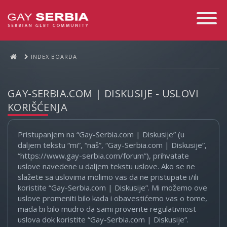
Toggle
Navigati
INDEX BOARDA
GAY-SERBIA.COM | DISKUSIJE - USLOVI
KORIŠĆENJA
Pristupanjem na “Gay-Serbia.com | Diskusije” (u
daljem tekstu “mi”, “naš”, “Gay-Serbia.com | Diskusije”,
“https://www.gay-serbia.com/forum”), prihvatate
uslove navedene u daljem tekstu uslove. Ako se ne
slažete sa uslovima molimo vas da ne pristupate i/ili
koristite “Gay-Serbia.com | Diskusije”. Mi možemo ove
uslove promeniti bilo kada i obavestićemo vas o tome,
mada bi bilo mudro da sami proverite regulativnost
uslova dok koristite “Gay-Serbia.com | Diskusije”.