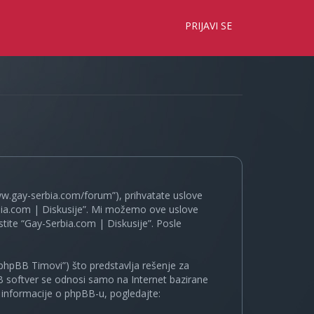
×
PRIJAVI SE
www.gay-serbia.com/forum”), prihvatate uslove
erbia.com | Diskusije”. Mi možemo ove uslove
tite “Gay-Serbia.com | Diskusije”. Posle
phpBB Timovi”) što predstavlja rešenje za
B softver se odnosi samo na Internet bazirane
e informacije o phpBB-u, pogledajte: