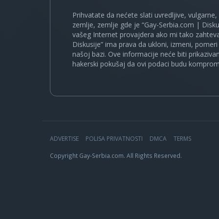
Prihvatate da nećete slati uvredljive, vulgarne,
zemlje, zemlje gde je “Gay-Serbia.com | Disku
vašeg Internet provajdera ako mi tako zahteva
Diskusije” ima prava da ukloni, izmeni, pomeri 
našoj bazi. Ove informacije neće biti prikaziva
hakerski pokušaj da ovi podaci budu komprom
ADVERTISE
POLISA PRIVATNOSTI
DMCA
TERMS
Copyright Gay-Serbia.com. All Rights Reserved.