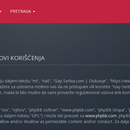
PRETRAGA
LOVI KORIŠĆENJA
(u daljem tekstu “mi”, “naš”, “Gay-Serbia.com | Diskusije”, “https://
ažete sa uslovima molimo vas da ne pristupate i/ili koristite “Gay-S
, mada bi bilo mudro da sami proverite regulativnost uslova dok koris
oni”, “njihov”, “phpBB softver”, “www.phpbb.com”, “phpBB Grupa”, “
 (u daljem tekstu “GPL”) i može biti preuzet sa
www.phpbb.com
. phpB
 allow and/or disallow as permissible content and/or conduct. Za dalj