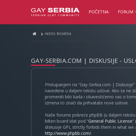
POČETNA
FORUM
INDEX BOARDA
GAY-SERBIA.COM | DISKUSIJE - US
Pristupanjem na “Gay-Serbia.com | Diskusije” 
navedene u daljem tekstu uslove. Ako se ne sl
promeniti bilo kada i obavestićemo vas o tome
izmena to znači da prihvatate nove uslove.
Naše forume pokreće phpBB (u daljem tekstu “
bilten board idat pod “
General Public License
”
diskusije GPL strictly forbids them in what we
http://www.phpbb.com/
.