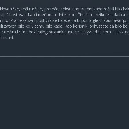
 kleveničke, reči mržnje, preteće, seksualno orijentisane reči ili bilo 
sije” hostovan kao i međunarodni zakon. Čineći to, rizikujete da bud
mo. IP adrese svih postova se beleže da bi pomogle u ispunjavanju o
ili zatvori bilo koju temu bilo kada. Kao korisnik, prihvatate da bilo 
ne trećim licima bez vašeg pristanka, niti će “Gay-Serbia.com | Diskusi
itovani.