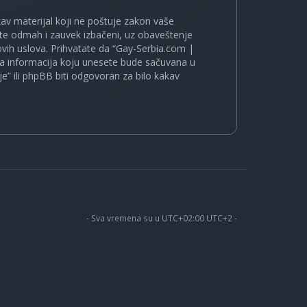
kakav materijal koji ne poštuje zakon vaše
ete odmah i zauvek izbačeni, uz obaveštenje
vih uslova. Prihvatate da “Gay-Serbia.com |
koja informacija koju unesete bude sačuvana u
je” ili phpBB biti odgovoran za bilo kakav
- Sva vremena su u UTC+02:00 UTC+2 -